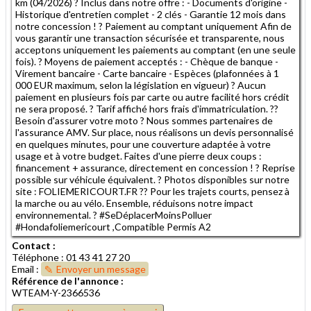
km (04/2026) ? Inclus dans notre offre : - Documents d'origine -
Historique d'entretien complet - 2 clés - Garantie 12 mois dans
notre concession ! ? Paiement au comptant uniquement Afin de
vous garantir une transaction sécurisée et transparente, nous
acceptons uniquement les paiements au comptant (en une seule
fois). ? Moyens de paiement acceptés : - Chèque de banque -
Virement bancaire - Carte bancaire - Espèces (plafonnées à 1
000 EUR maximum, selon la législation en vigueur) ? Aucun
paiement en plusieurs fois par carte ou autre facilité hors crédit
ne sera proposé. ? Tarif affiché hors frais d'immatriculation. ??
Besoin d'assurer votre moto ? Nous sommes partenaires de
l'assurance AMV. Sur place, nous réalisons un devis personnalisé
en quelques minutes, pour une couverture adaptée à votre
usage et à votre budget. Faites d'une pierre deux coups :
financement + assurance, directement en concession ! ? Reprise
possible sur véhicule équivalent. ? Photos disponibles sur notre
site : FOLIEMERICOURT.FR ?? Pour les trajets courts, pensez à
la marche ou au vélo. Ensemble, réduisons notre impact
environnemental. ? #SeDéplacerMoinsPolluer
#Hondafoliemericourt ,Compatible Permis A2
Contact :
Téléphone : 01 43 41 27 20
Email :
Envoyer un message
Référence de l'annonce :
WTEAM-Y-2366536