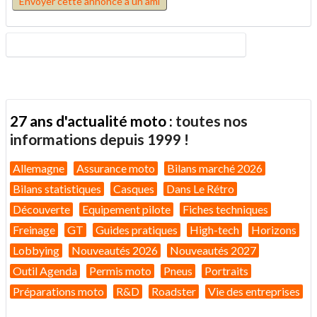
Envoyer cette annonce à un ami
27 ans d'actualité moto :
toutes nos
informations depuis 1999 !
Allemagne
Assurance moto
Bilans marché 2026
Bilans statistiques
Casques
Dans Le Rétro
Découverte
Equipement pilote
Fiches techniques
Freinage
GT
Guides pratiques
High-tech
Horizons
Lobbying
Nouveautés 2026
Nouveautés 2027
Outil Agenda
Permis moto
Pneus
Portraits
Préparations moto
R&D
Roadster
Vie des entreprises