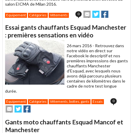
salon EICMA de Milan 2016.
Envoyer
Partager
Partager
0
Equipement
Catégories
Vêtements
cet
sur
sur
article
Twitter
Facebook
Essai gants chauffants Esquad Manchester
à
un
: premières sensations en vidéo
ami
26 mars 2016 -
Retrouvez dans
notre vidéo en direct sur
Facebook le descriptif et nos
premières impressions des gants
chauffants Manchester
d'Esquad, avec lesquels nous
avons déjà parcouru plusieurs
centaines de kilomètres dans le
cadre de notre test longue
durée.
0
Equipement
Catégories
Vêtements, bottes, gants
Essais
Envoyer
Partager
Partager
cet
sur
sur
article
Twitter
Facebook
Gants moto chauffants Esquad Mancof et
à
un
Manchester