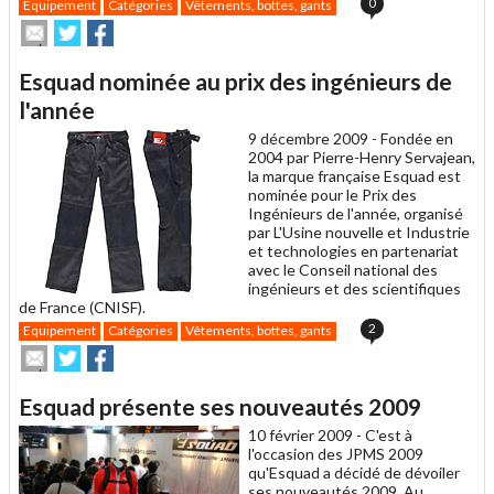
0
Equipement
Catégories
Vêtements, bottes, gants
Envoyer
Partager
Partager
cet
sur
sur
article
Twitter
Facebook
Esquad nominée au prix des ingénieurs de
à
un
l'année
ami
9 décembre 2009 -
Fondée en
2004 par Pierre-Henry Servajean,
la marque française Esquad est
nominée pour le Prix des
Ingénieurs de l'année, organisé
par L'Usine nouvelle et Industrie
et technologies en partenariat
avec le Conseil national des
ingénieurs et des scientifiques
de France (CNISF).
2
Equipement
Catégories
Vêtements, bottes, gants
Envoyer
Partager
Partager
cet
sur
sur
article
Twitter
Facebook
Esquad présente ses nouveautés 2009
à
un
10 février 2009 -
C'est à
ami
l'occasion des JPMS 2009
qu'Esquad a décidé de dévoiler
ses nouveautés 2009. Au