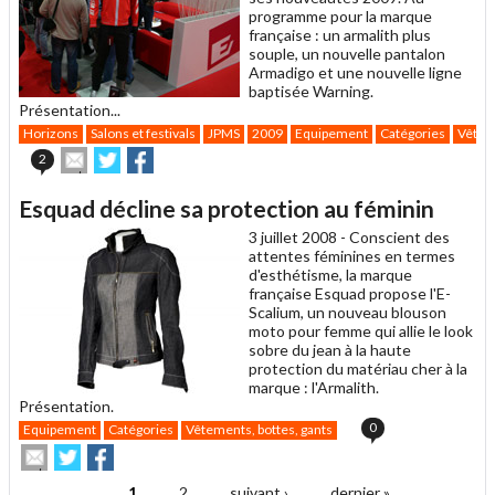
programme pour la marque
française : un armalith plus
souple, un nouvelle pantalon
Armadigo et une nouvelle ligne
baptisée Warning.
Présentation...
Horizons
Salons et festivals
JPMS
2009
Equipement
Catégories
Vêteme
Envoyer
Partager
Partager
2
cet
sur
sur
article
Twitter
Facebook
Esquad décline sa protection au féminin
à
un
3 juillet 2008 -
Conscient des
ami
attentes féminines en termes
d'esthétisme, la marque
française Esquad propose l'E-
Scalium, un nouveau blouson
moto pour femme qui allie le look
sobre du jean à la haute
protection du matériau cher à la
marque : l'Armalith.
Présentation.
0
Equipement
Catégories
Vêtements, bottes, gants
Envoyer
Partager
Partager
cet
sur
sur
article
Twitter
Facebook
1
2
suivant ›
dernier »