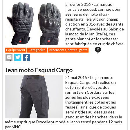
ami
5 février 2016 -
La marque
française Esquad, connue pour
ses jeans de moto ultra-
résistants , élargit son champ
d'action en 2016 avec des gants
chauffants. Dévoilés au Salon de
la moto de Milan (Italie), ces
gants Mancof et Manchester
sont fabriqués en cuir de chèvre.
0
Equipement
Catégories
Vêtements, bottes, gants
Envoyer
Partager
Partager
cet
sur
sur
article
Twitter
Facebook
Jean moto Esquad Cargo
à
un
21 mai 2015 -
Le jean moto
ami
Esquad Cargo est réalisé en
coton renforcé avec des
renforts en Cordura sur les
zones les plus exposées
(notamment les côtés et les
fesses), ainsi que de coques
semi-rigides au-dessus des
genoux et des hanches, dans le
même esprit que l'excellent modèle Jacob testé pendant 12 mois
par MNC .