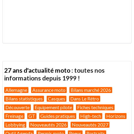
.
27 ans d'actualité moto :
toutes nos
informations depuis 1999 !
Allemagne
Assurance moto
Bilans marché 2026
Bilans statistiques
Casques
Dans Le Rétro
Découverte
Equipement pilote
Fiches techniques
Freinage
GT
Guides pratiques
High-tech
Horizons
Lobbying
Nouveautés 2026
Nouveautés 2027
Outil Agenda
Permis moto
Pneus
Portraits