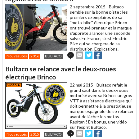
ami
2 septembre 2015 -
Bultaco
semble sur la bonne piste : les
premiers exemplaires de sa
''moto-bike'' électrique Brinco
ont trouvé preneur et la marque
s'apprête à lancer une seconde
salve. En France, c'est Electric
Bike qui se chargera de sa
distribution. Explications.
Envoyer
Partager
Partager
3
Nouveautés
2016
BULTACO
cet
sur
sur
article
Twitter
Facebook
Bultaco se relance avec le deux-roues
à
un
électrique Brinco
ami
22 mai 2015 -
Bultaco refait le
grand saut dans le deux-roues
motorisé avec sa Brinco, un gros
VTT à assistance électrique qui
doit permettre à la prestigieuse
marque espagnole de se relancer
avant de lâcher les motos
Rapitan ! En bonus, une vidéo
sur l'esprit Bultaco.
Envoyer
Partager
Partager
8
Nouveautés
2015
BULTACO
cet
sur
sur