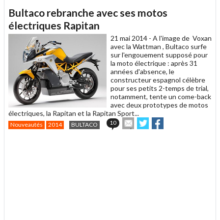
article
Twitter
Facebook
Bultaco rebranche avec ses motos
à
un
électriques Rapitan
ami
21 mai 2014 -
A l'image de Voxan
avec la Wattman , Bultaco surfe
sur l'engouement supposé pour
la moto électrique : après 31
années d'absence, le
constructeur espagnol célèbre
pour ses petits 2-temps de trial,
notamment, tente un come-back
avec deux prototypes de motos
électriques, la Rapitan et la Rapitan Sport...
Envoyer
Partager
Partager
10
Nouveautés
2014
BULTACO
cet
sur
sur
article
Twitter
Facebook
.
à
un
ami