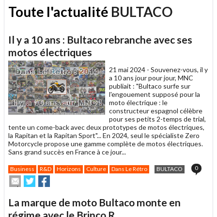
Toute l'actualité
BULTACO
Il y a 10 ans : Bultaco rebranche avec ses
motos électriques
21 mai 2024 -
Souvenez-vous, il y
a 10 ans jour pour jour, MNC
publiait : "Bultaco surfe sur
l'engouement supposé pour la
moto électrique : le
constructeur espagnol célèbre
pour ses petits 2-temps de trial,
tente un come-back avec deux prototypes de motos électriques,
la Rapitan et la Rapitan Sport"... En 2024, seul le spécialiste Zero
Motorcycle propose une gamme complète de motos électriques.
Sans grand succès en France à ce jour...
0
Business
R&D
Horizons
Culture
Dans Le Rétro
BULTACO
Envoyer
Partager
Partager
cet
sur
sur
article
Twitter
Facebook
La marque de moto Bultaco monte en
à
un
régime avec le Brinco R