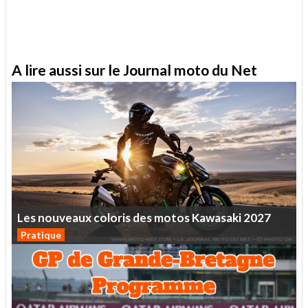
A lire aussi sur le Journal moto du Net
Les
nouveaux
coloris
des
motos
Kawasaki
2027
Pratique