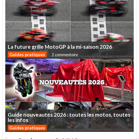
La
future
grille
MotoGP
à
la
mi-saison
2026
Guides pratiques
1 commentaire
Guide
nouveautés
2026
:
toutes
les
motos,
toutes
les
infos
Guides pratiques