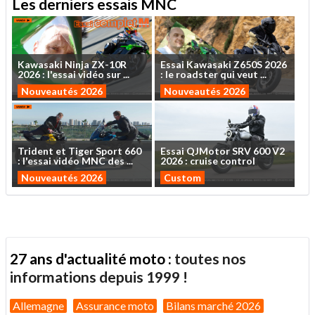
Les derniers essais MNC
Kawasaki
Ninja
ZX-10R
Essai
Kawasaki
Z650S
2026
2026
:
l'essai
vidéo
sur
...
:
le
roadster
qui
veut
...
Nouveautés 2026
Nouveautés 2026
Trident
et
Tiger
Sport
660
Essai
QJMotor
SRV
600
V2
:
l'essai
vidéo
MNC
des
...
2026
:
cruise
control
Nouveautés 2026
Custom
27 ans d'actualité moto :
toutes nos
informations depuis 1999 !
Allemagne
Assurance moto
Bilans marché 2026