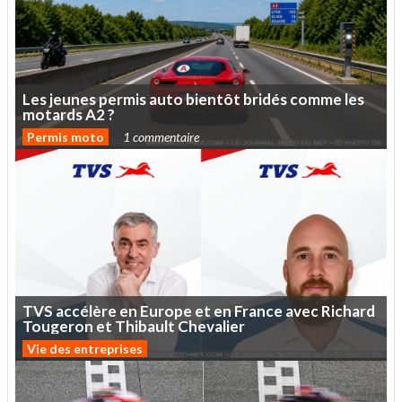
Les
jeunes
permis
auto
bientôt
bridés
comme
les
motards
A2
?
Permis moto
1 commentaire
TVS
accélère
en
Europe
et
en
France
avec
Richard
Tougeron
et
Thibault
Chevalier
Vie des entreprises