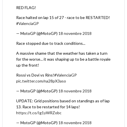
RED FLAG!
Race halted on lap 15 of 27 - race to be RESTARTED!
#ValenciaGP
— MotoGP (@MotoGP)
18 novembre 2018
Race stopped due to track conditions...
A massive shame that the weather has taken a turn
for the worse... it was shaping up to be a battle royale
up the front!
Rossi vs Dovi vs Rins!
#ValenciaGP
pic.twitter.com/na28pX3aso
— MotoGP (@MotoGP)
18 novembre 2018
UPDATE: Grid positions based on standings as of lap
13. Race to be restarted for 14 laps!
https://t.co/Ig1yWRZobc
— MotoGP (@MotoGP)
18 novembre 2018