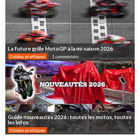
La
future
grille
MotoGP
à
la
mi-saison
2026
Guides pratiques
1 commentaire
Guide
nouveautés
2026
:
toutes
les
motos,
toutes
les
infos
Guides pratiques