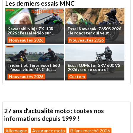
Les derniers essais MNC
Kawasaki
Ninja
ZX-10R
Essai
Kawasaki
Z650S
2026
2026
:
l'essai
vidéo
sur
...
:
le
roadster
qui
veut
...
Nouveautés 2026
Nouveautés 2026
Trident
et
Tiger
Sport
660
Essai
QJMotor
SRV
600
V2
:
l'essai
vidéo
MNC
des
...
2026
:
cruise
control
Nouveautés 2026
Custom
27 ans d'actualité moto :
toutes nos
informations depuis 1999 !
Allemagne
Assurance moto
Bilans marché 2026