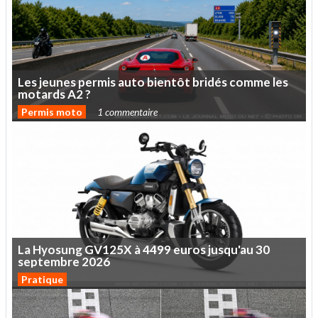
Les
jeunes
permis
auto
bientôt
bridés
comme
les
motards
A2
?
Permis moto
1 commentaire
La
Hyosung
GV125X
à
4499
euros
jusqu'au
30
septembre
2026
Pratique