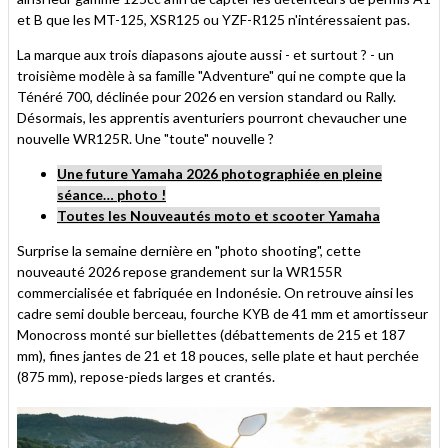
et B que les MT-125, XSR125 ou YZF-R125 n'intéressaient pas.
La marque aux trois diapasons ajoute aussi - et surtout ? - un
troisième modèle à sa famille "Adventure" qui ne compte que la
Ténéré 700, déclinée pour 2026 en version standard ou Rally.
Désormais, les apprentis aventuriers pourront chevaucher une
nouvelle WR125R. Une "toute" nouvelle ?
Une future Yamaha 2026 photographiée en pleine
séance… photo !
Toutes les Nouveautés moto et scooter Yamaha
Surprise la semaine dernière en "photo shooting", cette
nouveauté 2026 repose grandement sur la WR155R
commercialisée et fabriquée en Indonésie. On retrouve ainsi les
cadre semi double berceau, fourche KYB de 41 mm et amortisseur
Monocross monté sur biellettes (débattements de 215 et 187
mm), fines jantes de 21 et 18 pouces, selle plate et haut perchée
(875 mm), repose-pieds larges et crantés.