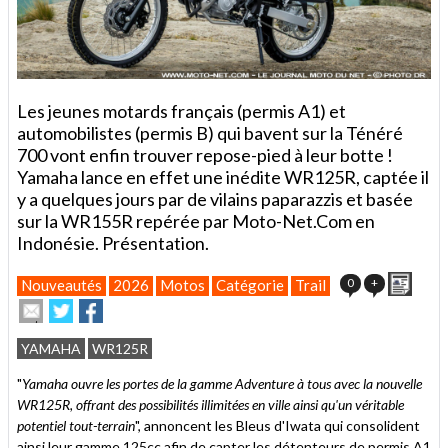
Les jeunes motards français (permis A1) et
automobilistes (permis B) qui bavent sur la Ténéré
700 vont enfin trouver repose-pied à leur botte !
Yamaha lance en effet une inédite WR125R, captée il
y a quelques jours par de vilains paparazzis et basée
sur la WR155R repérée par Moto-Net.Com en
Indonésie. Présentation.
Impri
0
+
Nouveautés
2026
Motos
Catégorie
Trail
Envoyer
Partager
Partager
cet
sur
sur
article
Twitter
Facebook
YAMAHA
WR125R
à
un
"
Yamaha ouvre les portes de la gamme Adventure à tous avec la nouvelle
ami
WR125R, offrant des possibilités illimitées en ville ainsi qu'un véritable
potentiel tout-terrain
", annoncent les Bleus d'Iwata qui consolident
ainsi leur gamme 125cc afin de capter les détenteurs de permis A1