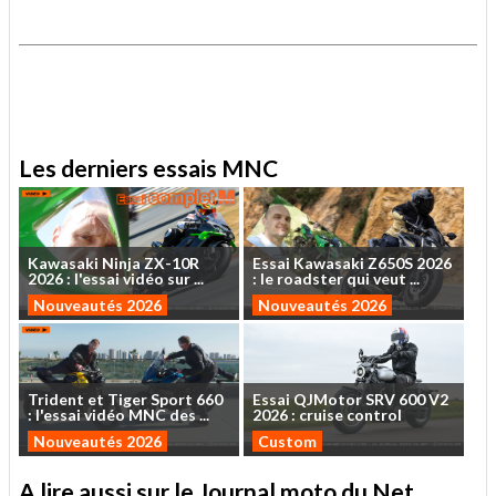
.
.
Les derniers essais MNC
Kawasaki
Ninja
ZX-10R
Essai
Kawasaki
Z650S
2026
2026
:
l'essai
vidéo
sur
...
:
le
roadster
qui
veut
...
Nouveautés 2026
Nouveautés 2026
Trident
et
Tiger
Sport
660
Essai
QJMotor
SRV
600
V2
:
l'essai
vidéo
MNC
des
...
2026
:
cruise
control
Nouveautés 2026
Custom
A lire aussi sur le Journal moto du Net