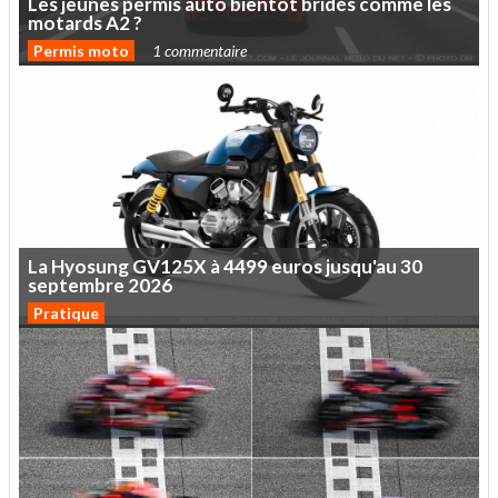
Les
jeunes
permis
auto
bientôt
bridés
comme
les
motards
A2
?
Permis moto
1 commentaire
La
Hyosung
GV125X
à
4499
euros
jusqu'au
30
septembre
2026
Pratique