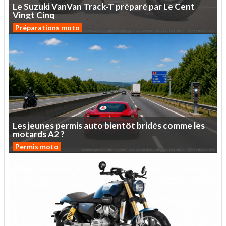
Le
Suzuki
VanVan
Track-T
préparé
par
Le
Cent
Vingt
Cinq
Préparations moto
Les
jeunes
permis
auto
bientôt
bridés
comme
les
motards
A2
?
Permis moto