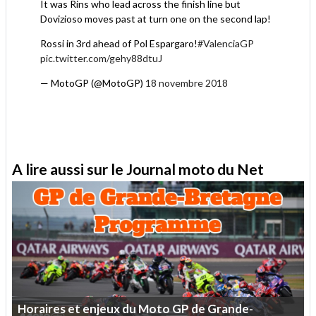
It was Rins who lead across the finish line but
Dovizioso moves past at turn one on the second lap!
Rossi in 3rd ahead of Pol Espargaro!
#ValenciaGP
pic.twitter.com/gehy88dtuJ
— MotoGP (@MotoGP)
18 novembre 2018
A lire aussi sur le Journal moto du Net
Horaires
et
enjeux
du
Moto
GP
de
Grande-