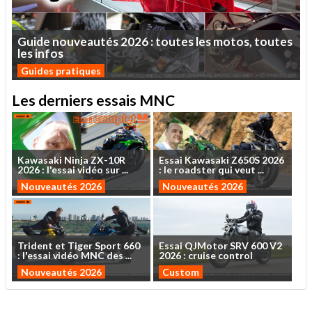
Guide
nouveautés
2026
:
toutes
les
motos,
toutes
les
infos
Guides pratiques
Les derniers essais MNC
Kawasaki
Ninja
ZX-10R
Essai
Kawasaki
Z650S
2026
2026
:
l'essai
vidéo
sur
...
:
le
roadster
qui
veut
...
Nouveautés 2026
Nouveautés 2026
Trident
et
Tiger
Sport
660
Essai
QJMotor
SRV
600
V2
:
l'essai
vidéo
MNC
des
...
2026
:
cruise
control
Nouveautés 2026
Custom