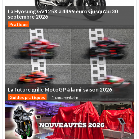
La
Hyosung
GV125X
à
4499
euros
jusqu'au
30
septembre
2026
Pratique
La
future
grille
MotoGP
à
la
mi-saison
2026
Guides pratiques
1 commentaire