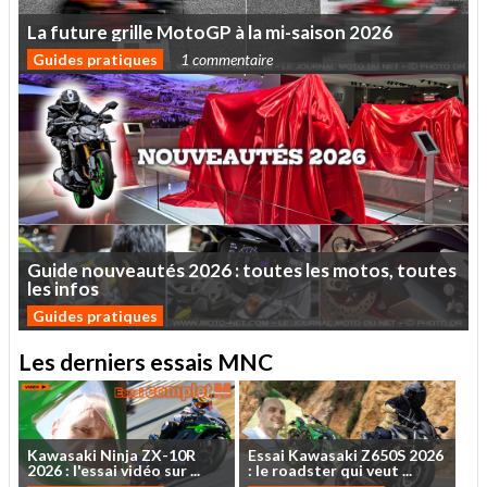
La
future
grille
MotoGP
à
la
mi-saison
2026
Guides pratiques
1 commentaire
Guide
nouveautés
2026
:
toutes
les
motos,
toutes
les
infos
Guides pratiques
Les derniers essais MNC
Kawasaki
Ninja
ZX-10R
Essai
Kawasaki
Z650S
2026
2026
:
l'essai
vidéo
sur
...
:
le
roadster
qui
veut
...