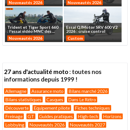
Nouveautés 2026
Nouveautés 2026
Trident
et
Tiger
Sport
660
Essai
QJMotor
SRV
600
V2
:
l'essai
vidéo
MNC
des
...
2026
:
cruise
control
Nouveautés 2026
Custom
27 ans d'actualité moto :
toutes nos
informations depuis 1999 !
Allemagne
Assurance moto
Bilans marché 2026
Bilans statistiques
Casques
Dans Le Rétro
Découverte
Equipement pilote
Fiches techniques
Freinage
GT
Guides pratiques
High-tech
Horizons
Lobbying
Nouveautés 2026
Nouveautés 2027