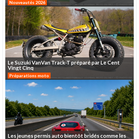
Nouveautés 2026
Le
Suzuki
VanVan
Track-T
préparé
par
Le
Cent
Vingt
Cinq
Préparations moto
Les
jeunes
permis
auto
bientôt
bridés
comme
les