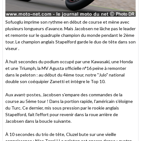
Sofuoglu imprime son rythme en début de course et mène avec
plusieurs longueurs d'avance. Mais Jacobsen ne lâche pas le leader
et remonte sur le quadruple champion du monde pendant le 2ème
tour. Le champion anglais Stapelford garde le duo de tête dans son
viseur .
À huit secondes du podium occupé par une Kawasaki, une Honda
et une Triumph, la MV Agusta officielle n°16 peine à remonter
dans le peloton : au début du 4ème tour, notre "Julo" national
double son coéquipier Zanetti et intègre le Top 10.
Aux avant-postes, Jacobsen s'empare des commandes de la
course au 5ème tour ! Dans la portion rapide, l'américain s'éloigne
du Turc. Ce dernier, mis sous pression par le rookie anglais
Stapelford, fait l'effort pour revenir dans la roue arrière de
Jacobsen dans la boucle suivante.
À 10 secondes du trio de tête, Cluzel bute sur une vieille
connaissance : Nico Terol ! Le peloton est encore dense : quatre