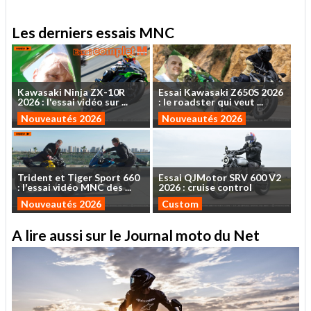
Les derniers essais MNC
Kawasaki
Ninja
ZX-10R
Essai
Kawasaki
Z650S
2026
2026
:
l'essai
vidéo
sur
...
:
le
roadster
qui
veut
...
Nouveautés 2026
Nouveautés 2026
Trident
et
Tiger
Sport
660
Essai
QJMotor
SRV
600
V2
:
l'essai
vidéo
MNC
des
...
2026
:
cruise
control
Nouveautés 2026
Custom
A lire aussi sur le Journal moto du Net