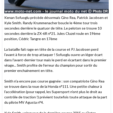
Kenan Sofuoglu précède désormais Gino Rea, Patrick Jacobsen et
Kyle Smith. Randy Krummenacher boucle le 4ème tour trois
secondes derrière le quatuor de tête. Le peloton se trouve 10
secondes derrière la ZX-6R n°21. Jules Cluzel roule en 19ème
position, Cédric Tangre en 17ème
La bataille fait rage en tête de la course et PJ Jacobsen perd
l'avant à force de trop attaquer ! Sofuoglu ouvre un léger écart
dans l'avant-dernier tour mais le perd en écartant dans le premier
virage... Smith profite de l'erreur du champion pour sortir du
premier enchainement en tête.
Smith n'a encore pas course gagnée : son compatriote Gino Rea
se trouve dans la roue de la Honda n°111. Une petite chaleur à
l'accélération (pour rappel, les Supersport n'ont plus le droit au
contrôle de traction !) prévient toutefois toute attaque de la part
du pilote MV Agusta n°4.
Kyle Smith, vainqueur de la dernière course 2015 au Qatar,