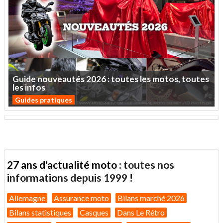
Guide
nouveautés
2026
:
toutes
les
motos,
toutes
les
infos
Guides pratiques
27 ans d'actualité moto :
toutes nos
informations depuis 1999 !
Allemagne
Assurance moto
Bilans marché 2026
Bilans statistiques
Casques
Dans Le Rétro