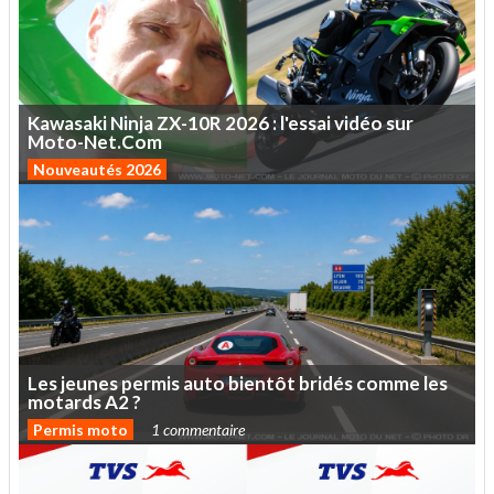
Kawasaki
Ninja
ZX-10R
2026
:
l'essai
vidéo
sur
Moto-Net.Com
Nouveautés 2026
Les
jeunes
permis
auto
bientôt
bridés
comme
les
motards
A2
?
Permis moto
1 commentaire