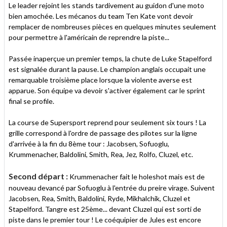
Le leader rejoint les stands tardivement au guidon d'une moto
bien amochée. Les mécanos du team Ten Kate vont devoir
remplacer de nombreuses pièces en quelques minutes seulement
pour permettre à l'américain de reprendre la piste...
Passée inaperçue un premier temps, la chute de Luke Stapelford
est signalée durant la pause. Le champion anglais occupait une
remarquable troisième place lorsque la violente averse est
apparue. Son équipe va devoir s'activer également car le sprint
final se profile.
La course de Supersport reprend pour seulement six tours ! La
grille correspond à l'ordre de passage des pilotes sur la ligne
d'arrivée à la fin du 8ème tour : Jacobsen, Sofuoglu,
Krummenacher, Baldolini, Smith, Rea, Jez, Rolfo, Cluzel, etc.
Second départ :
Krummenacher fait le holeshot mais est de
nouveau devancé par Sofuoglu à l'entrée du preire virage. Suivent
Jacobsen, Rea, Smith, Baldolini, Ryde, Mikhalchik, Cluzel et
Stapelford. Tangre est 25ème... devant Cluzel qui est sorti de
piste dans le premier tour ! Le coéquipier de Jules est encore