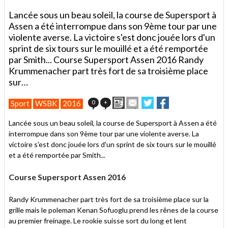
Lancée sous un beau soleil, la course de Supersport à
Assen a été interrompue dans son 9ème tour par une
violente averse. La victoire s'est donc jouée lors d'un
sprint de six tours sur le mouillé et a été remportée
par Smith... Course Supersport Assen 2016 Randy
Krummenacher part très fort de sa troisième place
sur…
Imprimer
Envoyer
Partager
Partager
0
+
Sport
WSBK
2016
cet
sur
sur
article
Twitter
Facebook
Lancée sous un beau soleil, la course de Supersport à Assen a été
à
interrompue dans son 9ème tour par une violente averse. La
un
victoire s'est donc jouée lors d'un sprint de six tours sur le mouillé
ami
et a été remportée par Smith...
Course Supersport Assen 2016
Randy Krummenacher part très fort de sa troisième place sur la
grille mais le poleman Kenan Sofuoglu prend les rênes de la course
au premier freinage. Le rookie suisse sort du long et lent