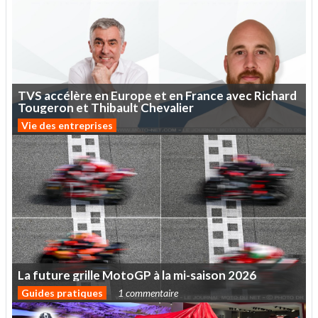
TVS
accélère
en
Europe
et
en
France
avec
Richard
Tougeron
et
Thibault
Chevalier
Vie des entreprises
La
future
grille
MotoGP
à
la
mi-saison
2026
Guides pratiques
1 commentaire