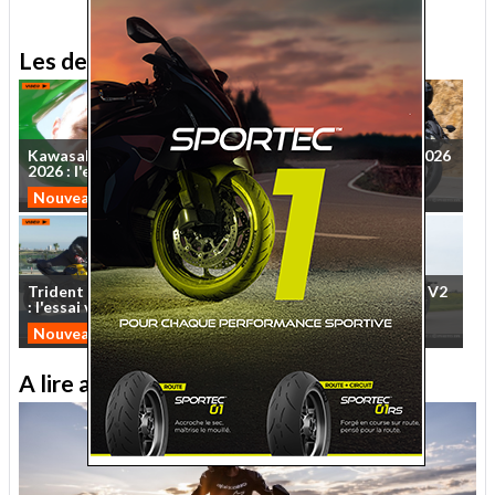
Les derniers essais MNC
Kawasaki
Ninja
ZX-10R
Essai
Kawasaki
Z650S
2026
2026
:
l'essai
vidéo
sur
...
:
le
roadster
qui
veut
...
Nouveautés 2026
Nouveautés 2026
Trident
et
Tiger
Sport
660
Essai
QJMotor
SRV
600
V2
:
l'essai
vidéo
MNC
des
...
2026
:
cruise
control
Nouveautés 2026
Custom
A lire aussi sur le Journal moto du Net