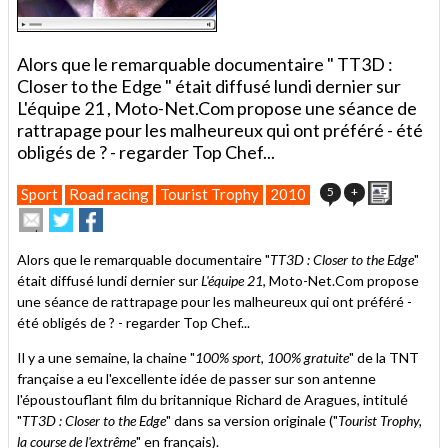
Alors que le remarquable documentaire " TT3D :
Closer to the Edge " était diffusé lundi dernier sur
L'équipe 21 , Moto-Net.Com propose une séance de
rattrapage pour les malheureux qui ont préféré - été
obligés de ? - regarder Top Chef...
Imprimer
5
+
Sport
Road racing
Tourist Trophy
2010
Envoyer
Partager
Partager
cet
sur
sur
article
Twitter
Facebook
Alors que le remarquable documentaire "
TT3D : Closer to the Edge
"
à
était diffusé lundi dernier sur
L'équipe 21
, Moto-Net.Com propose
un
une séance de rattrapage pour les malheureux qui ont préféré -
ami
été obligés de ? - regarder Top Chef...
Il y a une semaine, la chaine "
100% sport, 100% gratuite
" de la TNT
française a eu l'excellente idée de passer sur son antenne
l'époustouflant film du britannique Richard de Aragues, intitulé
"
TT3D : Closer to the Edge
" dans sa version originale ("
Tourist Trophy,
la course de l'extrême
" en français).