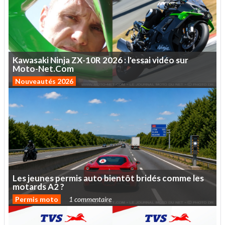
Kawasaki
Ninja
ZX-10R
2026
:
l'essai
vidéo
sur
Moto-Net.Com
Nouveautés 2026
Les
jeunes
permis
auto
bientôt
bridés
comme
les
motards
A2
?
Permis moto
1 commentaire