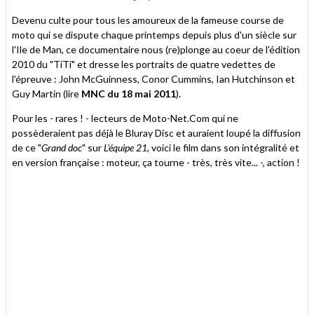
Devenu culte pour tous les amoureux de la fameuse course de
moto qui se dispute chaque printemps depuis plus d'un siècle sur
l'Ile de Man, ce documentaire nous (re)plonge au coeur de l'édition
2010 du "TiTi" et dresse les portraits de quatre vedettes de
l'épreuve : John McGuinness, Conor Cummins, Ian Hutchinson et
Guy Martin (lire
MNC du 18 mai 2011
).
Pour les - rares ! - lecteurs de Moto-Net.Com qui ne
possèderaient pas déjà le Bluray Disc et auraient loupé la diffusion
de ce "
Grand doc
" sur
L'équipe 21
, voici le film dans son intégralité et
en version française : moteur, ça tourne - très, très vite... -, action !