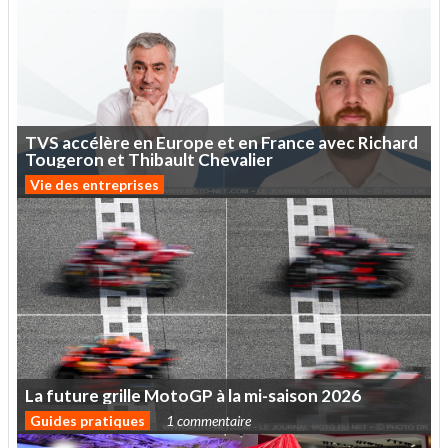
TVS
accélère
en
Europe
et
en
France
avec
Richard
Tougeron
et
Thibault
Chevalier
Vie des entreprises
La
future
grille
MotoGP
à
la
mi-saison
2026
Guides pratiques
1 commentaire