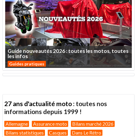
Guide
nouveautés
2026
:
toutes
les
motos,
toutes
les
infos
Guides pratiques
27 ans d'actualité moto :
toutes nos
informations depuis 1999 !
Allemagne
Assurance moto
Bilans marché 2026
Bilans statistiques
Casques
Dans Le Rétro