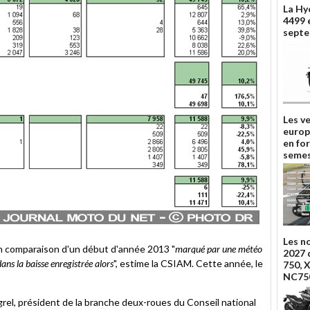
La Hy
4499 
septe
Les v
europ
en fo
semes
Les n
en comparaison d'un début d'année 2013 "
marqué par une météo
2027 
ans la baisse enregistrée alors
", estime la CSIAM. Cette année, le
750, 
NC75
el, président de la branche deux-roues du Conseil national