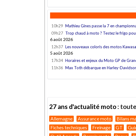
10h29
Mathieu Gines passe la 7 en championn
09h27
Trop chaud à moto ? Testez le frigo po
6 août 2026
12h37
Les nouveaux coloris des motos Kawas
5 août 2026
17h34
Horaires et enjeux du Moto GP de Gra
11h36
Max Toth débarque en Harley-Davidso
27 ans d'actualité moto :
toute
Allemagne
Assurance moto
Bilans m
Fiches techniques
Freinage
GT
Gui