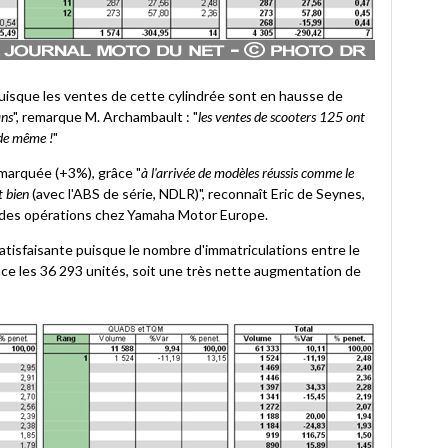
puisque les ventes de cette cylindrée sont en hausse de
ans
", remarque M. Archambault : "
les ventes de scooters 125 ont
 de même !
"
marquée (+3%), grâce "
à l'arrivée de modèles réussis comme le
t bien
(avec l'ABS de série, NDLR)", reconnaît Eric de Seynes,
l des opérations chez Yamaha Motor Europe.
satisfaisante puisque le nombre d'immatriculations entre le
rance les 36 293 unités, soit une très nette augmentation de