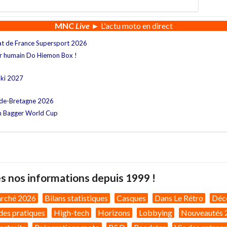
MNC
Live
► L'actu moto en direct
at de France Supersport 2026
ur humain Do Hiemon Box !
aki 2027
nde-Bretagne 2026
n Bagger World Cup
s nos informations depuis 1999 !
arché 2026
Bilans statistiques
Casques
Dans Le Rétro
Déc
des pratiques
High-tech
Horizons
Lobbying
Nouveautés 