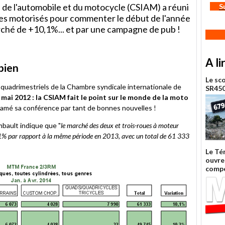
 de l'automobile et du motocycle (CSIAM) a réuni
S
oues motorisés pour commenter le début de l'année
ché de +10,1%... et par une campagne de pub !
er
A li
bien
Le sc
 quadrimestriels de la Chambre syndicale internationale de
SR450
ai 2012 : la CSIAM fait le point sur le monde de la moto
ntamé sa conférence par tant de bonnes nouvelles !
mbault indique que "
le marché des deux et trois-roues à moteur
,1% par rapport à la même période en 2013, avec un total de 61 333
Le Té
ouvre 
compé