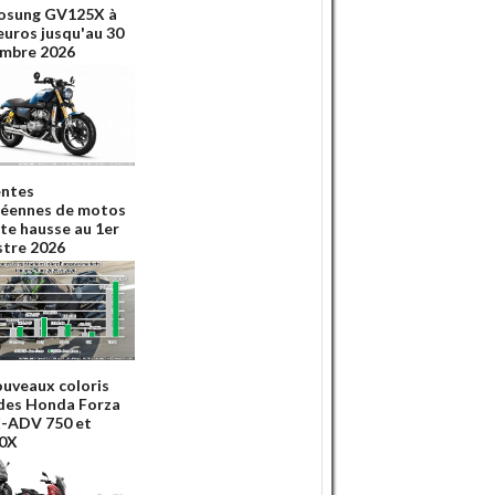
osung GV125X à
euros jusqu'au 30
mbre 2026
entes
éennes de motos
rte hausse au 1er
tre 2026
ouveaux coloris
des Honda Forza
X-ADV 750 et
0X