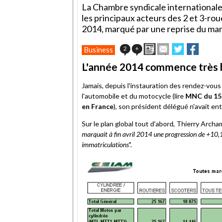
La Chambre syndicale internationale
les principaux acteurs des 2 et 3-r
2014, marqué par une reprise du mar
Imprimer
Envoyer
Partager
Partag
2
+
Business
cet
sur
sur
article
Twitter
Facebook
L'année 2014 commence très 
à
un
Jamais, depuis l'instauration des rendez-vous
ami
l'automobile et du motocycle (lire
MNC du 15 m
en France
), son président délégué n'avait e
Sur le plan global tout d'abord, Thierry Archa
marquait à fin avril 2014 une progression de +10
immatriculations
".