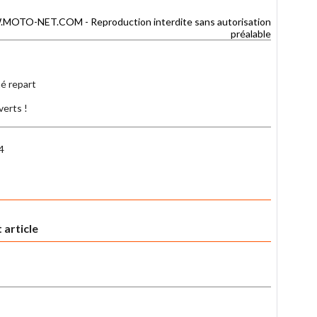
TO-NET.COM - Reproduction interdite sans autorisation
préalable
é repart
erts !
4
 article