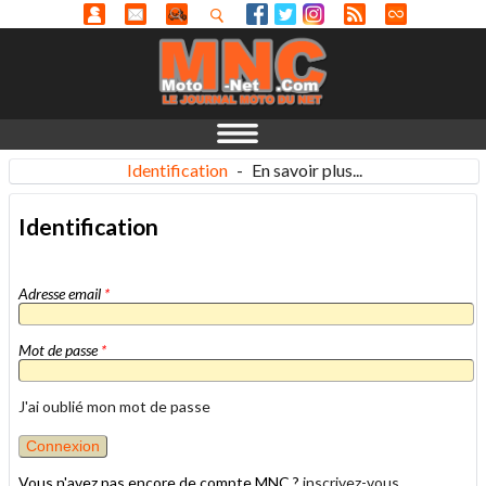
Identification
-
En savoir plus...
Identification
Adresse email
*
Mot de passe
*
J'ai oublié mon mot de passe
Vous n'avez pas encore de compte MNC ?
inscrivez-vous