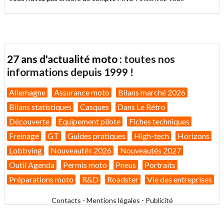
27 ans d'actualité moto :
toutes nos
informations depuis 1999 !
Allemagne
Assurance moto
Bilans marché 2026
Bilans statistiques
Casques
Dans Le Rétro
Découverte
Equipement pilote
Fiches techniques
Freinage
GT
Guides pratiques
High-tech
Horizons
Lobbying
Nouveautés 2026
Nouveautés 2027
Outil Agenda
Permis moto
Pneus
Portraits
Préparations moto
R&D
Roadster
Vie des entreprises
Contacts
-
Mentions légales
-
Publicité