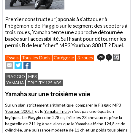
Premier constructeur japonais à s'attaquer à
l'hégémonie de Piaggio sur le segment des scooters à
trois roues, Yamaha tente une approche détournée
basée sur l'accessibilité. Suffisant pour détourner les
permis B de leur ''cher'' MP3 Yourban 300 LT ? Duel.
Imprim
20
+
Essais
Tous les Duels
Catégorie
3-roues
Envoyer
Partager
Partager
cet
sur
sur
article
Twitter
Facebook
PIAGGIO
MP3
à
YAMAHA
TRICITY 125 ABS
un
ami
Yamaha sur une troisième voie
Sur un plan strictement arithmétique, comparer le
Piaggio MP3
Yourban 300 LT
et le
Yamaha Tricity
n'est pas une équation
logique... Le Piaggio cube 278 cc, frôle les 23 chevaux et pèse la
bagatelle de 211 kg à sec, alors que le Yamaha affiche 124,8 cc de
cylindrée, une puissance modeste de 11 ch et un poids tous pleins