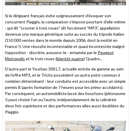
Si le dirigeant français évite soigneusement d'évoquer son
concurrent Piaggio, la comparaison s'impose pourtant d'elle-même
: qui dit "scooter à trois roues" dit forcément "MP3", appellation
devenue une marque générique suite au succès du tripode italien
(150 000 ventes dans le monde depuis 2006, dont la moitié en
France !). Une réussite incontestable et quasi incontestée malgré
l'opposition - discrète, avouons-le - entamée par le
Peugeot
Metropolis
et le trois roues (
bientôt quatre
) Quadro...
D'autre part le Yourban 300 LT, actuelle entrée de gamme au sein
de l'offre MP3, et le Tricity possèdent un autre point commun ô
combien déterminant : leur conduite est accessible avec un simple
permis B (après formation de 7 heures pour les primo-accédants).
Par conséquent, un automobiliste lassé des bouchons (pléonasme
!) peut choisir l'un ou l'autre, indépendamment de la cylindrée
deux fois supérieure et des performances elles aussi doublées du
Piaggio.