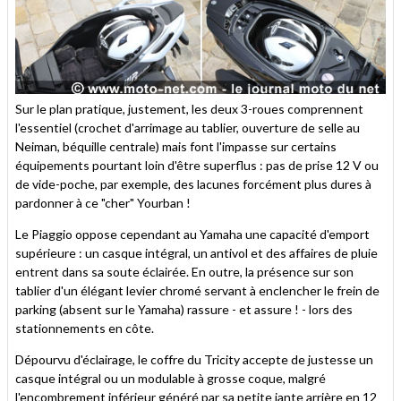
Sur le plan pratique, justement, les deux 3-roues comprennent
l'essentiel (crochet d'arrimage au tablier, ouverture de selle au
Neiman, béquille centrale) mais font l'impasse sur certains
équipements pourtant loin d'être superflus : pas de prise 12 V ou
de vide-poche, par exemple, des lacunes forcément plus dures à
pardonner à ce "cher" Yourban !
Le Piaggio oppose cependant au Yamaha une capacité d'emport
supérieure : un casque intégral, un antivol et des affaires de pluie
entrent dans sa soute éclairée. En outre, la présence sur son
tablier d'un élégant levier chromé servant à enclencher le frein de
parking (absent sur le Yamaha) rassure - et assure ! - lors des
stationnements en côte.
Dépourvu d'éclairage, le coffre du Tricity accepte de justesse un
casque intégral ou un modulable à grosse coque, malgré
l'encombrement inférieur généré par sa petite jante arrière en 12