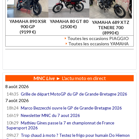
YAMAHA 890 XSR
YAMAHA 80 GT 80
YAMAHA 689 XTZ
900 GP
(2500 €)
TENERE 700
(9199 €)
(8990 €)
Toutes les occasions PIAGGIO
Toutes les occasions YAMAHA
.
MNC
Live
► L'actu moto en direct
8 août 2026
14h35
Grille de départ MotoGP du GP de Grande-Bretagne 2026
7 août 2026
18h24
Marco Bezzecchi ouvre le GP de Grande-Bretagne 2026
16h19
Newsletter MNC du 7 aout 2026
10h29
Mathieu Gines passe la 7 en championnat de France
Supersport 2026
09h27
Trop chaud à moto ? Testez le frigo pour humain Do Hiemon