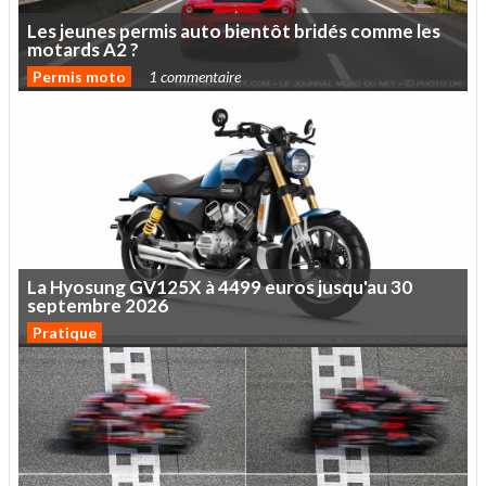
Les
jeunes
permis
auto
bientôt
bridés
comme
les
motards
A2
?
Permis moto
1 commentaire
La
Hyosung
GV125X
à
4499
euros
jusqu'au
30
septembre
2026
Pratique