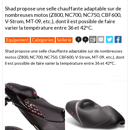
Shad propose une selle chauffante adaptable sur de
nombreuses motos (Z800, NC700, NC750, CBF600,
V-Strom, MT-09, etc.), dont il est possible de faire
varier la température entre 36 et 42°C.
Imprimer
Envoyer
Partager
Part
3
+
Equipement
Catégories
Sellerie
cet
sur
sur
article
Twitter
Faceboo
Shad propose une selle chauffante adaptable sur de nombreuses
à
motos (Z800, NC700, NC750, CBF600, V-Strom, MT-09, etc.), dont
un
il est possible de faire varier la température entre 36 et 42°C.
ami