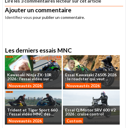
Lire les 3 commentaires lecteur sur cet article
Ajouter un commentaire
Identifiez-vous
pour publier un commentaire.
.
Les derniers essais MNC
Kawasaki
Ninja
ZX-10R
Essai
Kawasaki
Z650S
2026
2026
:
l'essai
vidéo
sur
...
:
le
roadster
qui
veut
...
Nouveautés 2026
Nouveautés 2026
Trident
et
Tiger
Sport
660
Essai
QJMotor
SRV
600
V2
:
l'essai
vidéo
MNC
des
...
2026
:
cruise
control
Nouveautés 2026
Custom