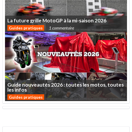
La
future
grille
MotoGP
à
la
mi-saison
2026
Guides pratiques
1 commentaire
Guide
nouveautés
2026
:
toutes
les
motos,
toutes
les
infos
Guides pratiques