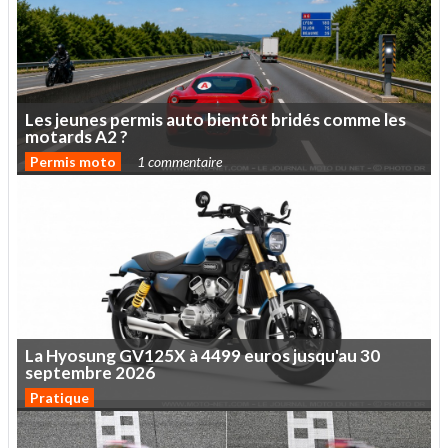
Les
jeunes
permis
auto
bientôt
bridés
comme
les
motards
A2
?
Permis moto
1 commentaire
La
Hyosung
GV125X
à
4499
euros
jusqu'au
30
septembre
2026
Pratique