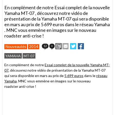
En complément de notre Essai complet de la nouvelle
Yamaha MT-07 , découvrez notre vidéo de
présentation de la Yamaha MT-07 qui sera disponible
en mars au prix de 5 699 euros dans le réseau Yamaha
. MNC vous emmène en images sur le nouveau
roadster anti-crise !
Imprimer
Envoyer
Partager
Partager
12
+
Nouveautés
2014
cet
sur
sur
article
Twitter
Facebook
YAMAHA
MT-07
à
un
En complément de notre
Essai complet de la nouvelle Yamaha MT-
ami
07
, découvrez notre vidéo de présentation de la Yamaha MT-07
qui sera disponible en mars au prix de
5 699 euros
dans le
réseau
Yamaha
. MNC vous emmène en images sur le nouveau
roadster anti-crise !