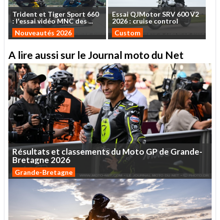
Trident
et
Tiger
Sport
660
Essai
QJMotor
SRV
600
V2
:
l'essai
vidéo
MNC
des
...
2026
:
cruise
control
Nouveautés 2026
Custom
A lire aussi sur le Journal moto du Net
Résultats
et
classements
du
Moto
GP
de
Grande-
Bretagne
2026
Grande-Bretagne