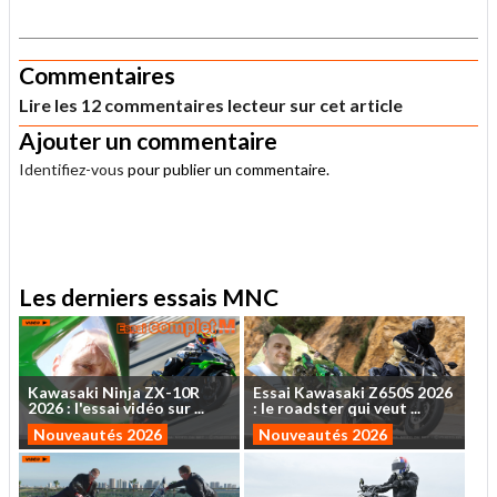
.
Commentaires
Lire les 12 commentaires lecteur sur cet article
Ajouter un commentaire
Identifiez-vous
pour publier un commentaire.
.
Les derniers essais MNC
Kawasaki
Ninja
ZX-10R
Essai
Kawasaki
Z650S
2026
2026
:
l'essai
vidéo
sur
...
:
le
roadster
qui
veut
...
Nouveautés 2026
Nouveautés 2026