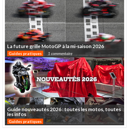
La
future
grille
MotoGP
à
la
mi-saison
2026
Guides pratiques
1 commentaire
Guide
nouveautés
2026
:
toutes
les
motos,
toutes
les
infos
Guides pratiques