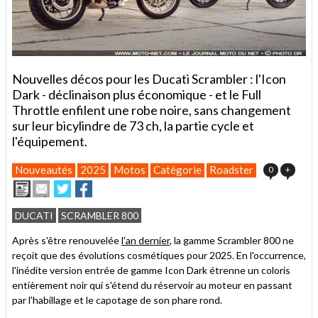
Nouvelles décos pour les Ducati Scrambler : l'Icon
Dark - déclinaison plus économique - et le Full
Throttle enfilent une robe noire, sans changement
sur leur bicylindre de 73 ch, la partie cycle et
l'équipement.
Nouveautés
2025
Motos
Catégorie
Roadster
0
+
Imprimer
Envoyer
Partager
Partager
cet
sur
sur
article
Twitter
Facebook
DUCATI
SCRAMBLER 800
à
un
Après s'être renouvelée
l'an dernier
, la gamme Scrambler 800 ne
ami
reçoit que des évolutions cosmétiques pour 2025. En l'occurrence,
l'inédite version entrée de gamme Icon Dark étrenne un coloris
entièrement noir qui s'étend du réservoir au moteur en passant
par l'habillage et le capotage de son phare rond.