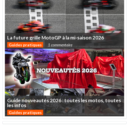
La
future
grille
MotoGP
à
la
mi-saison
2026
Guides pratiques
1 commentaire
Guide
nouveautés
2026
:
toutes
les
motos,
toutes
les
infos
Guides pratiques