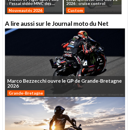
:
l'essai
vidéo
MNC
des
...
2026
:
cruise
control
Nouveautés 2026
Custom
A lire aussi sur le Journal moto du Net
Marco
Bezzecchi
ouvre
le
GP
de
Grande-Bretagne
2026
Grande-Bretagne