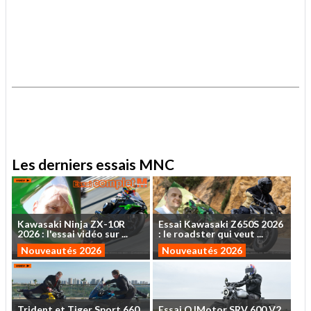
.
.
Les derniers essais MNC
Kawasaki
Ninja
ZX-10R
Essai
Kawasaki
Z650S
2026
2026
:
l'essai
vidéo
sur
...
:
le
roadster
qui
veut
...
Nouveautés 2026
Nouveautés 2026
Trident
et
Tiger
Sport
660
Essai
QJMotor
SRV
600
V2