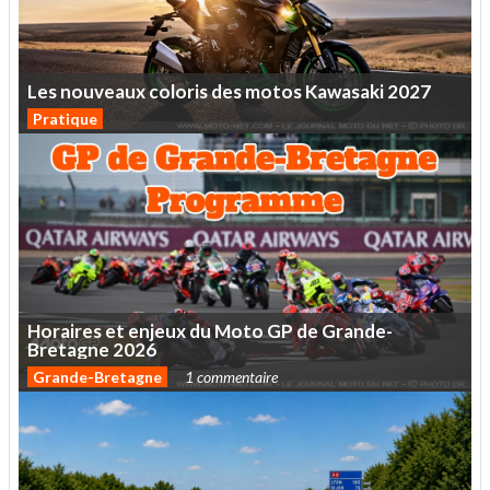
Les
nouveaux
coloris
des
motos
Kawasaki
2027
Pratique
Horaires
et
enjeux
du
Moto
GP
de
Grande-
Bretagne
2026
Grande-Bretagne
1 commentaire