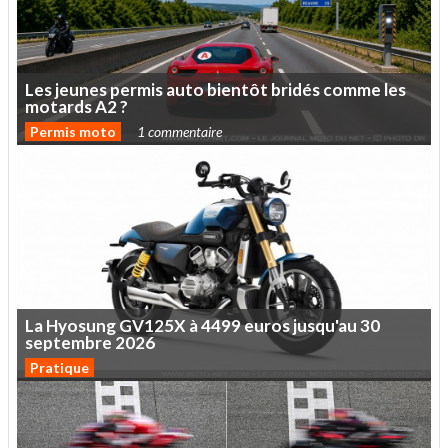
Les
jeunes
permis
auto
bientôt
bridés
comme
les
motards
A2
?
Permis moto
1 commentaire
La
Hyosung
GV125X
à
4499
euros
jusqu'au
30
septembre
2026
Pratique