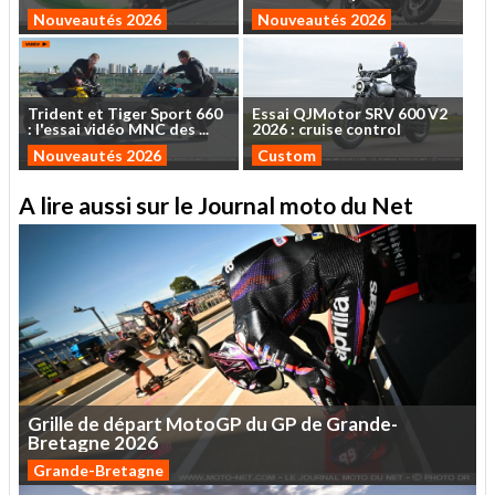
Nouveautés 2026
Nouveautés 2026
Trident
et
Tiger
Sport
660
Essai
QJMotor
SRV
600
V2
:
l'essai
vidéo
MNC
des
...
2026
:
cruise
control
Nouveautés 2026
Custom
A lire aussi sur le Journal moto du Net
Grille
de
départ
MotoGP
du
GP
de
Grande-
Bretagne
2026
Grande-Bretagne