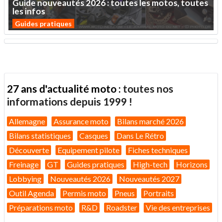
Guide
nouveautés
2026
:
toutes
les
motos,
toutes
les
infos
Guides pratiques
27 ans d'actualité moto :
toutes nos
informations depuis 1999 !
Allemagne
Assurance moto
Bilans marché 2026
Bilans statistiques
Casques
Dans Le Rétro
Découverte
Equipement pilote
Fiches techniques
Freinage
GT
Guides pratiques
High-tech
Horizons
Lobbying
Nouveautés 2026
Nouveautés 2027
Outil Agenda
Permis moto
Pneus
Portraits
Préparations moto
R&D
Roadster
Vie des entreprises