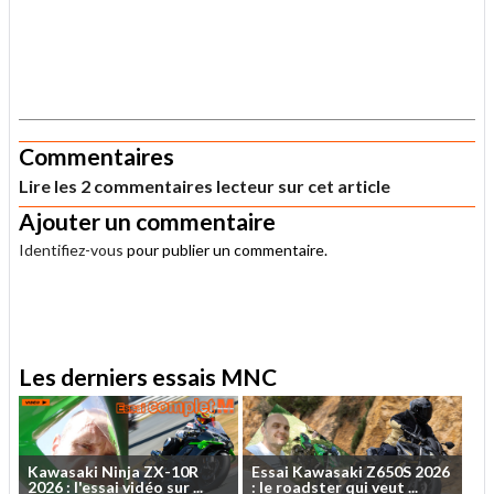
.
Commentaires
Lire les 2 commentaires lecteur sur cet article
Ajouter un commentaire
Identifiez-vous
pour publier un commentaire.
.
Les derniers essais MNC
Kawasaki
Ninja
ZX-10R
Essai
Kawasaki
Z650S
2026
2026
:
l'essai
vidéo
sur
...
:
le
roadster
qui
veut
...