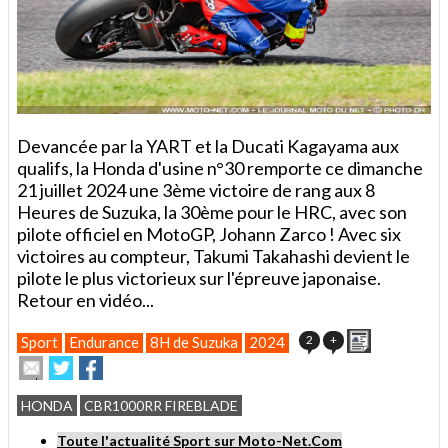
Devancée par la YART et la Ducati Kagayama aux
qualifs, la Honda d'usine n°30 remporte ce dimanche
21 juillet 2024 une 3ème victoire de rang aux 8
Heures de Suzuka, la 30ème pour le HRC, avec son
pilote officiel en MotoGP, Johann Zarco ! Avec six
victoires au compteur, Takumi Takahashi devient le
pilote le plus victorieux sur l'épreuve japonaise.
Retour en vidéo...
Imprimer
2
+
Sport
Endurance
8H de Suzuka
2024
Envoyer
Partager
Partager
cet
sur
sur
article
Twitter
Facebook
HONDA
CBR1000RR FIREBLADE
à
un
Toute l'actualité Sport sur Moto-Net.Com