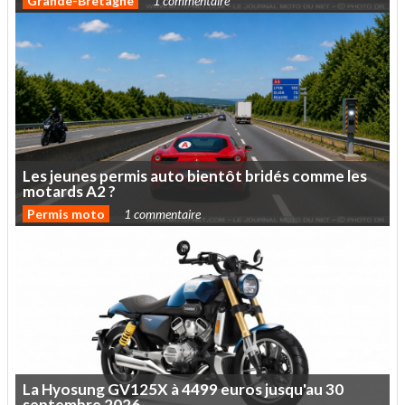
Grande-Bretagne
1 commentaire
Les
jeunes
permis
auto
bientôt
bridés
comme
les
motards
A2
?
Permis moto
1 commentaire
La
Hyosung
GV125X
à
4499
euros
jusqu'au
30
septembre
2026