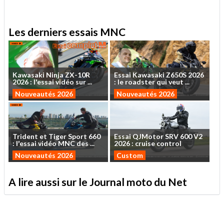
Les derniers essais MNC
Kawasaki
Ninja
ZX-10R
Essai
Kawasaki
Z650S
2026
2026
:
l'essai
vidéo
sur
...
:
le
roadster
qui
veut
...
Nouveautés 2026
Nouveautés 2026
Trident
et
Tiger
Sport
660
Essai
QJMotor
SRV
600
V2
:
l'essai
vidéo
MNC
des
...
2026
:
cruise
control
Nouveautés 2026
Custom
A lire aussi sur le Journal moto du Net