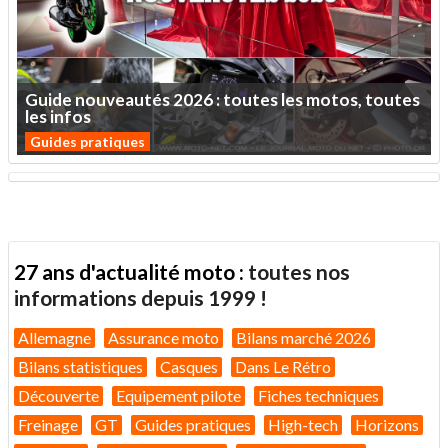
Guide
nouveautés
2026
:
toutes
les
motos,
toutes
les
infos
Guides pratiques
27 ans d'actualité moto :
toutes nos
informations depuis 1999 !
Allemagne
Assurance moto
Bilans marché 2026
Bilans statistiques
Casques
Dans Le Rétro
Découverte
Equipement pilote
Fiches techniques
Freinage
GT
Guides pratiques
High-tech
Horizons