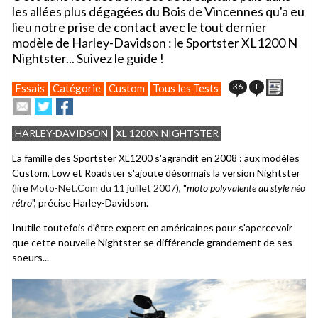
les allées plus dégagées du Bois de Vincennes qu'a eu
lieu notre prise de contact avec le tout dernier
modèle de Harley-Davidson : le Sportster XL1200 N
Nightster... Suivez le guide !
Imprime
36
+
Essais
Catégorie
Custom
Tous les Tests
Envoyer
Partager
Partager
cet
sur
sur
article
Twitter
Facebook
HARLEY-DAVIDSON
XL 1200N NIGHTSTER
à
un
La famille des Sportster XL1200 s'agrandit en 2008 : aux modèles
ami
Custom, Low et Roadster s'ajoute désormais la version Nightster
(lire
Moto-Net.Com du 11 juillet 2007
), "
moto polyvalente au style néo
rétro
", précise Harley-Davidson.
Inutile toutefois d'être expert en américaines pour s'apercevoir
que cette nouvelle Nightster se différencie grandement de ses
soeurs...