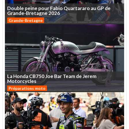
Double
peine
pour
Fabio
Quartararo
au
GP
de
Grande-Bretagne
2026
Grande-Bretagne
La
Honda
CB750
Joe
Bar
Team
de
Jerem
Motorcycles
Préparations moto