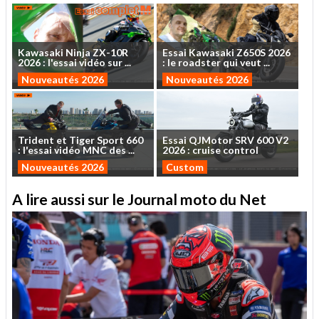
Kawasaki
Ninja
ZX-10R
Essai
Kawasaki
Z650S
2026
2026
:
l'essai
vidéo
sur
...
:
le
roadster
qui
veut
...
Nouveautés 2026
Nouveautés 2026
Trident
et
Tiger
Sport
660
Essai
QJMotor
SRV
600
V2
:
l'essai
vidéo
MNC
des
...
2026
:
cruise
control
Nouveautés 2026
Custom
A lire aussi sur le Journal moto du Net