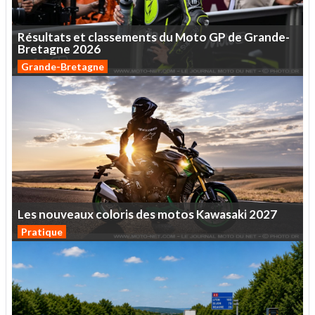
Résultats
et
classements
du
Moto
GP
de
Grande-
Bretagne
2026
Grande-Bretagne
Les
nouveaux
coloris
des
motos
Kawasaki
2027
Pratique