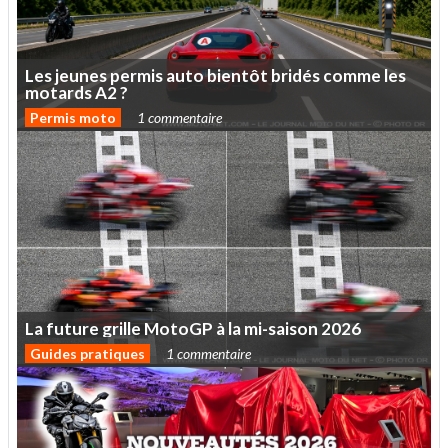
Les
jeunes
permis
auto
bientôt
bridés
comme
les
motards
A2
?
Permis moto
1 commentaire
La
future
grille
MotoGP
à
la
mi-saison
2026
Guides pratiques
1 commentaire