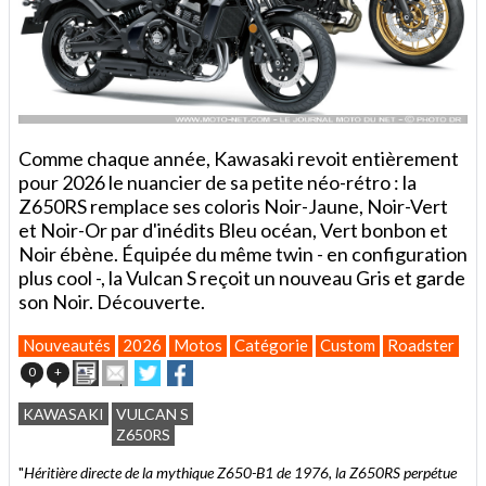
Comme chaque année, Kawasaki revoit entièrement
pour 2026 le nuancier de sa petite néo-rétro : la
Z650RS remplace ses coloris Noir-Jaune, Noir-Vert
et Noir-Or par d'inédits Bleu océan, Vert bonbon et
Noir ébène. Équipée du même twin - en configuration
plus cool -, la Vulcan S reçoit un nouveau Gris et garde
son Noir. Découverte.
Nouveautés
2026
Motos
Catégorie
Custom
Roadster
Imprimer
Envoyer
Partager
Partager
0
+
cet
sur
sur
article
Twitter
Facebook
KAWASAKI
VULCAN S
à
Z650RS
un
ami
"
Héritière directe de la mythique Z650-B1 de 1976, la Z650RS perpétue