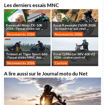
Les derniers essais MNC
Kawasaki
Ninja
ZX-10R
Essai
Kawasaki
Z650S
2026
2026
:
l'essai
vidéo
sur
...
:
le
roadster
qui
veut
...
Nouveautés 2026
Nouveautés 2026
Trident
et
Tiger
Sport
660
Essai
QJMotor
SRV
600
V2
:
l'essai
vidéo
MNC
des
...
2026
:
cruise
control
Nouveautés 2026
Custom
A lire aussi sur le Journal moto du Net