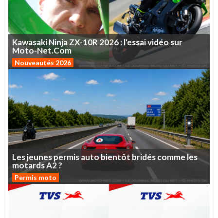
Kawasaki
Ninja
ZX-10R
2026
:
l'essai
vidéo
sur
Moto-Net.Com
Nouveautés 2026
Les
jeunes
permis
auto
bientôt
bridés
comme
les
motards
A2
?
Permis moto