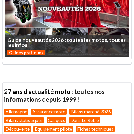
Guide
nouveautés
2026
:
toutes
les
motos,
toutes
les
infos
Guides pratiques
27 ans d'actualité moto :
toutes nos
informations depuis 1999 !
Allemagne
Assurance moto
Bilans marché 2026
Bilans statistiques
Casques
Dans Le Rétro
Découverte
Equipement pilote
Fiches techniques