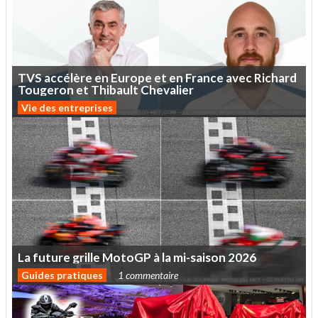
TVS
accélère
en
Europe
et
en
France
avec
Richard
Tougeron
et
Thibault
Chevalier
Vie des entreprises
La
future
grille
MotoGP
à
la
mi-saison
2026
Guides pratiques
1 commentaire