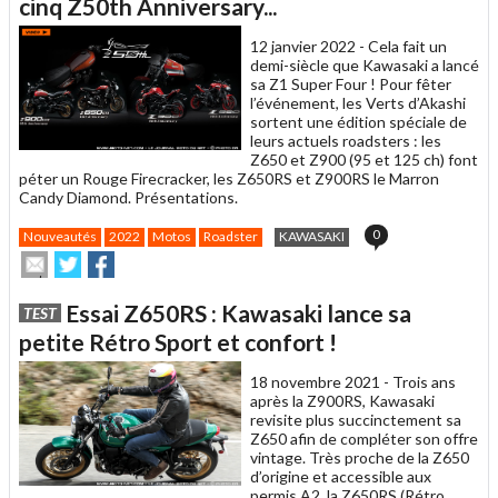
un
cinq Z50th Anniversary...
ami
12 janvier 2022 -
Cela fait un
demi-siècle que Kawasaki a lancé
sa Z1 Super Four ! Pour fêter
l’événement, les Verts d’Akashi
sortent une édition spéciale de
leurs actuels roadsters : les
Z650 et Z900 (95 et 125 ch) font
péter un Rouge Firecracker, les Z650RS et Z900RS le Marron
Candy Diamond. Présentations.
0
Nouveautés
2022
Motos
Roadster
KAWASAKI
Envoyer
Partager
Partager
cet
sur
sur
article
Twitter
Facebook
Essai Z650RS : Kawasaki lance sa
TEST
à
un
petite Rétro Sport et confort !
ami
18 novembre 2021 -
Trois ans
après la Z900RS, Kawasaki
revisite plus succinctement sa
Z650 afin de compléter son offre
vintage. Très proche de la Z650
d’origine et accessible aux
permis A2, la Z650RS (Rétro