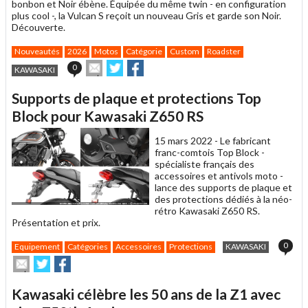
bonbon et Noir ébène. Équipée du même twin - en configuration
plus cool -, la Vulcan S reçoit un nouveau Gris et garde son Noir.
Découverte.
Nouveautés
2026
Motos
Catégorie
Custom
Roadster
Envoyer
Partager
Partager
0
KAWASAKI
cet
sur
sur
article
Twitter
Facebook
Supports de plaque et protections Top
à
un
Block pour Kawasaki Z650 RS
ami
15 mars 2022 -
Le fabricant
franc-comtois Top Block -
spécialiste français des
accessoires et antivols moto -
lance des supports de plaque et
des protections dédiés à la néo-
rétro Kawasaki Z650 RS.
Présentation et prix.
0
Equipement
Catégories
Accessoires
Protections
KAWASAKI
Envoyer
Partager
Partager
cet
sur
sur
article
Twitter
Facebook
Kawasaki célèbre les 50 ans de la Z1 avec
à