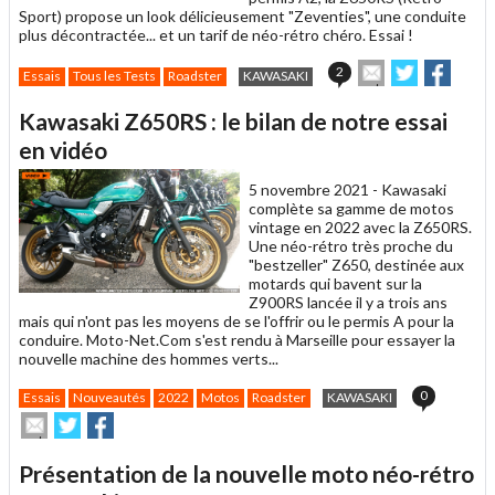
Sport) propose un look délicieusement "Zeventies", une conduite
plus décontractée... et un tarif de néo-rétro chéro. Essai !
Envoyer
Partager
Parta
2
Essais
Tous les Tests
Roadster
KAWASAKI
cet
sur
sur
article
Twitter
Facebook
Kawasaki Z650RS : le bilan de notre essai
à
un
en vidéo
ami
5 novembre 2021 -
Kawasaki
complète sa gamme de motos
vintage en 2022 avec la Z650RS.
Une néo-rétro très proche du
"bestzeller" Z650, destinée aux
motards qui bavent sur la
Z900RS lancée il y a trois ans
mais qui n'ont pas les moyens de se l'offrir ou le permis A pour la
conduire. Moto-Net.Com s'est rendu à Marseille pour essayer la
nouvelle machine des hommes verts...
0
Essais
Nouveautés
2022
Motos
Roadster
KAWASAKI
Envoyer
Partager
Partager
cet
sur
sur
article
Twitter
Facebook
Présentation de la nouvelle moto néo-rétro
à