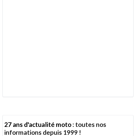
article
Twitter
Facebook
.
à
un
ami
.
27 ans d'actualité moto :
toutes nos
informations depuis 1999 !