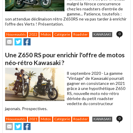
malgré la féroce concurrence
chez les roadsters d'entrée de
gamme... Patience, toutefois :
son attendue déclinaison rétro Z650RS ne va pas tarder à enrichir
l'offre des Verts ! Présentation.
0
Nouveautés
2022
Motos
Catégorie
Roadster
KAWASAKI
Envoyer
Partager
Partager
cet
sur
sur
article
Twitter
Facebook
Une Z650 RS pour enrichir l'offre de motos
à
un
néo-rétro Kawasaki ?
ami
8 septembre 2020 -
La gamme
"Vintage" de Kawasaki pourrait
gagner en consistance en 2021
grâce à une hypothétique Z650
RS, nouvelle moto néo-rétro
dérivée du petit roadster
vedette du constructeur
japonais. Prospectives.
0
Nouveautés
2021
Motos
Catégorie
Roadster
KAWASAKI
Envoyer
Partager
Partager
cet
sur
sur