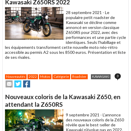
un
Kawasaki Z650RS 2022
ami
28 septembre 2021 -
Le
populaire petit roadster de
Kawasaki se décline comme
annoncé en version classique
Z650RS pour 2022, avec des
performances et une partie cycle
identiques. Seuls l'habillage et
les équipements transforment cette nouvelle moto néo-rétro
accessible au permis A2 sous les 8500 euros. Présentation et liste
de ses rivales.
3
Nouveautés
2022
Motos
Catégorie
Roadster
KAWASAKI
Envoyer
Partager
Partager
cet
sur
sur
article
Twitter
Facebook
Nouveaux coloris de la Kawasaki Z650, en
à
un
attendant la Z650RS
ami
9 septembre 2021 -
L'annonce
des nouveaux coloris de la Z650
révèle que le best-seller de
Kawasaki n'évolue pas en 2022,