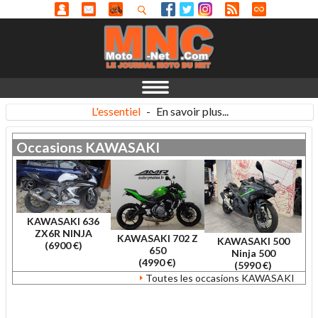
L'essentiel
-
En savoir plus...
Occasions
KAWASAKI
KAWASAKI 636
ZX6R NINJA
KAWASAKI 702 Z
KAWASAKI 500
(6900 €)
650
Ninja 500
(4990 €)
(5990 €)
Toutes les occasions KAWASAKI