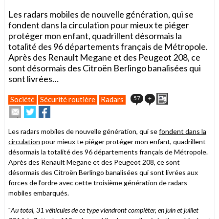
Les radars mobiles de nouvelle génération, qui se
fondent dans la circulation pour mieux te piéger
protéger mon enfant, quadrillent désormais la
totalité des 96 départements français de Métropole.
Après des Renault Megane et des Peugeot 208, ce
sont désormais des Citroën Berlingo banalisées qui
sont livrées…
Imprimer
57
+
Société
Sécurité routière
Radars
Envoyer
Partager
Partager
cet
sur
sur
article
Twitter
Facebook
Les radars mobiles de nouvelle génération, qui se
fondent dans la
à
circulation
pour mieux te
piéger
protéger mon enfant, quadrillent
un
désormais la totalité des 96 départements français de Métropole.
ami
Après des Renault Megane et des Peugeot 208, ce sont
désormais des Citroën Berlingo banalisées qui sont livrées aux
forces de l’ordre avec cette troisième génération de radars
mobiles embarqués.
"
Au total, 31 véhicules de ce type viendront compléter, en juin et juillet