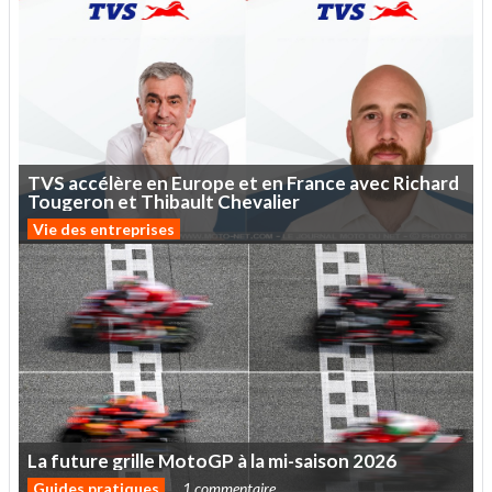
TVS
accélère
en
Europe
et
en
France
avec
Richard
Tougeron
et
Thibault
Chevalier
Vie des entreprises
La
future
grille
MotoGP
à
la
mi-saison
2026
Guides pratiques
1 commentaire