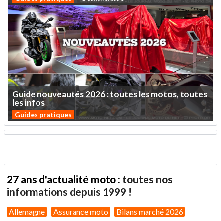
Guide
nouveautés
2026
:
toutes
les
motos,
toutes
les
infos
Guides pratiques
27 ans d'actualité moto :
toutes nos
informations depuis 1999 !
Allemagne
Assurance moto
Bilans marché 2026