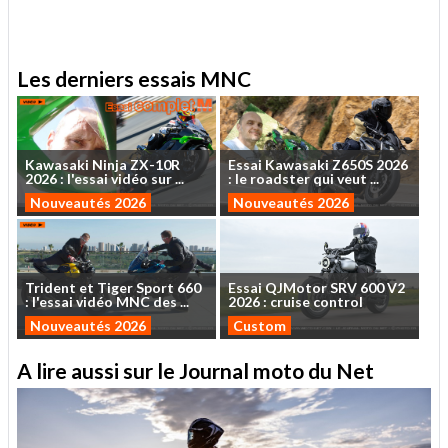
.
Les derniers essais MNC
Kawasaki
Ninja
ZX-10R
Essai
Kawasaki
Z650S
2026
2026
:
l'essai
vidéo
sur
...
:
le
roadster
qui
veut
...
Nouveautés 2026
Nouveautés 2026
Trident
et
Tiger
Sport
660
Essai
QJMotor
SRV
600
V2
:
l'essai
vidéo
MNC
des
...
2026
:
cruise
control
Nouveautés 2026
Custom
A lire aussi sur le Journal moto du Net