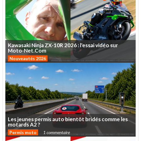
Kawasaki
Ninja
ZX-10R
2026
:
l'essai
vidéo
sur
Moto-Net.Com
Nouveautés 2026
Les
jeunes
permis
auto
bientôt
bridés
comme
les
motards
A2
?
Permis moto
1 commentaire