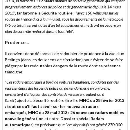
2014, la flotte des 119 radars mobiles de nouvelle génération qui équipent
progressivement les forces de police et de gendarmerie depuis le 14 mars
2013
", fanfaronne la Sécurité routière : "
avec 150 véhicules sur les
routes de France d'ici à la mi-juillet, tous les départements de la métropole
(96 au total), seront dotés d'un tel équipement et mettront en oeuvre un
plan de contrôle renforcé durant tout l'été
".
Prudence...
Il convient donc désormais de redoubler de prudence à la vue d'un
Berlingo (dans les deux sens de circulation) pour éviter de se faire
piéger par les redoutables dangers de la route dont sa présence
témoigne.
"
Ces radars embarqués à bord de voitures banalisées, conduites par des
représentants des forces de police ou de gendarmerie en uniforme,
permettent d'effectuer des contrôles de vitesse en roulant ou à
l'arrêt
", ajoute la Sécurité routière (lire lire
MNC du 28 février 2013
: tout ce qu'il faut savoir sur les nouveaux radars
embarqués
,
MNC du 28 mai 2013 : 26 nouveaux radars mobiles
nouvelle génération
et notre
Dossier spécial Radars
automatiques
) en précisant que "
ces dispositifs ont généré 270 000