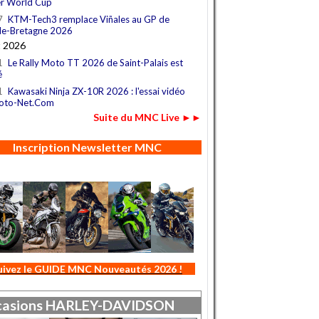
r World Cup
7
KTM-Tech3 remplace Viñales au GP de
e-Bretagne 2026
t 2026
1
Le Rally Moto TT 2026 de Saint-Palais est
é
1
Kawasaki Ninja ZX-10R 2026 : l'essai vidéo
oto-Net.Com
Suite du MNC Live ►►
Inscription Newsletter MNC
uivez le GUIDE MNC Nouveautés 2026 !
asions
HARLEY-DAVIDSON