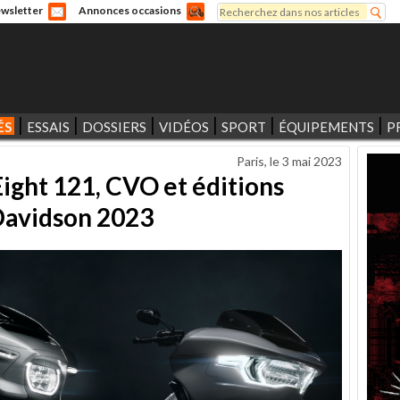
Rechercher
wsletter
Annonces occasions
Formulaire de recherche
ÉS
ESSAIS
DOSSIERS
VIDÉOS
SPORT
ÉQUIPEMENTS
P
Paris, le
3 mai 2023
ght 121, CVO et éditions
Davidson 2023