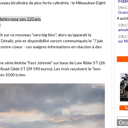
Bagge
veau bicylindre de plus forte cylindrée : le Milwaukee-Eight
09h5
Grand
4 aoû
arley pour ses 120 ans
y
10h5
annul
t sur ce nouveau "very big bloc", alors qu'apparaît la
10h1
 Détails, prix et disponibilité seront communiqués le "
7 juin
sur M
à contre-coeur - ces maigres informations en réaction à des
ne série limitée "Fast Johnnie" sur base de Low Rider ST (26
 Road Glide ST (39 590 euros). Les trois reçoivent le "bon
ès 3500 tr/mn.
S
Occ