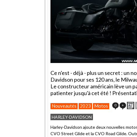
Ce n'est - déjà - plus un secret : un 
Davidson pour ses 120 ans, le Milwau
Le constructeur américain lève un pan
patienter jusqu'à cet été ! Présentat
I
0
+
Nouveautés
2023
Motos
a
HARLEY-DAVIDSON
Harley-Davidson ajoute deux nouvelles motos
CVO Street Glide et la CVO Road Glide. Outre