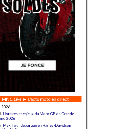
MNC
Live
► L'actu moto en direct
t 2026
4
Horaires et enjeux du Moto GP de Grande-
gne 2026
6
Max Toth débarque en Harley-Davidson