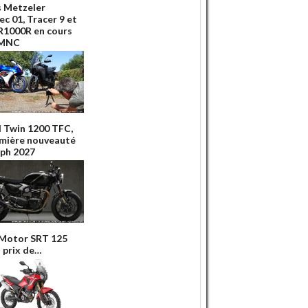
s Metzeler
ec 01, Tracer 9 et
1000R en cours
 MNC
 Twin 1200 TFC,
emière nouveauté
ph 2027
Motor SRT 125
 prix de…