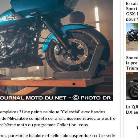
Essai
Sport
GSX-R
pour
Speed
la pr
Trium
La QJ
exemplaires ? Une peinture bleue "Celestial" avec bandes
DX au
me de Milwaukee complète ce rafraîchissement avec une autre
, troisième moto du programme Collection Icons.
cs, pare-brise bicolore et selle solo suspendue : cette série