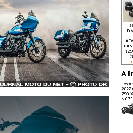
H
DA
AD
PAN
125
(
A li
Les n
2027 
750, 
NC75