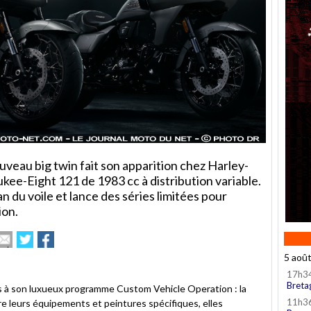
nouveau big twin fait son apparition chez Harley-
kee-Eight 121 de 1983 cc à distribution variable.
 du voile et lance des séries limitées pour
ion.
mprimer
Envoyer
Partager
Partager
cet
sur
sur
5 aoû
rticle
Twitter
Facebook
à
17h3
un
Breta
 à son luxueux programme Custom Vehicle Operation : la
ami
11h3
 leurs équipements et peintures spécifiques, elles