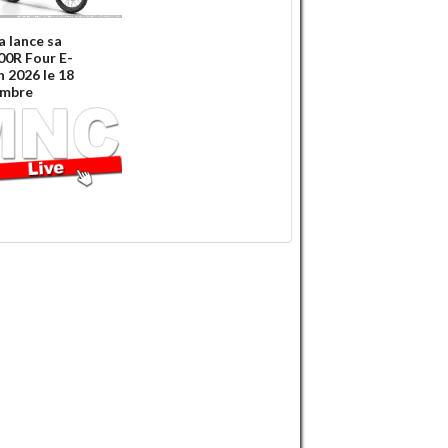
 lance sa
0R Four E-
h 2026 le 18
embre