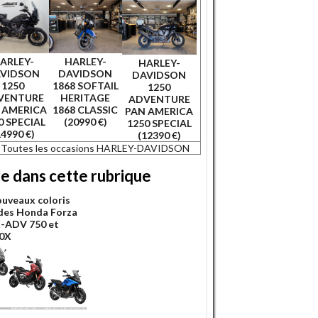
ARLEY-
HARLEY-
HARLEY-
VIDSON
DAVIDSON
DAVIDSON
1250
1868 SOFTAIL
1250
VENTURE
HERITAGE
ADVENTURE
 AMERICA
1868 CLASSIC
PAN AMERICA
0 SPECIAL
(20990 €)
1250 SPECIAL
14990 €)
(12390 €)
Toutes les occasions HARLEY-DAVIDSON
re dans cette rubrique
ouveaux coloris
des Honda Forza
X-ADV 750 et
0X