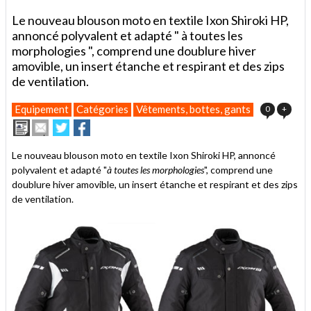
Le nouveau blouson moto en textile Ixon Shiroki HP,
annoncé polyvalent et adapté " à toutes les
morphologies ", comprend une doublure hiver
amovible, un insert étanche et respirant et des zips
de ventilation.
Equipement
Catégories
Vêtements, bottes, gants
0
+
Imprimer
Envoyer
Partager
Partager
cet
sur
sur
article
Twitter
Facebook
Le nouveau blouson moto en textile Ixon Shiroki HP, annoncé
à
polyvalent et adapté "
à toutes les morphologies
", comprend une
un
doublure hiver amovible, un insert étanche et respirant et des zips
ami
de ventilation.