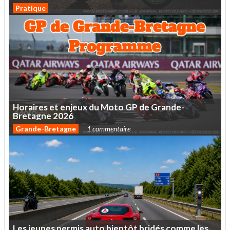
Pratique
Horaires
et
enjeux
du
Moto
GP
de
Grande-
Bretagne
2026
Grande-Bretagne
1 commentaire
Les
jeunes
permis
auto
bientôt
bridés
comme
les