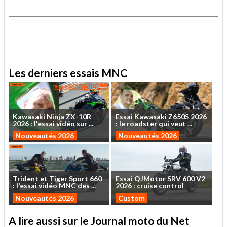
.
.
Les derniers essais MNC
Kawasaki
Ninja
ZX-10R
Essai
Kawasaki
Z650S
2026
2026
:
l'essai
vidéo
sur
...
:
le
roadster
qui
veut
...
Nouveautés 2026
Nouveautés 2026
Trident
et
Tiger
Sport
660
Essai
QJMotor
SRV
600
V2
:
l'essai
vidéo
MNC
des
...
2026
:
cruise
control
Nouveautés 2026
Custom
A lire aussi sur le Journal moto du Net