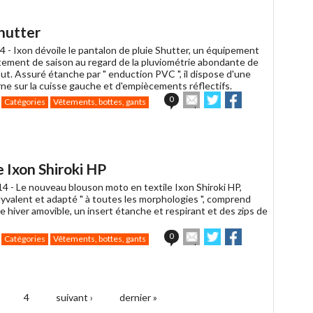
à
un
hutter
ami
4 -
Ixon dévoile le pantalon de pluie Shutter, un équipement
itement de saison au regard de la pluviométrie abondante de
ut. Assuré étanche par " enduction PVC ", il dispose d'une
ne sur la cuisse gauche et d'empiècements réflectifs.
Envoyer
Partager
Partager
0
Catégories
Vêtements, bottes, gants
cet
sur
sur
article
Twitter
Facebook
à
un
ami
 Ixon Shiroki HP
14 -
Le nouveau blouson moto en textile Ixon Shiroki HP,
yvalent et adapté " à toutes les morphologies ", comprend
 hiver amovible, un insert étanche et respirant et des zips de
Envoyer
Partager
Partager
0
Catégories
Vêtements, bottes, gants
cet
sur
sur
article
Twitter
Facebook
à
un
ami
4
suivant ›
dernier »