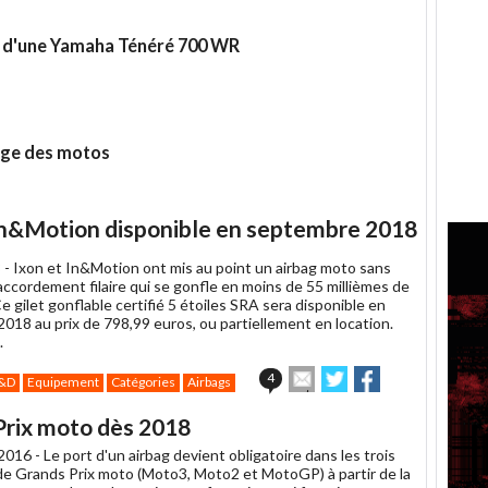
at d'une Yamaha Ténéré 700 WR
age des motos
t In&Motion disponible en septembre 2018
 -
Ixon et In&Motion ont mis au point un airbag moto sans
accordement filaire qui se gonfle en moins de 55 millièmes de
 gilet gonflable certifié 5 étoiles SRA sera disponible en
018 au prix de 798,99 euros, ou partiellement en location.
.
Envoyer
Partager
Partager
4
&D
Equipement
Catégories
Airbags
cet
sur
sur
article
Twitter
Facebook
Prix moto dès 2018
à
un
2016 -
Le port d'un airbag devient obligatoire dans les trois
ami
de Grands Prix moto (Moto3, Moto2 et MotoGP) à partir de la