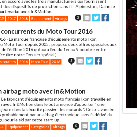
 en accord avec les trois manufacturiers qui fournissent
 des dispositifs de protection sans fil : Alpinestars, Dainese
 partenariat avec In&Motion.
Envoyer
Partager
Partager
3
GP
2017
2018
Equipement
Airbags
cet
sur
sur
article
Twitter
Facebook
es concurrents du Moto Tour 2016
à
un
2016 -
La marque française d'équipements moto Ixon,
ami
du Moto Tour depuis 2005 , propose deux offres spéciales aux
de l'édition 2016 qui aura lieu du 1er au 9 octobre entre
ce (lire notre Dossier spécial ).
Envoyer
Partager
Partager
3
s routiers
2016
Moto Tour
2016
cet
sur
sur
article
Twitter
Facebook
à
un
ami
un airbag moto avec In&Motion
-
Le fabricant d'équipements moto français Ixon travaille en
on avec In&Motion dans le but annoncé d'apporter " une
ajeure dans la sécurité passive des motards ". Cette avancée
 probablement par un airbag électronique sans fil dérivé du
u pour le ski par cette start-up…
Envoyer
Partager
Partager
0
&D
Equipement
Catégories
Airbags
cet
sur
sur
article
Twitter
Facebook