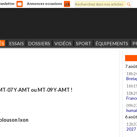
Rechercher
wsletter
Annonces occasions
Formulaire de recherche
ÉS
ESSAIS
DOSSIERS
VIDÉOS
SPORT
ÉQUIPEMENTS
P
7 aoû
18h2
Breta
16h1
ne MT‑07 Y‑AMT ou MT‑09 Y‑AMT !
10h2
Franc
09h2
humai
6 aoû
 blouson Ixon
12h3
2027