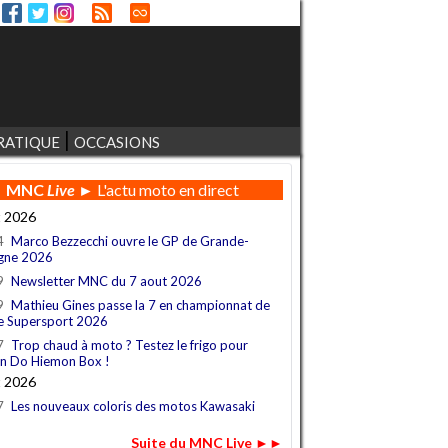
RATIQUE
OCCASIONS
MNC
Live
► L'actu moto en direct
t 2026
4
Marco Bezzecchi ouvre le GP de Grande-
gne 2026
9
Newsletter MNC du 7 aout 2026
9
Mathieu Gines passe la 7 en championnat de
e Supersport 2026
7
Trop chaud à moto ? Testez le frigo pour
n Do Hiemon Box !
t 2026
7
Les nouveaux coloris des motos Kawasaki
Suite du MNC Live ►►