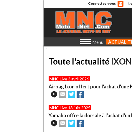
Connectez-vous
Ne
ACTUALIT
Menu
Toute l'actualité
IXON
MNC Live 3 avril 2026
Airbag Ixon offert pour l'achat d'u
Envoyer
Partager
Partager
0
cet
sur
sur
article
Twitter
Facebook
MNC Live 13 juin 2025
à
un
Yamaha offre la dorsale à l'achat d'un
ami
Envoyer
Partager
Partager
0
cet
sur
sur