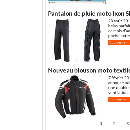
Pantalon de pluie moto Ixon S
28 août 201
hélas parfa
ce mois d'ao
poche exter
Equipement
Nouveau blouson moto textile
7 février 20
annoncé pol
une doublure
ventilation.
Equipement
1
2
3
Pages