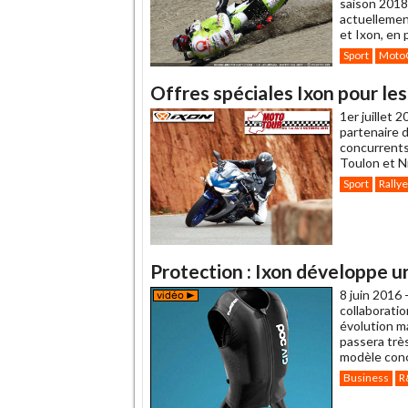
saison 2018,
actuellement
et Ixon, en
Sport
Moto
Offres spéciales Ixon pour l
1er juillet 
partenaire 
concurrents 
Toulon et Ni
Sport
Rallye
Protection : Ixon développe 
8 juin 2016 
collaborati
évolution m
passera très
modèle conç
Business
R