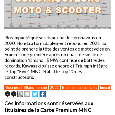
Plus impacté que ses rivaux par le coronavirus en
2020, Honda a formidablement rebondi en 2021, au
point de prendre la tête des ventes de motocycles en
France : une première après un quart de siècle de
domination Yamaha ! BMW continue de battre des
records, Kawasaki baisse encore et Triumph intègre
le Top "Five". MNC établit le Top 20 des
constructeurs.
Business
Bilans marché
2021
Bilan annuel complet
Immatric
Imprimer
Envoyer
Partager
Partager
1
+
cet
sur
sur
article
Twitter
Facebook
Ces informations sont réservées aux
à
titulaires de la Carte Premium MNC.
un
ami