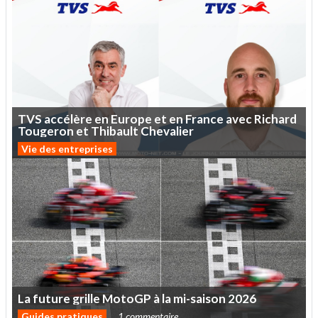
TVS
accélère
en
Europe
et
en
France
avec
Richard
Tougeron
et
Thibault
Chevalier
Vie des entreprises
La
future
grille
MotoGP
à
la
mi-saison
2026
Guides pratiques
1 commentaire