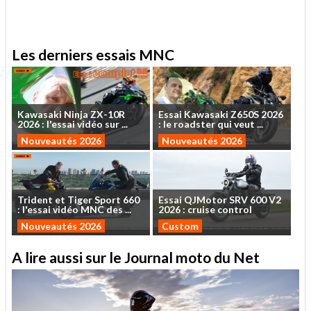
.
Les derniers essais MNC
Kawasaki
Ninja
ZX-10R
Essai
Kawasaki
Z650S
2026
2026
:
l'essai
vidéo
sur
...
:
le
roadster
qui
veut
...
Nouveautés 2026
Nouveautés 2026
Trident
et
Tiger
Sport
660
Essai
QJMotor
SRV
600
V2
:
l'essai
vidéo
MNC
des
...
2026
:
cruise
control
Nouveautés 2026
Custom
A lire aussi sur le Journal moto du Net