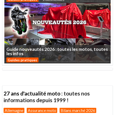
Guide
nouveautés
2026
:
toutes
les
motos,
toutes
les
infos
Guides pratiques
27 ans d'actualité moto :
toutes nos
informations depuis 1999 !
Allemagne
Assurance moto
Bilans marché 2026