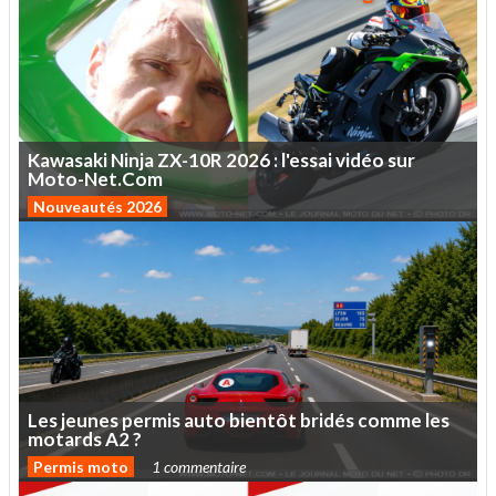
Kawasaki
Ninja
ZX-10R
2026
:
l'essai
vidéo
sur
Moto-Net.Com
Nouveautés 2026
Les
jeunes
permis
auto
bientôt
bridés
comme
les
motards
A2
?
Permis moto
1 commentaire