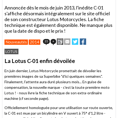
Annoncée dès le mois de juin 2013, l'inédite C-01
s'affiche désormais intégralement sur le site officiel
de son constructeur Lotus Motorcycles. La fiche
technique est également disponible. Ne manque plus
que la date de dispo et le prix !
Imprimer
Envoyer
Partager
Partager
35
+
Nouveautés
2014
cet
sur
sur
article
Twitter
Facebook
LOTUS
à
un
La Lotus C-01 enfin dévoilée
ami
En juin dernier, Lotus Motorcycle promettait de dévoiler les
premières images de sa Superbike "d'ici quelques semaines".
Finalement, l'attente aura duré plusieurs mois... En guise de
compensation, la nouvelle marque - c'est la toute première moto
Lotus ! - nous livre la fiche technique de son extra-ordinaire
machine (cf seconde page).
Officiellement homologuée pour une utilisation sur route ouverte,
la C-01 est mue par un bicylindre en V ouvert à 75° d'1,2 litre -