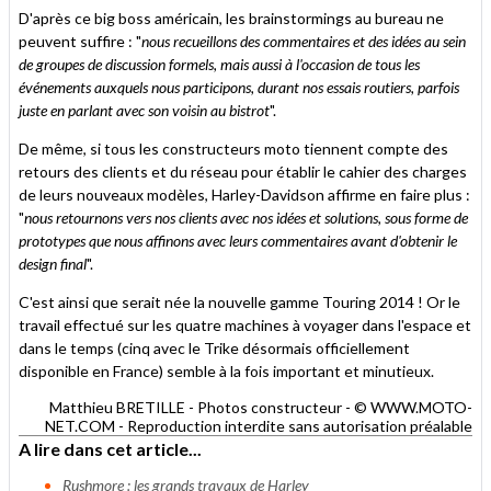
D'après ce big boss américain, les brainstormings au bureau ne
peuvent suffire : "
nous recueillons des commentaires et des idées au sein
de groupes de discussion formels, mais aussi à l'occasion de tous les
événements auxquels nous participons, durant nos essais routiers, parfois
juste en parlant avec son voisin au bistrot
".
De même, si tous les constructeurs moto tiennent compte des
retours des clients et du réseau pour établir le cahier des charges
de leurs nouveaux modèles, Harley-Davidson affirme en faire plus :
"
nous retournons vers nos clients avec nos idées et solutions, sous forme de
prototypes que nous affinons avec leurs commentaires avant d'obtenir le
design final
".
C'est ainsi que serait née la nouvelle gamme Touring 2014 ! Or le
travail effectué sur les quatre machines à voyager dans l'espace et
dans le temps (cinq avec le Trike désormais officiellement
disponible en France) semble à la fois important et minutieux.
Matthieu BRETILLE - Photos constructeur - © WWW.MOTO-
NET.COM - Reproduction interdite sans autorisation préalable
A lire dans cet article...
Rushmore : les grands travaux de Harley