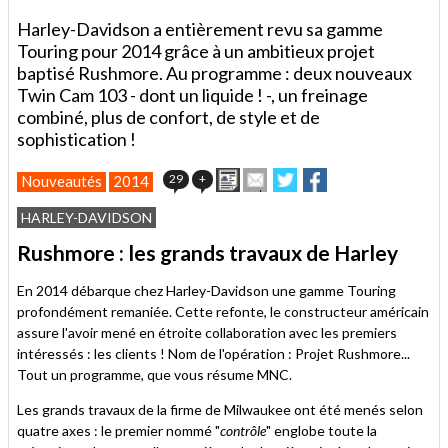
Harley-Davidson a entièrement revu sa gamme
Touring pour 2014 grâce à un ambitieux projet
baptisé Rushmore. Au programme : deux nouveaux
Twin Cam 103 - dont un liquide ! -, un freinage
combiné, plus de confort, de style et de
sophistication !
Imprimer
Envoyer
Partager
Partager
29
+
Nouveautés
2014
cet
sur
sur
article
Twitter
Facebook
HARLEY-DAVIDSON
à
un
Rushmore : les grands travaux de Harley
ami
En 2014 débarque chez Harley-Davidson une gamme Touring
profondément remaniée. Cette refonte, le constructeur américain
assure l'avoir mené en étroite collaboration avec les premiers
intéressés : les clients ! Nom de l'opération : Projet Rushmore...
Tout un programme, que vous résume MNC.
Les grands travaux de la firme de Milwaukee ont été menés selon
quatre axes : le premier nommé "
contrôle
" englobe toute la