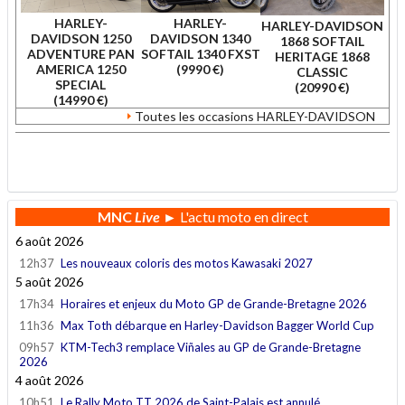
HARLEY-
HARLEY-
HARLEY-DAVIDSON
DAVIDSON 1250
DAVIDSON 1340
1868 SOFTAIL
ADVENTURE PAN
SOFTAIL 1340 FXST
HERITAGE 1868
AMERICA 1250
(9990 €)
CLASSIC
SPECIAL
(20990 €)
(14990 €)
Toutes les occasions HARLEY-DAVIDSON
.
MNC
Live
► L'actu moto en direct
6 août 2026
12h37
Les nouveaux coloris des motos Kawasaki 2027
5 août 2026
17h34
Horaires et enjeux du Moto GP de Grande-Bretagne 2026
11h36
Max Toth débarque en Harley-Davidson Bagger World Cup
09h57
KTM-Tech3 remplace Viñales au GP de Grande-Bretagne
2026
4 août 2026
10h51
Le Rally Moto TT 2026 de Saint-Palais est annulé