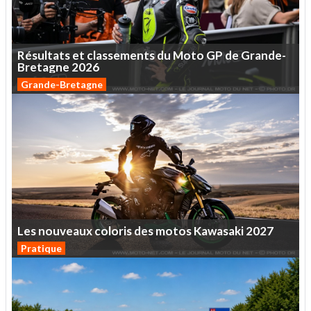
Résultats
et
classements
du
Moto
GP
de
Grande-
Bretagne
2026
Grande-Bretagne
Les
nouveaux
coloris
des
motos
Kawasaki
2027
Pratique