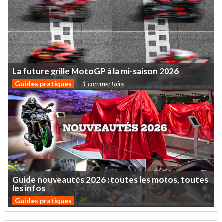
La
future
grille
MotoGP
à
la
mi-saison
2026
Guides pratiques
1 commentaire
Guide
nouveautés
2026
:
toutes
les
motos,
toutes
les
infos
Guides pratiques