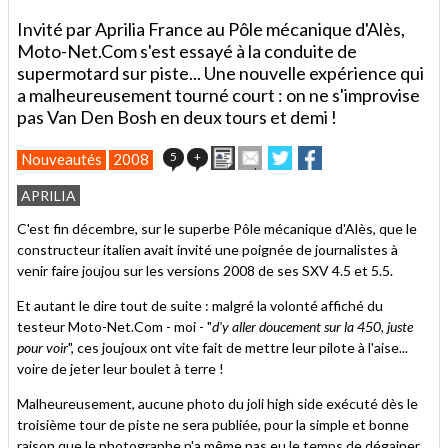
Invité par Aprilia France au Pôle mécanique d'Alès,
Moto-Net.Com s'est essayé à la conduite de
supermotard sur piste... Une nouvelle expérience qui
a malheureusement tourné court : on ne s'improvise
pas Van Den Bosh en deux tours et demi !
Imprimer
Envoyer
Partager
Partager
5
+
Nouveautés
2008
cet
sur
sur
article
Twitter
Facebook
APRILIA
à
un
C'est fin décembre, sur le superbe Pôle mécanique d'Alès, que le
ami
constructeur italien avait invité une poignée de journalistes à
venir faire joujou sur les versions 2008 de ses SXV 4.5 et 5.5.
Et autant le dire tout de suite : malgré la volonté affiché du
testeur Moto-Net.Com - moi - "
d'y aller doucement sur la 450, juste
pour voir
", ces joujoux ont vite fait de mettre leur pilote à l'aise...
voire de jeter leur boulet à terre !
Malheureusement, aucune photo du joli high side exécuté dès le
troisième tour de piste ne sera publiée, pour la simple et bonne
raison que le photographe n'a même pas eu le temps de dégainer