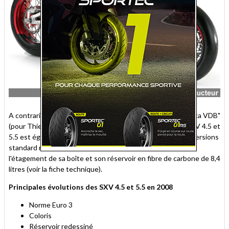
A contrario, pour les experts, notons qu'une version "Replica VDB"
(pour Thierry Van Den Bosch, star du Supermotard) des SXV 4.5 et
5.5 est également commercialisée. Elle se différencie des versions
standard notamment par ses jantes et ses pneus slicks,
l'étagement de sa boîte et son réservoir en fibre de carbone de 8,4
litres (voir la fiche technique).
Principales évolutions des SXV 4.5 et 5.5 en 2008
Norme Euro 3
Coloris
Réservoir redessiné