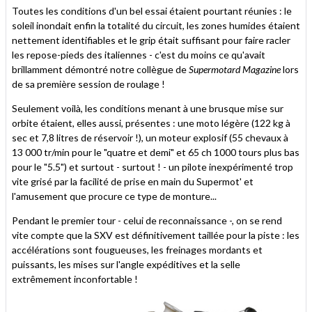
Toutes les conditions d'un bel essai étaient pourtant réunies : le
soleil inondait enfin la totalité du circuit, les zones humides étaient
nettement identifiables et le grip était suffisant pour faire racler
les repose-pieds des italiennes - c'est du moins ce qu'avait
brillamment démontré notre collègue de
Supermotard Magazine
lors
de sa première session de roulage !
Seulement voilà, les conditions menant à une brusque mise sur
orbite étaient, elles aussi, présentes : une moto légère (122 kg à
sec et 7,8 litres de réservoir !), un moteur explosif (55 chevaux à
13 000 tr/min pour le "quatre et demi" et 65 ch 1000 tours plus bas
pour le "5.5") et surtout - surtout ! - un pilote inexpérimenté trop
vite grisé par la facilité de prise en main du Supermot' et
l'amusement que procure ce type de monture...
Pendant le premier tour - celui de reconnaissance -, on se rend
vite compte que la SXV est définitivement taillée pour la piste : les
accélérations sont fougueuses, les freinages mordants et
puissants, les mises sur l'angle expéditives et la selle
extrêmement inconfortable !