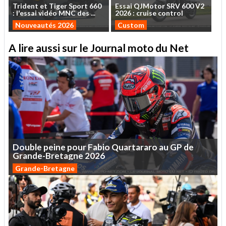
Trident
et
Tiger
Sport
660
Essai
QJMotor
SRV
600
V2
:
l'essai
vidéo
MNC
des
...
2026
:
cruise
control
Nouveautés 2026
Custom
A lire aussi sur le Journal moto du Net
Double
peine
pour
Fabio
Quartararo
au
GP
de
Grande-Bretagne
2026
Grande-Bretagne