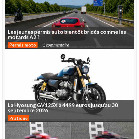
Les
jeunes
permis
auto
bientôt
bridés
comme
les
motards
A2
?
Permis moto
1 commentaire
La
Hyosung
GV125X
à
4499
euros
jusqu'au
30
septembre
2026
Pratique