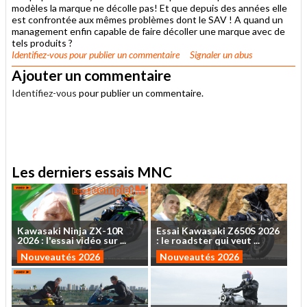
modèles la marque ne décolle pas! Et que depuis des années elle
est confrontée aux mêmes problèmes dont le SAV ! A quand un
management enfin capable de faire décoller une marque avec de
tels produits ?
Identifiez-vous
pour publier un commentaire
Signaler un abus
Ajouter un commentaire
Identifiez-vous
pour publier un commentaire.
.
Les derniers essais MNC
Kawasaki
Ninja
ZX-10R
Essai
Kawasaki
Z650S
2026
2026
:
l'essai
vidéo
sur
...
:
le
roadster
qui
veut
...
Nouveautés 2026
Nouveautés 2026