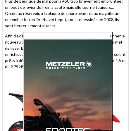
Plus de peur que de mal pour la 450 trop brièvement empruntée :
un bout de levier de frein a sauté mais elle tourne toujours...
Quant au réservoir, à la plaque de phare avant et au magnifique
ensemble feu arrière/bavette/pot, tous redessinés en 2008, ils
sont heureusement intacts.
Afin d'éviter ce genre d'incident, les novices pourront actionner le
nouveau bouton situé sur la partie gauche du guidon, qui permet
de lisser la courbe de puissance du bicylindre via un
enrichissement de la carburation. A condition bien sûr qu'ils soient
prêts à débourser la coquette somme de 9 499€ pour la SXV 4.5 et
de 9 799€ pour la 5.5...