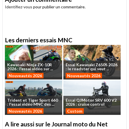
Identifiez-vous
pour publier un commentaire.
.
Les derniers essais MNC
Kawasaki
Ninja
ZX-10R
Essai
Kawasaki
Z650S
2026
2026
:
l'essai
vidéo
sur
...
:
le
roadster
qui
veut
...
Nouveautés 2026
Nouveautés 2026
Trident
et
Tiger
Sport
660
Essai
QJMotor
SRV
600
V2
:
l'essai
vidéo
MNC
des
...
2026
:
cruise
control
Nouveautés 2026
Custom
A lire aussi sur le Journal moto du Net