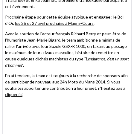
Thailande) et Erika Jeannot, la première transexuelle participant à
cet événement.
Prochaine étape pour cette équipe atypique et engagée : le Bol
d'Or,
les 26 et 27 avril prochains à Magny-Cours
.
Avec le soutien de l'acteur français Richard Berry et peut-être de
l'humoriste Jean-Marie Bigard, le team ambitionne a minima de
rallier l'arrivée avec leur Suzuki GSX-R 1000, en taxant au passage
le maximum de leurs rivaux masculins, histoire de remettre en
cause quelques clichés machistes du type "
L'endurance, c'est un sport
d'hommes
".
En attendant, la team est toujours à la recherche de sponsors afin
de participer de nouveau aux 24h Moto du Mans 2014. Si vous
souhaitez apporter une contribution à leur projet, n’hésitez pas à
cliquer ici
.