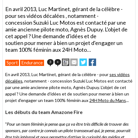
En avril 2013, Luc Martinet, gérant de la célèbre -
pour ses vidéos décalées , notamment -
concession Suzuki Luc Motos est contacté par une
amie ancienne pilote moto, Agnès Dupuy. L'objet de
cet appel ? Une demande d'idées et de
soutien pour mener à bien un projet d'engager un
team 100% féminin aux 24H Moto…
Imprimer
Envoyer
Partager
Partager
3
+
Sport
Endurance
cet
sur
sur
article
Twitter
Facebook
En avril 2013, Luc Martinet, gérant de la célèbre - pour
ses vidéos
à
décalées
, notamment - concession Suzuki Luc Motos est contacté
un
par une amie ancienne pilote moto, Agnès Dupuy. L'objet de cet
ami
appel ? Une demande d'idées et de soutien pour mener à bien un
projet d'engager un team 100% féminin aux
24H Moto du Mans
...
Les débuts du team Amazone Fire
"
Pour un team féminin je pense que ça va être très difficile de trouver des
sponsors, par contre je connais un pilote transsexuel qui, je pense, pourrait
être très intéressé et nous permettre d'attiser la curiosité des médias et