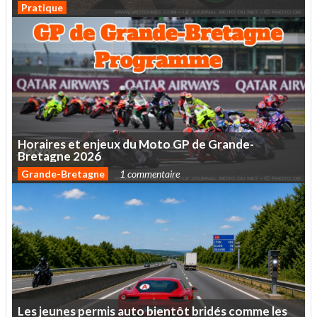
Pratique
Horaires
et
enjeux
du
Moto
GP
de
Grande-
Bretagne
2026
Grande-Bretagne
1 commentaire
Les
jeunes
permis
auto
bientôt
bridés
comme
les