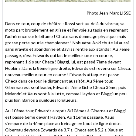
Photo Jean-Marc LISSE
Dans ce tour, coup de théâtre : Rossi sort au-delà du vibreur, sa
moto part brutalement en glisse et l’envoie au tapis en reprenant
l’adhérence sur le bitume ! Chute sans dommage physique, mais
grosse perte pour le championnat ! Nobuatsu Aoki chute lui aussi
sans gravité et abandonne et Bayliss rentre aux stands ! Au 7ème
passage, c’est Edwards qui fait le meilleur tour en course,
reprenant 1.6 s sur Checa ! Biaggi, lui, est passé 7ème devant
Hopkins. Dans la 8ème ligne droite, Edwards est revenu sur Checa,
nouveau meilleur tour en course ! Edwards attaque et passe
Checa dans ce tour, le distançant aussitôt. Au 9ème tour,
Gibernau est seul leader, Edwards 2ème lâche Checa 3ème, puis
Melandri et Xaus sont à la lutte, comme Hayden et Biaggi un peu
plus loin, Barros à quelques longueurs.
Au 10ème tour, Edwards a repris 3/10èmes à Gibernau et Biaggi
est passé 6ème devant Hayden. Au 11ème passage, Xaus
s’empare de la 4ème place au freinage en bout de ligne droite.
Gibernau devance Edwards de 3.7 s, Checa est à 5.2 s, Xaus et