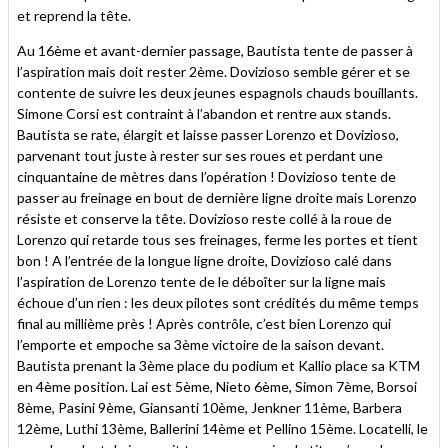
et reprend la tête.
Au 16ème et avant-dernier passage, Bautista tente de passer à
l’aspiration mais doit rester 2ème. Dovizioso semble gérer et se
contente de suivre les deux jeunes espagnols chauds bouillants.
Simone Corsi est contraint à l’abandon et rentre aux stands.
Bautista se rate, élargit et laisse passer Lorenzo et Dovizioso,
parvenant tout juste à rester sur ses roues et perdant une
cinquantaine de mètres dans l’opération ! Dovizioso tente de
passer au freinage en bout de dernière ligne droite mais Lorenzo
résiste et conserve la tête. Dovizioso reste collé à la roue de
Lorenzo qui retarde tous ses freinages, ferme les portes et tient
bon ! A l’entrée de la longue ligne droite, Dovizioso calé dans
l’aspiration de Lorenzo tente de le déboîter sur la ligne mais
échoue d’un rien : les deux pilotes sont crédités du même temps
final au millième près ! Après contrôle, c’est bien Lorenzo qui
l’emporte et empoche sa 3ème victoire de la saison devant.
Bautista prenant la 3ème place du podium et Kallio place sa KTM
en 4ème position. Lai est 5ème, Nieto 6ème, Simon 7ème, Borsoi
8ème, Pasini 9ème, Giansanti 10ème, Jenkner 11ème, Barbera
12ème, Luthi 13ème, Ballerini 14ème et Pellino 15ème. Locatelli, le