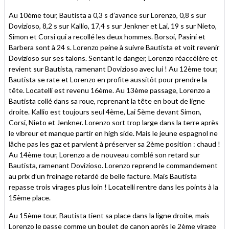
Au 10ème tour, Bautista a 0,3 s d’avance sur Lorenzo, 0,8 s sur
Dovizioso, 8,2 s sur Kallio, 17,4 s sur Jenkner et Lai, 19 s sur Nieto,
Simon et Corsi qui a recollé les deux hommes. Borsoi, Pasini et
Barbera sont à 24 s. Lorenzo peine à suivre Bautista et voit revenir
Dovizioso sur ses talons. Sentant le danger, Lorenzo réaccélère et
revient sur Bautista, ramenant Dovizioso avec lui ! Au 12ème tour,
Bautista se rate et Lorenzo en profite aussitôt pour prendre la
tête. Locatelli est revenu 16ème. Au 13ème passage, Lorenzo a
Bautista collé dans sa roue, reprenant la tête en bout de ligne
droite. Kallio est toujours seul 4ème, Lai 5ème devant Simon,
Corsi, Nieto et Jenkner. Lorenzo sort trop large dans la terre après
le vibreur et manque partir en high side. Mais le jeune espagnol ne
lâche pas les gaz et parvient à préserver sa 2ème position : chaud !
Au 14ème tour, Lorenzo a de nouveau comblé son retard sur
Bautista, ramenant Dovizioso. Lorenzo reprend le commandement
au prix d’un freinage retardé de belle facture. Mais Bautista
repasse trois virages plus loin ! Locatelli rentre dans les points à la
15ème place.
Au 15ème tour, Bautista tient sa place dans la ligne droite, mais
Lorenzo le passe comme un boulet de canon après le 2ème virage