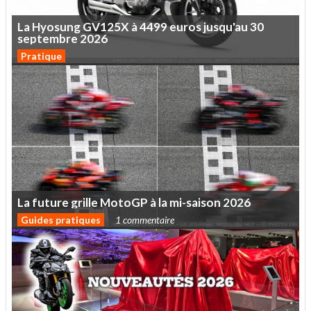
La
Hyosung
GV125X
à
4499
euros
jusqu'au
30
septembre
2026
Pratique
La
future
grille
MotoGP
à
la
mi-saison
2026
Guides pratiques
1 commentaire