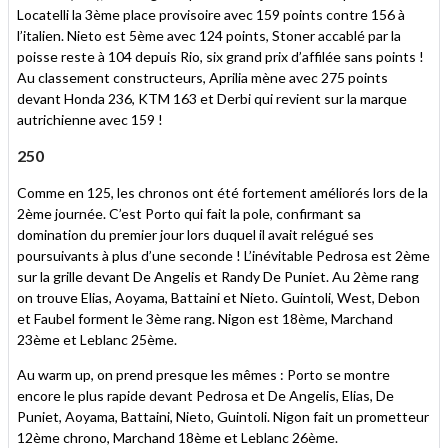
Locatelli la 3ème place provisoire avec 159 points contre 156 à
l’italien. Nieto est 5ème avec 124 points, Stoner accablé par la
poisse reste à 104 depuis Rio, six grand prix d’affilée sans points !
Au classement constructeurs, Aprilia mène avec 275 points
devant Honda 236, KTM 163 et Derbi qui revient sur la marque
autrichienne avec 159 !
250
Comme en 125, les chronos ont été fortement améliorés lors de la
2ème journée. C’est Porto qui fait la pole, confirmant sa
domination du premier jour lors duquel il avait relégué ses
poursuivants à plus d’une seconde ! L’inévitable Pedrosa est 2ème
sur la grille devant De Angelis et Randy De Puniet. Au 2ème rang
on trouve Elias, Aoyama, Battaini et Nieto. Guintoli, West, Debon
et Faubel forment le 3ème rang. Nigon est 18ème, Marchand
23ème et Leblanc 25ème.
Au warm up, on prend presque les mêmes : Porto se montre
encore le plus rapide devant Pedrosa et De Angelis, Elias, De
Puniet, Aoyama, Battaini, Nieto, Guintoli. Nigon fait un prometteur
12ème chrono, Marchand 18ème et Leblanc 26ème.