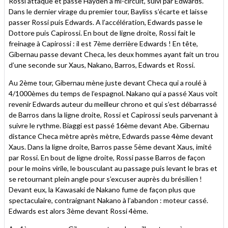
Rossi attaque et passe Hayden à mi-circuit, suivi par Edwards.
Dans le dernier virage du premier tour, Bayliss s’écarte et laisse
passer Rossi puis Edwards. A l’accélération, Edwards passe le
Dottore puis Capirossi. En bout de ligne droite, Rossi fait le
freinage à Capirossi : il est 7ème derrière Edwards ! En tête,
Gibernau passe devant Checa, les deux hommes ayant fait un trou
d’une seconde sur Xaus, Nakano, Barros, Edwards et Rossi.
Au 2ème tour, Gibernau mène juste devant Checa qui a roulé à
4/1000èmes du temps de l’espagnol. Nakano qui a passé Xaus voit
revenir Edwards auteur du meilleur chrono et qui s’est débarrassé
de Barros dans la ligne droite, Rossi et Capirossi seuls parvenant à
suivre le rythme. Biaggi est passé 16ème devant Abe. Gibernau
distance Checa mètre après mètre, Edwards passe 4ème devant
Xaus. Dans la ligne droite, Barros passe 5ème devant Xaus, imité
par Rossi. En bout de ligne droite, Rossi passe Barros de façon
pour le moins virile, le bousculant au passage puis levant le bras et
se retournant plein angle pour s’excuser auprès du brésilien !
Devant eux, la Kawasaki de Nakano fume de façon plus que
spectaculaire, contraignant Nakano à l’abandon : moteur cassé.
Edwards est alors 3ème devant Rossi 4ème.