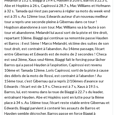
Melandri à 15.2 s, Biaggi à 19.4 s, Hayden à 20.6 s, Barros à 22.3 s,
Abe et Hopkins à 26 s, Capirossi à 28.7 s, Mac Williams et Hofmann
à 32 s. Tamada qui n’est pas parvenu à régler sa moto du week-end
est à 35 s. Au 12ème tour, Edwards auteur d’un nouveau meilleur
tour a repris une seconde pleine à Gibernau dans ce tour !
Hogdson abandonne à son tour. Mac Williams va à la faute à son
tour et abandonne. Melandri lui aussi sort de la piste et tire droit,
repartant 10ème. Biaggi qui continue sa remontée passe Hayden
et Barros : il est 5ème ! Marco Melandri, victime des suites de son
tout droit, est contraint à l’abandon. Au 14ème passage, l’écart
entre Gibernau et Edwards est de moins de 2 secondes ! Checa
est seul 3ème, Xaus seul 4ème, Biaggi fait le forcing pour lâcher
Barros qui a passé Hayden à l’aspiration, Capirossi est revenu
10ème et Tamada 12ème. Loris Capirossi, sorti de la piste à cause
des débris de la moto de Rossi, est contraint à l’abandon ! Au
15ème tour, c’est Gibernau qui a repris 2/10èmes d’avance sur
Edwards : l’écart est de 1.9 s. Checa est à 7 s, Xaus à 19.5 s.
Barros, lui, est revenu dans la roue de Biaggi à 22.7 s du leader,
entraînant Hayden. Abe et Hopkins sont en lutte pour la 8ème
place à 34 s. Au 16ème tour, l’écart reste stable entre Gibernau et
Edwards. Biaggi parvient à contenir les assauts de Barros et
Hayden semble décrocher. Barros passe en force Biaggi à