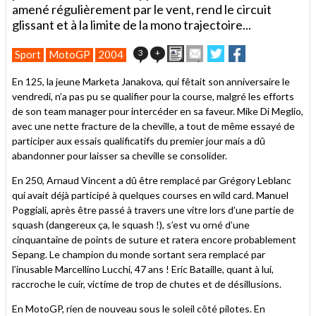
amené régulièrement par le vent, rend le circuit
glissant et à la limite de la mono trajectoire...
Imprimer
Envoyer
Partager
Partager
3
+
Sport
MotoGP
2004
cet
sur
sur
article
Twitter
Facebook
En 125, la jeune Marketa Janakova, qui fêtait son anniversaire le
à
vendredi, n’a pas pu se qualifier pour la course, malgré les efforts
un
de son team manager pour intercéder en sa faveur. Mike Di Meglio,
ami
avec une nette fracture de la cheville, a tout de même essayé de
participer aux essais qualificatifs du premier jour mais a dû
abandonner pour laisser sa cheville se consolider.
En 250, Arnaud Vincent a dû être remplacé par Grégory Leblanc
qui avait déjà participé à quelques courses en wild card. Manuel
Poggiali, après être passé à travers une vitre lors d’une partie de
squash (dangereux ça, le squash !), s’est vu orné d’une
cinquantaine de points de suture et ratera encore probablement
Sepang. Le champion du monde sortant sera remplacé par
l’inusable Marcellino Lucchi, 47 ans ! Eric Bataille, quant à lui,
raccroche le cuir, victime de trop de chutes et de désillusions.
En MotoGP, rien de nouveau sous le soleil côté pilotes. En