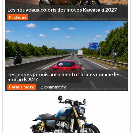
Les
nouveaux
coloris
des
motos
Kawasaki
2027
Pratique
Les
jeunes
permis
auto
bientôt
bridés
comme
les
motards
A2
?
Permis moto
1 commentaire