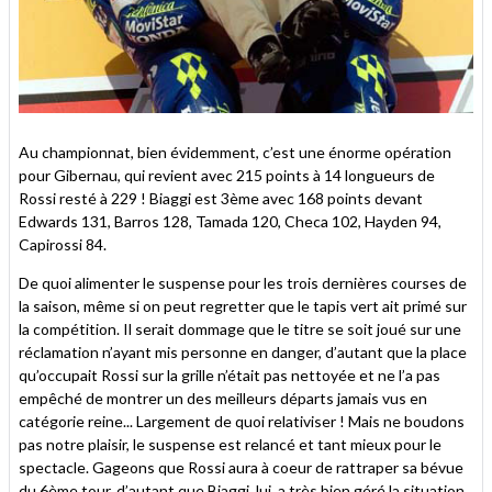
Au championnat, bien évidemment, c’est une énorme opération
pour Gibernau, qui revient avec 215 points à 14 longueurs de
Rossi resté à 229 ! Biaggi est 3ème avec 168 points devant
Edwards 131, Barros 128, Tamada 120, Checa 102, Hayden 94,
Capirossi 84.
De quoi alimenter le suspense pour les trois dernières courses de
la saison, même si on peut regretter que le tapis vert ait primé sur
la compétition. Il serait dommage que le titre se soit joué sur une
réclamation n’ayant mis personne en danger, d’autant que la place
qu’occupait Rossi sur la grille n’était pas nettoyée et ne l’a pas
empêché de montrer un des meilleurs départs jamais vus en
catégorie reine... Largement de quoi relativiser ! Mais ne boudons
pas notre plaisir, le suspense est relancé et tant mieux pour le
spectacle. Gageons que Rossi aura à coeur de rattraper sa bévue
du 6ème tour, d’autant que Biaggi, lui, a très bien géré la situation