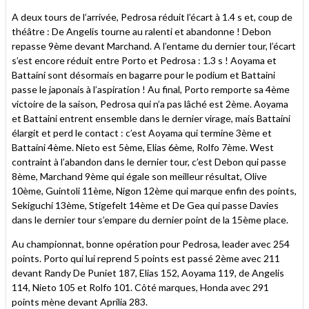
A deux tours de l’arrivée, Pedrosa réduit l’écart à 1.4 s et, coup de
théâtre : De Angelis tourne au ralenti et abandonne ! Debon
repasse 9ème devant Marchand. A l’entame du dernier tour, l’écart
s’est encore réduit entre Porto et Pedrosa : 1.3 s ! Aoyama et
Battaini sont désormais en bagarre pour le podium et Battaini
passe le japonais à l’aspiration ! Au final, Porto remporte sa 4ème
victoire de la saison, Pedrosa qui n’a pas lâché est 2ème. Aoyama
et Battaini entrent ensemble dans le dernier virage, mais Battaini
élargit et perd le contact : c’est Aoyama qui termine 3ème et
Battaini 4ème. Nieto est 5ème, Elias 6ème, Rolfo 7ème. West
contraint à l’abandon dans le dernier tour, c’est Debon qui passe
8ème, Marchand 9ème qui égale son meilleur résultat, Olive
10ème, Guintoli 11ème, Nigon 12ème qui marque enfin des points,
Sekiguchi 13ème, Stigefelt 14ème et De Gea qui passe Davies
dans le dernier tour s’empare du dernier point de la 15ème place.
Au championnat, bonne opération pour Pedrosa, leader avec 254
points. Porto qui lui reprend 5 points est passé 2ème avec 211
devant Randy De Puniet 187, Elias 152, Aoyama 119, de Angelis
114, Nieto 105 et Rolfo 101. Côté marques, Honda avec 291
points mène devant Aprilia 283.