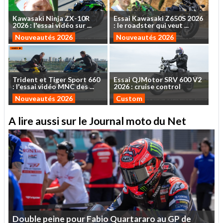
Kawasaki
Ninja
ZX-10R
Essai
Kawasaki
Z650S
2026
2026
:
l'essai
vidéo
sur
...
:
le
roadster
qui
veut
...
Nouveautés 2026
Nouveautés 2026
Trident
et
Tiger
Sport
660
Essai
QJMotor
SRV
600
V2
:
l'essai
vidéo
MNC
des
...
2026
:
cruise
control
Nouveautés 2026
Custom
A lire aussi sur le Journal moto du Net
Double
peine
pour
Fabio
Quartararo
au
GP
de