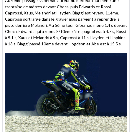
Au 4ème passage, Gibernau auteur du meilleur tour mène une
trentaine de mètres devant Checa, puis Edwards et Rossi,
Capirossi, Xaus, Melandri et Hayden. Biaggi est revenu 11ème.
Capirossi sort large dans le gravier mais parvient à reprendre la
piste derrière Melandri. Au 5ème tour, Gibernau mène 1.4 s devant
Checa, Edwards qui a repris 8/10ème à l’espagnol est à 4.7 s, Rossi
à 5.1 s, Xaus et Melandri à 9 s, Capirossi à 11 s, Hayden et Hopkins
à 13 s, Biaggi passé 10ème devant Hogdson et Abe est à 15.5 s.