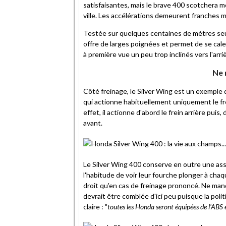
satisfaisantes, mais le brave 400 scotchera moi
ville. Les accélérations demeurent franches 
Testée sur quelques centaines de mètres seule
offre de larges poignées et permet de se cal
à première vue un peu trop inclinés vers l'arri
Ne 
Côté freinage, le Silver Wing est un exemple d
qui actionne habituellement uniquement le frein
effet, il actionne d'abord le frein arrière puis
avant.
Le Silver Wing 400 conserve en outre une assi
l'habitude de voir leur fourche plonger à chaqu
droit qu'en cas de freinage prononcé. Ne manqu
devrait être comblée d'ici peu puisque la pol
claire : "
toutes les Honda seront équipées de l'ABS