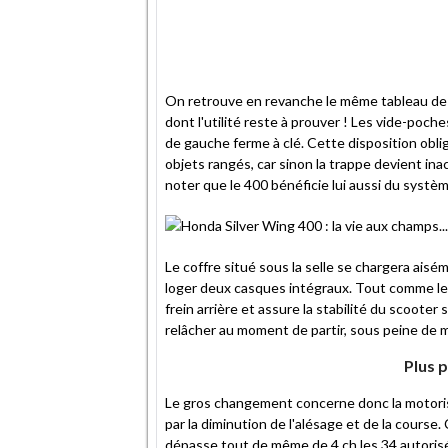
On retrouve en revanche le même tableau de 
dont l'utilité reste à prouver ! Les vide-poch
de gauche ferme à clé. Cette disposition oblige
objets rangés, car sinon la trappe devient ina
noter que le 400 bénéficie lui aussi du syst
Le coffre situé sous la selle se chargera aisé
loger deux casques intégraux. Tout comme le 6
frein arrière et assure la stabilité du scooter
relâcher au moment de partir, sous peine de 
Plus p
Le gros changement concerne donc la motorisa
par la diminution de l'alésage et de la course.
dépasse tout de même de 4 ch les 34 autoris