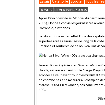
Essais
Catégorie
Scooter
Tous les Tes
HONDA
SILVER WING 400 FJS
Après l'avoir dévoilé au Mondial du deux-roue
2005
), Honda a convié les journalistes à veni
l'Acropole, à Athènes.
La cité antique est en effet l'une des capital
superbes routes sinueuses le long de la côte. 
urbaines et routières de ce nouveau maxiscoo
Junsei Hibiya, ingénieur en "
bruit et vibration
" 
Honda, est aussi et surtout le "Large Projec
scooter se veut avant tout "
confortable et luxu
ne cherche pas à se mesurer au champion des 
Marché 2005
). En revanche, ces concurrents
400...
Silv