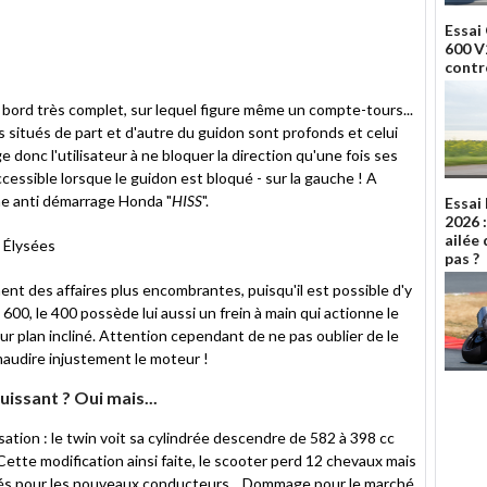
Essai
600 V2
contr
bord très complet, sur lequel figure même un compte-tours...
es situés de part et d'autre du guidon sont profonds et celui
 donc l'utilisateur à ne bloquer la direction qu'une fois ses
ccessible lorsque le guidon est bloqué - sur la gauche ! A
ème anti démarrage Honda "
HISS
".
Essai
2026 
ailée 
pas ?
ment des affaires plus encombrantes, puisqu'il est possible d'y
00, le 400 possède lui aussi un frein à main qui actionne le
 sur plan incliné. Attention cependant de ne pas oublier de le
maudire injustement le moteur !
uissant ? Oui mais...
tion : le twin voit sa cylindrée descendre de 582 à 398 cc
 Cette modification ainsi faite, le scooter perd 12 chevaux mais
és pour les nouveaux conducteurs... Dommage pour le marché