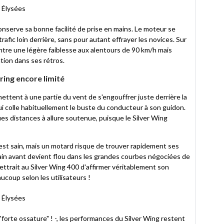
conserve sa bonne facilité de prise en mains. Le moteur se
afic loin derrière, sans pour autant effrayer les novices. Sur
ntre une légère faiblesse aux alentours de 90 km/h mais
ation dans ses rétros.
ring encore limité
mettent à une partie du vent de s'engouffrer juste derrière la
 qui colle habituellement le buste du conducteur à son guidon.
ues distances à allure soutenue, puisque le Silver Wing
st sain, mais un motard risque de trouver rapidement ses
train avant devient flou dans les grandes courbes négociées de
ettrait au Silver Wing 400 d'affirmer véritablement son
eaucoup selon les utilisateurs !
forte ossature" ! -, les performances du Silver Wing restent