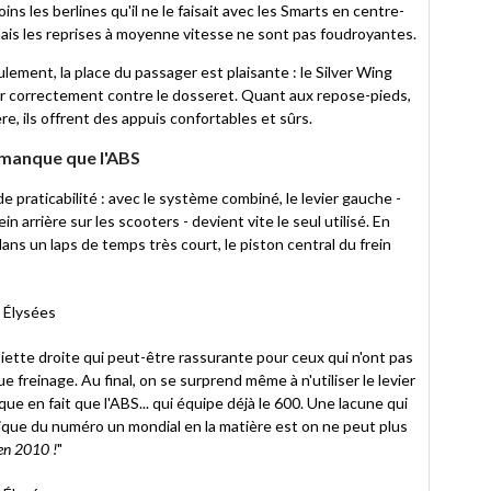
ns les berlines qu'il ne le faisait avec les Smarts en centre-
mais les reprises à moyenne vitesse ne sont pas foudroyantes.
ment, la place du passager est plaisante : le Silver Wing
er correctement contre le dosseret. Quant aux repose-pieds,
ère, ils offrent des appuis confortables et sûrs.
manque que l'ABS
e praticabilité : avec le système combiné, le levier gauche -
 arrière sur les scooters - devient vite le seul utilisé. En
, dans un laps de temps très court, le piston central du frein
ette droite qui peut-être rassurante pour ceux qui n'ont pas
e freinage. Au final, on se surprend même à n'utiliser le levier
e en fait que l'ABS... qui équipe déjà le 600. Une lacune qui
itique du numéro un mondial en la matière est on ne peut plus
 en 2010 !
"