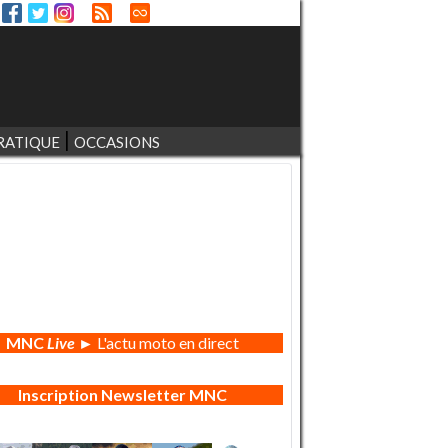
RATIQUE
OCCASIONS
MNC
Live
► L'actu moto en direct
Inscription Newsletter MNC