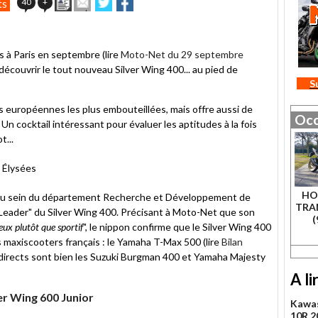
Imprimer
Envoyer
Partager
Partager
40
+
ts
cet
sur
sur
article
Twitter
Facebook
à
un
s à Paris en septembre (lire
Moto-Net du 29 septembre
ami
r découvrir le tout nouveau Silver Wing 400... au pied de
S
es européennes les plus embouteillées, mais offre aussi de
Occ
Un cocktail intéressant pour évaluer les aptitudes à la fois
t...
HO
au sein du département Recherche et Développement de
TRA
t Leader" du Silver Wing 400. Précisant à Moto-Net que son
(
eux plutôt que sportif
", le nippon confirme que le Silver Wing 400
maxiscooters français : le Yamaha T-Max 500 (lire
Bilan
 directs sont bien les Suzuki Burgman 400 et Yamaha Majesty
A li
er Wing 600 Junior
Kawas
10R 20