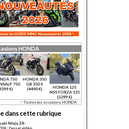
uivez le GUIDE MNC Nouveautés 2026 !
asions
HONDA
NDA 750
HONDA 350
NSALP 750
GB 350 S
HONDA 125
9399 €)
(4490 €)
NSS FORZA 125
(5299 €)
Toutes les occasions HONDA
re dans cette rubrique
aki Ninja ZX-
26 : l'essai vidéo