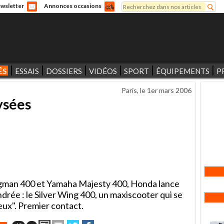
Rechercher
wsletter
Annonces occasions
Formulaire de recherche
ÉS
ESSAIS
DOSSIERS
VIDÉOS
SPORT
ÉQUIPEMENTS
P
Paris, le
1er mars 2006
lysées
rgman 400 et Yamaha Majesty 400, Honda lance
rée : le Silver Wing 400, un maxiscooter qui se
eux". Premier contact.