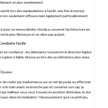
cilement et plus sereinement.
ssentir lors des manipulations à l'arrêt, une fois le moteur
re non seulement efficace mais également particulièrement
é pour un monocylindre, Honda a conservé l'architecture en
orité plus flatteuse et ne vibre pas autant.
Conduite facile
et en confiance : les débutants trouveront la direction légère
e à gérer à faible vitesse ou lors des accélérations plus vives,
er de rouler par inadvertance sur un nid de poule ou effectuer
 si le train avant ne bronche pas et conserve son cap, la
si par malheur vous vous trouvez en position détendue, le dos
 coups dans les lombaires ! Heureusement qu'à ce petit jeu,