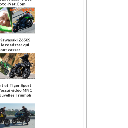
Moto-Net.Com
 Kawasaki Z650S
 le roadster qui
tout casser
nt et Tiger Sport
 l'essai vidéo MNC
ouvelles Triumph