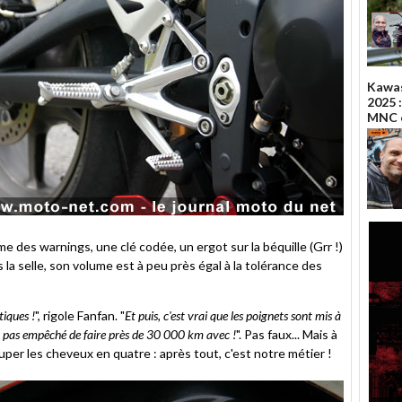
Kawas
2025 :
MNC e
e des warnings, une clé codée, un ergot sur la béquille (Grr !)
la selle, son volume est à peu près égal à la tolérance des
tiques !
", rigole Fanfan. "
Et puis, c'est vrai que les poignets sont mis à
m'a pas empêché de faire près de 30 000 km avec !
". Pas faux... Mais à
r les cheveux en quatre : après tout, c'est notre métier !