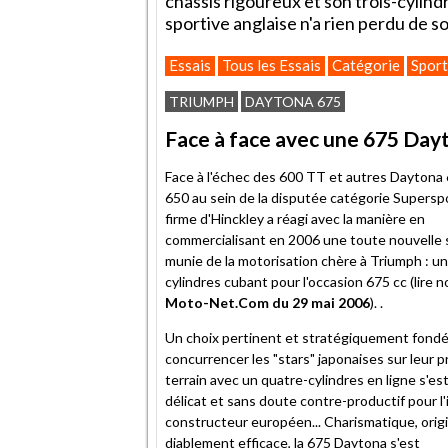
châssis rigoureux et son trois-cylin
sportive anglaise n'a rien perdu de so
Essais
Tous les Essais
Catégorie
Sport
TRIUMPH
DAYTONA 675
Face à face avec une 675 Dayto
Face à l'échec des 600 TT et autres Daytona
650 au sein de la disputée catégorie Superspo
firme d'Hinckley a réagi avec la manière en
commercialisant en 2006 une toute nouvelle 
munie de la motorisation chère à Triumph : un
cylindres cubant pour l'occasion 675 cc (lire 
Moto-Net.Com du 29 mai 2006
). .
Un choix pertinent et stratégiquement fondé
concurrencer les "stars" japonaises sur leur 
terrain avec un quatre-cylindres en ligne s'es
délicat et sans doute contre-productif pour l
constructeur européen... Charismatique, origi
diablement efficace, la 675 Daytona s'est