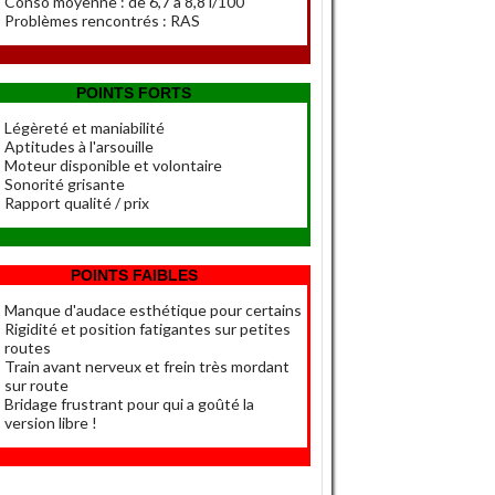
Conso moyenne : de 6,7 à 8,8 l/100
Problèmes rencontrés : RAS
POINTS FORTS
Légèreté et maniabilité
Aptitudes à l'arsouille
Moteur disponible et volontaire
Sonorité grisante
Rapport qualité / prix
POINTS FAIBLES
Manque d'audace esthétique pour certains
Rigidité et position fatigantes sur petites
routes
Train avant nerveux et frein très mordant
sur route
Bridage frustrant pour qui a goûté la
version libre !