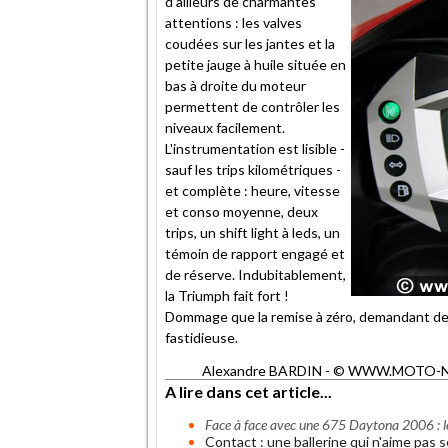
d'ailleurs de charmantes
attentions : les valves
coudées sur les jantes et la
petite jauge à huile située en
bas à droite du moteur
permettent de contrôler les
niveaux facilement.
L'instrumentation est lisible -
sauf les trips kilométriques -
et complète : heure, vitesse
et conso moyenne, deux
trips, un shift light à leds, un
témoin de rapport engagé et
de réserve. Indubitablement,
la Triumph fait fort !
Dommage que la remise à zéro, demandant de 
fastidieuse.
Alexandre BARDIN - © WWW.MOTO-NET.C
A lire dans cet article...
Face à face avec une 675 Daytona 2006 : le 
Contact : une ballerine qui n'aime pas s