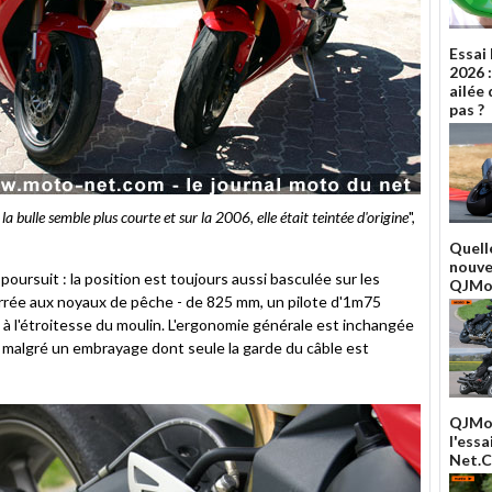
Essai
2026 
ailée 
pas ?
 la bulle semble plus courte et sur la 2006, elle était teintée d'origine
",
Quelle
nouve
poursuit : la position est toujours aussi basculée sur les
QJMot
urrée aux noyaux de pêche - de 825 mm, un pilote d'1m75
 à l'étroitesse du moulin. L'ergonomie générale est inchangée
 malgré un embrayage dont seule la garde du câble est
QJMo
l'ess
Net.