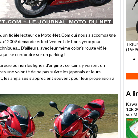
e, un fidèle lecteur de Moto-Net.Com qui nous a accompagné
Dayto' 2009 demande effectivement de bons yeux pour
TRIU
niques... D'ailleurs, avec leur même coloris rouge vif, le
(1559
esque se confondre sur un parking !
récie ou non les lignes d'origine : certains y verront un
es une volonté de ne pas suivre les japonais et leurs
, les anglaises s'apprécient souvent pour leur propension à
A li
Kawas
10R 20
sur 