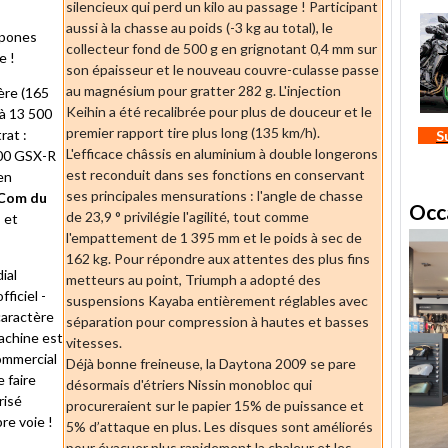
silencieux qui perd un kilo au passage ! Participant
aussi à la chasse au poids (-3 kg au total), le
ppones
collecteur fond de 500 g en grignotant 0,4 mm sur
e !
son épaisseur et le nouveau couvre-culasse passe
au magnésium pour gratter 282 g. L'injection
ère (165
Keihin a été recalibrée pour plus de douceur et le
'à 13 500
premier rapport tire plus long (135 km/h).
rat :
S
L'efficace châssis en aluminium à double longerons
600 GSX-R
est reconduit dans ses fonctions en conservant
en
ses principales mensurations : l'angle de chasse
Com du
Occ
de 23,9 ° privilégie l'agilité, tout comme
 et
l'empattement de 1 395 mm et le poids à sec de
162 kg. Pour répondre aux attentes des plus fins
ial
metteurs au point, Triumph a adopté des
ficiel -
suspensions Kayaba entièrement réglables avec
caractère
séparation pour compression à hautes et basses
machine est
vitesses.
ommercial
Déjà bonne freineuse, la Daytona 2009 se pare
e faire
désormais d'étriers Nissin monobloc qui
risé
procureraient sur le papier 15% de puissance et
re voie !
5% d’attaque en plus. Les disques sont améliorés
pour évacuer plus rapidement la chaleur et les