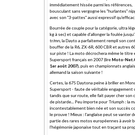
immédiatement hissée parmi les références,
bousculant sans vergogne les "hurlantes" ni
avec son "3-pattes" aussi expressif qu'efficac
Bourrée de couple pour la catégorie, ultra lég
kg à sec) et capable d'allonger la foulée jusqu
tr/mn, la Dayto a parfaitement rempli son cont
bouffer de la R6, ZX-6R, 600 CBR et autres 
sur piste ! La moto décrochera même le titre 
Supersport français en 2007 (lire
Moto-Net.
1er août 2007
), puis en championnats anglais
allemand la saison suivante !
Certes, la 675 Daytona peine à briller en Mond
Supersport - faute de véritable engagement of
tandis que sur route, elle fait payer cher son 
de pistarde... Peu importe pour Triumph : la 
incontestablement bien née et son succès c
le prouve ! Mieux : l'anglaise peut se vanter d
partie des rares motos européennes à avoir b
l'hégémonie japonaise tout en traçant sa prop