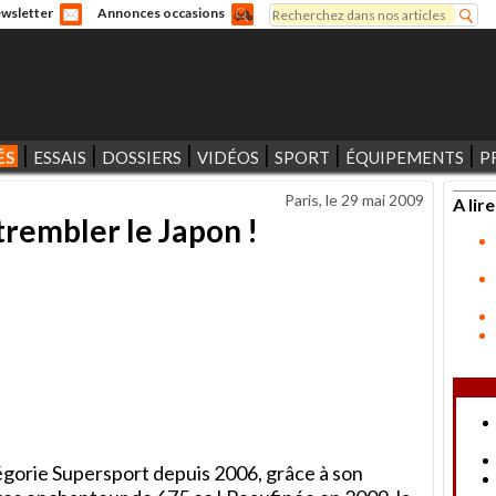
Rechercher
wsletter
Annonces occasions
Formulaire de recherche
ÉS
ESSAIS
DOSSIERS
VIDÉOS
SPORT
ÉQUIPEMENTS
P
Paris, le
29 mai 2009
A lire
trembler le Japon !
égorie Supersport depuis 2006, grâce à son