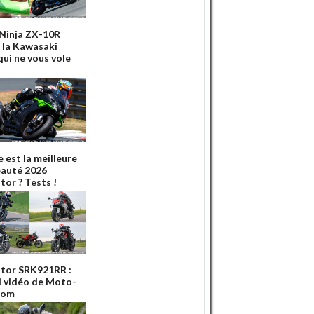
 Ninja ZX-10R
: la Kawasaki
qui ne vous vole
 est la meilleure
auté 2026
or ? Tests !
tor SRK921RR :
ai vidéo de Moto-
Com