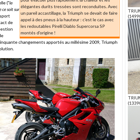
lle ("
la
élégantes durits tressées sont reconduites. Avec
 ce soit sur
TRIU
un pareil accastillage, la Triumph se devait de faire
rsport
(1499
appel à des pneus à la hauteur : c'est le cas avec
tact de
les redoutables Pirelli Diablo Supercorsa SP
uestion
montés d'origine !
de
é cinquante changements apportés au millésime 2009, Triumph
olution.
TRIU
(1339