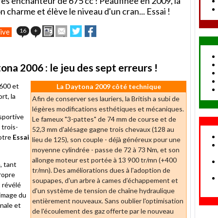
dres enchanteur de 675 cc ! Peaufinée en 2009, la
n charme et élève le niveau d'un cran... Essai !
Imprimer
Envoyer
Partager
Partager
16
+
ive
cet
sur
sur
article
Twitter
Facebook
à
un
na 2006 : le jeu des sept erreurs !
ami
 600 et
La Daytona 2009 côté technique
rt, la
Afin de conserver ses lauriers, la British a subi de
légères modifications esthétiques et mécaniques.
sportive
Le fameux "3-pattes" de 74 mm de course et de
 trois-
52,3 mm d'alésage gagne trois chevaux (128 au
notre
Essai
lieu de 125), son couple - déjà généreux pour une
moyenne cylindrée - passe de 72 à 73 Nm, et son
allonge moteur est portée à 13 900 tr/mn (+400
, tant
tr/mn). Des améliorations dues à l'adoption de
propre
soupapes, d'un arbre à cames d’échappement et
t révélé
d'un système de tension de chaîne hydraulique
'image du
entièrement nouveaux. Sans oublier l'optimisation
nale et
de l'écoulement des gaz offerte par le nouveau