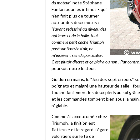
du moteur
", note Stéphane -
Fanfan pour les intimes -, qui
n'en finit plus de tourner
autour des deux motos :
"
l'avant redessiné au niveau des
optiques et de la bulle, tout
comme le petit cache Triumph
posé sur l'entrée d'air, ne
m'inspirent rien de particulier.
C'est plutôt discret et ça plaira ou non ! Par contre,
poursuit notre lecteur.
Guidon en mains, le "Jeu des sept erreurs" se 
poignets et malgré une hauteur de selle - fo
touche facilement les deux pieds au sol grâce
et les commandes tombent bien sous la main,
réglable.
Comme à l'accoutumée chez
Triumph, la finition est
flatteuse et le regard s'égare
volontiers sur le té de