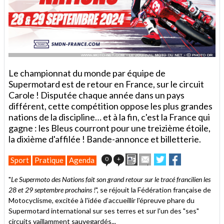
Le championnat du monde par équipe de
Supermotard est de retour en France, sur le circuit
Carole ! Disputée chaque année dans un pays
différent, cette compétition oppose les plus grandes
nations de la discipline… et à la fin, c'est la France qui
gagne : les Bleus courront pour une treizième étoile,
la dixième d'affilée ! Bande-annonce et billetterie.
Imprimer
Envoyer
Partager
Partager
0
+
Sport
Pratique
Agenda
cet
sur
sur
article
Twitter
Facebook
"
Le Supermoto des Nations fait son grand retour sur le tracé francilien les
à
28 et 29 septembre prochains !
", se réjouit la Fédération française de
un
Motocyclisme, excitée à l'idée d’accueillir l'épreuve phare du
ami
Supermotard international sur ses terres et sur l'un des "ses"
circuits vaillamment sauvegardés...