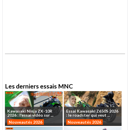
.
.
Les derniers essais MNC
Kawasaki
Ninja
ZX-10R
Essai
Kawasaki
Z650S
2026
2026
:
l'essai
vidéo
sur
...
:
le
roadster
qui
veut
...
Nouveautés 2026
Nouveautés 2026