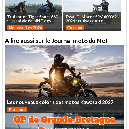
Trident
et
Tiger
Sport
660
Essai
QJMotor
SRV
600
V2
:
l'essai
vidéo
MNC
des
...
2026
:
cruise
control
Nouveautés 2026
Custom
A lire aussi sur le Journal moto du Net
Les
nouveaux
coloris
des
motos
Kawasaki
2027
Pratique