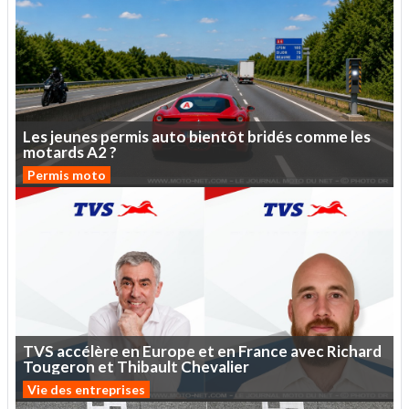
Les
jeunes
permis
auto
bientôt
bridés
comme
les
motards
A2
?
Permis moto
TVS
accélère
en
Europe
et
en
France
avec
Richard
Tougeron
et
Thibault
Chevalier
Vie des entreprises