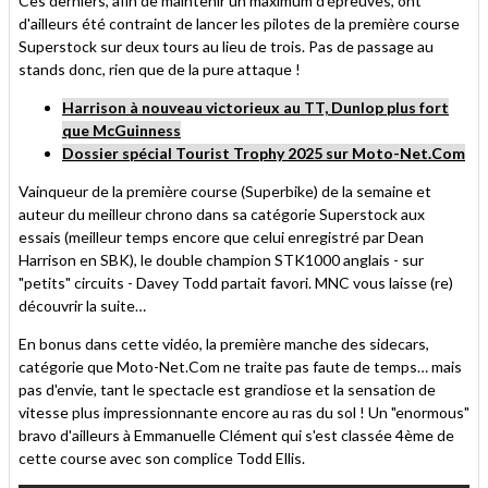
Ces derniers, afin de maintenir un maximum d'épreuves, ont
d'ailleurs été contraint de lancer les pilotes de la première course
Superstock sur deux tours au lieu de trois. Pas de passage au
stands donc, rien que de la pure attaque !
Harrison à nouveau victorieux au TT, Dunlop plus fort
que McGuinness
Dossier spécial Tourist Trophy 2025 sur Moto-Net.Com
Vainqueur de la première course (Superbike) de la semaine et
auteur du meilleur chrono dans sa catégorie Superstock aux
essais (meilleur temps encore que celui enregistré par Dean
Harrison en SBK), le double champion STK1000 anglais - sur
"petits" circuits - Davey Todd partait favori. MNC vous laisse (re)
découvrir la suite…
En bonus dans cette vidéo, la première manche des sidecars,
catégorie que Moto-Net.Com ne traite pas faute de temps… mais
pas d'envie, tant le spectacle est grandiose et la sensation de
vitesse plus impressionnante encore au ras du sol ! Un "enormous"
bravo d'ailleurs à Emmanuelle Clément qui s'est classée 4ème de
cette course avec son complice Todd Ellis.