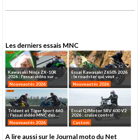
.
.
Les derniers essais MNC
Kawasaki
Ninja
ZX-10R
Essai
Kawasaki
Z650S
2026
2026
:
l'essai
vidéo
sur
...
:
le
roadster
qui
veut
...
Nouveautés 2026
Nouveautés 2026
Trident
et
Tiger
Sport
660
Essai
QJMotor
SRV
600
V2
:
l'essai
vidéo
MNC
des
...
2026
:
cruise
control
Nouveautés 2026
Custom
A lire aussi sur le Journal moto du Net