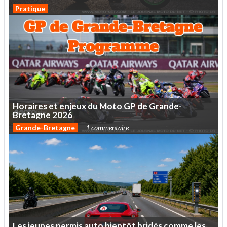
Pratique
Horaires
et
enjeux
du
Moto
GP
de
Grande-
Bretagne
2026
Grande-Bretagne
1 commentaire
Les
jeunes
permis
auto
bientôt
bridés
comme
les