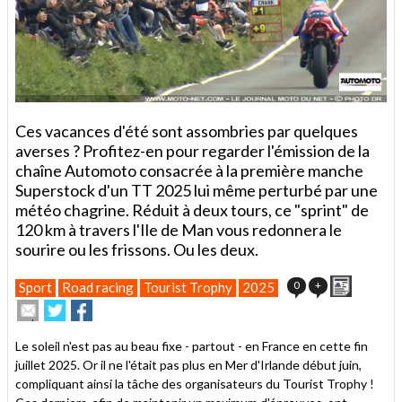
Ces vacances d'été sont assombries par quelques
averses ? Profitez-en pour regarder l'émission de la
chaîne Automoto consacrée à la première manche
Superstock d'un TT 2025 lui même perturbé par une
météo chagrine. Réduit à deux tours, ce "sprint" de
120 km à travers l'Ile de Man vous redonnera le
sourire ou les frissons. Ou les deux.
Imprimer
0
+
Sport
Road racing
Tourist Trophy
2025
Envoyer
Partager
Partager
cet
sur
sur
article
Twitter
Facebook
Le soleil n'est pas au beau fixe - partout - en France en cette fin
à
juillet 2025. Or il ne l'était pas plus en Mer d'Irlande début juin,
un
compliquant ainsi la tâche des organisateurs du Tourist Trophy !
ami