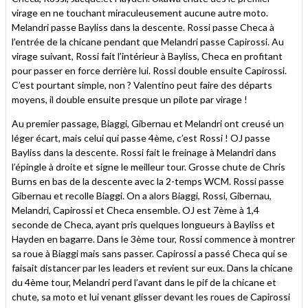
virage en ne touchant miraculeusement aucune autre moto.
Melandri passe Bayliss dans la descente. Rossi passe Checa à
l’entrée de la chicane pendant que Melandri passe Capirossi. Au
virage suivant, Rossi fait l’intérieur à Bayliss, Checa en profitant
pour passer en force derrière lui. Rossi double ensuite Capirossi.
C’est pourtant simple, non ? Valentino peut faire des départs
moyens, il double ensuite presque un pilote par virage !
Au premier passage, Biaggi, Gibernau et Melandri ont creusé un
léger écart, mais celui qui passe 4ème, c’est Rossi ! OJ passe
Bayliss dans la descente. Rossi fait le freinage à Melandri dans
l’épingle à droite et signe le meilleur tour. Grosse chute de Chris
Burns en bas de la descente avec la 2-temps WCM. Rossi passe
Gibernau et recolle Biaggi. On a alors Biaggi, Rossi, Gibernau,
Melandri, Capirossi et Checa ensemble. OJ est 7ème à 1,4
seconde de Checa, ayant pris quelques longueurs à Bayliss et
Hayden en bagarre. Dans le 3ème tour, Rossi commence à montrer
sa roue à Biaggi mais sans passer. Capirossi a passé Checa qui se
faisait distancer par les leaders et revient sur eux. Dans la chicane
du 4ème tour, Melandri perd l’avant dans le pif de la chicane et
chute, sa moto et lui venant glisser devant les roues de Capirossi