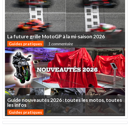
La
future
grille
MotoGP
à
la
mi-saison
2026
Guides pratiques
1 commentaire
Guide
nouveautés
2026
:
toutes
les
motos,
toutes
les
infos
Guides pratiques