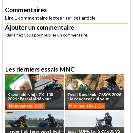
Commentaires
Lire 1 commentaire lecteur sur cet article
Ajouter un commentaire
Identifiez-vous
pour publier un commentaire.
.
Les derniers essais MNC
Kawasaki
Ninja
ZX-10R
Essai
Kawasaki
Z650S
2026
2026
:
l'essai
vidéo
sur
...
:
le
roadster
qui
veut
...
Nouveautés 2026
Nouveautés 2026
Trident
et
Tiger
Sport
660
Essai
QJMotor
SRV
600
V2