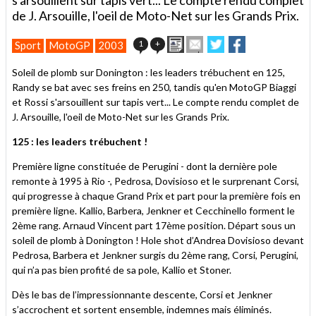
de J. Arsouille, l'oeil de Moto-Net sur les Grands Prix.
Imprimer
Envoyer
Partager
Partager
1
+
Sport
MotoGP
2003
cet
sur
sur
article
Twitter
Facebook
Soleil de plomb sur Donington : les leaders trébuchent en 125,
à
Randy se bat avec ses freins en 250, tandis qu'en MotoGP Biaggi
un
et Rossi s'arsouillent sur tapis vert... Le compte rendu complet de
ami
J. Arsouille, l'oeil de Moto-Net sur les Grands Prix.
125 : les leaders trébuchent !
Première ligne constituée de Perugini - dont la dernière pole
remonte à 1995 à Rio -, Pedrosa, Dovisioso et le surprenant Corsi,
qui progresse à chaque Grand Prix et part pour la première fois en
première ligne. Kallio, Barbera, Jenkner et Cecchinello forment le
2ème rang. Arnaud Vincent part 17ème position. Départ sous un
soleil de plomb à Donington ! Hole shot d’Andrea Dovisioso devant
Pedrosa, Barbera et Jenkner surgis du 2ème rang, Corsi, Perugini,
qui n’a pas bien profité de sa pole, Kallio et Stoner.
Dès le bas de l’impressionnante descente, Corsi et Jenkner
s’accrochent et sortent ensemble, indemnes mais éliminés.