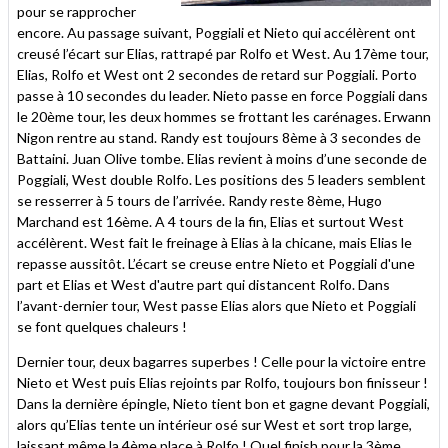
pour se rapprocher
encore. Au passage suivant, Poggiali et Nieto qui accélèrent ont
creusé l’écart sur Elias, rattrapé par Rolfo et West. Au 17ème tour,
Elias, Rolfo et West ont 2 secondes de retard sur Poggiali. Porto
passe à 10 secondes du leader. Nieto passe en force Poggiali dans
le 20ème tour, les deux hommes se frottant les carénages. Erwann
Nigon rentre au stand. Randy est toujours 8ème à 3 secondes de
Battaini. Juan Olive tombe. Elias revient à moins d’une seconde de
Poggiali, West double Rolfo. Les positions des 5 leaders semblent
se resserrer à 5 tours de l’arrivée. Randy reste 8ème, Hugo
Marchand est 16ème. A 4 tours de la fin, Elias et surtout West
accélèrent. West fait le freinage à Elias à la chicane, mais Elias le
repasse aussitôt. L’écart se creuse entre Nieto et Poggiali d'une
part et Elias et West d'autre part qui distancent Rolfo. Dans
l’avant-dernier tour, West passe Elias alors que Nieto et Poggiali
se font quelques chaleurs !
Dernier tour, deux bagarres superbes ! Celle pour la victoire entre
Nieto et West puis Elias rejoints par Rolfo, toujours bon finisseur !
Dans la dernière épingle, Nieto tient bon et gagne devant Poggiali,
alors qu’Elias tente un intérieur osé sur West et sort trop large,
laissant même la 4ème place à Rolfo ! Quel finish pour la 3ème