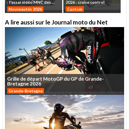
:
l'essai
vidéo
MNC
des
...
2026
:
cruise
control
Nouveautés 2026
Custom
A lire aussi sur le Journal moto du Net
Grille
de
départ
MotoGP
du
GP
de
Grande-
Bretagne
2026
Grande-Bretagne