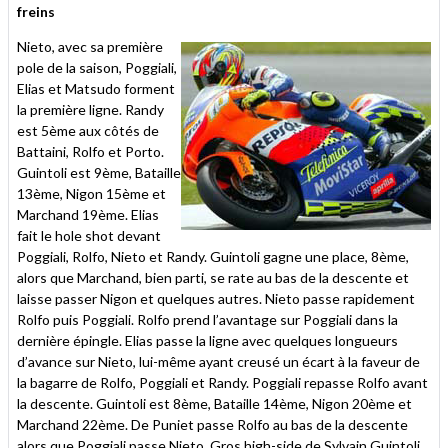
freins
Nieto, avec sa première
pole de la saison, Poggiali,
Elias et Matsudo forment
la première ligne. Randy
est 5ème aux côtés de
Battaini, Rolfo et Porto.
Guintoli est 9ème, Bataille
13ème, Nigon 15ème et
Marchand 19ème. Elias
fait le hole shot devant
Poggiali, Rolfo, Nieto et Randy. Guintoli gagne une place, 8ème,
alors que Marchand, bien parti, se rate au bas de la descente et
laisse passer Nigon et quelques autres. Nieto passe rapidement
Rolfo puis Poggiali. Rolfo prend l’avantage sur Poggiali dans la
dernière épingle. Elias passe la ligne avec quelques longueurs
d’avance sur Nieto, lui-même ayant creusé un écart à la faveur de
la bagarre de Rolfo, Poggiali et Randy. Poggiali repasse Rolfo avant
la descente. Guintoli est 8ème, Bataille 14ème, Nigon 20ème et
Marchand 22ème. De Puniet passe Rolfo au bas de la descente
alors que Poggiali passe Nieto. Gros high-side de Sylvain Guintoli