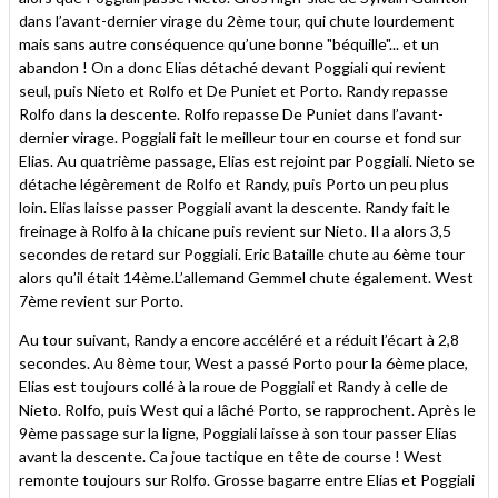
dans l’avant-dernier virage du 2ème tour, qui chute lourdement
mais sans autre conséquence qu’une bonne "béquille"... et un
abandon ! On a donc Elias détaché devant Poggiali qui revient
seul, puis Nieto et Rolfo et De Puniet et Porto. Randy repasse
Rolfo dans la descente. Rolfo repasse De Puniet dans l’avant-
dernier virage. Poggiali fait le meilleur tour en course et fond sur
Elias. Au quatrième passage, Elias est rejoint par Poggiali. Nieto se
détache légèrement de Rolfo et Randy, puis Porto un peu plus
loin. Elias laisse passer Poggiali avant la descente. Randy fait le
freinage à Rolfo à la chicane puis revient sur Nieto. Il a alors 3,5
secondes de retard sur Poggiali. Eric Bataille chute au 6ème tour
alors qu’il était 14ème.L’allemand Gemmel chute également. West
7ème revient sur Porto.
Au tour suivant, Randy a encore accéléré et a réduit l’écart à 2,8
secondes. Au 8ème tour, West a passé Porto pour la 6ème place,
Elias est toujours collé à la roue de Poggiali et Randy à celle de
Nieto. Rolfo, puis West qui a lâché Porto, se rapprochent. Après le
9ème passage sur la ligne, Poggiali laisse à son tour passer Elias
avant la descente. Ca joue tactique en tête de course ! West
remonte toujours sur Rolfo. Grosse bagarre entre Elias et Poggiali