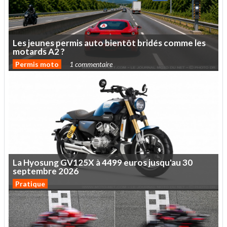
Les
jeunes
permis
auto
bientôt
bridés
comme
les
motards
A2
?
Permis moto
1 commentaire
La
Hyosung
GV125X
à
4499
euros
jusqu'au
30
septembre
2026
Pratique