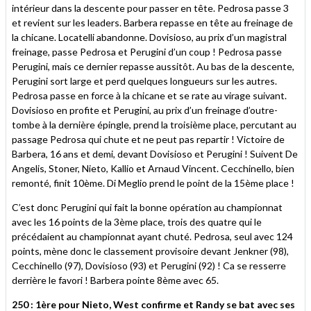
intérieur dans la descente pour passer en tête. Pedrosa passe 3
et revient sur les leaders. Barbera repasse en tête au freinage de
la chicane. Locatelli abandonne. Dovisioso, au prix d’un magistral
freinage, passe Pedrosa et Perugini d’un coup ! Pedrosa passe
Perugini, mais ce dernier repasse aussitôt. Au bas de la descente,
Perugini sort large et perd quelques longueurs sur les autres.
Pedrosa passe en force à la chicane et se rate au virage suivant.
Dovisioso en profite et Perugini, au prix d’un freinage d’outre-
tombe à la dernière épingle, prend la troisième place, percutant au
passage Pedrosa qui chute et ne peut pas repartir ! Victoire de
Barbera, 16 ans et demi, devant Dovisioso et Perugini ! Suivent De
Angelis, Stoner, Nieto, Kallio et Arnaud Vincent. Cecchinello, bien
remonté, finit 10ème. Di Meglio prend le point de la 15ème place !
C’est donc Perugini qui fait la bonne opération au championnat
avec les 16 points de la 3ème place, trois des quatre qui le
précédaient au championnat ayant chuté. Pedrosa, seul avec 124
points, mène donc le classement provisoire devant Jenkner (98),
Cecchinello (97), Dovisioso (93) et Perugini (92) ! Ca se resserre
derrière le favori ! Barbera pointe 8ème avec 65.
250 : 1ère pour Nieto, West confirme et Randy se bat avec ses