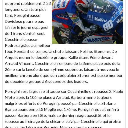
et prend rapidement 2 à 3
longueurs. Un tour plus
tard, Perugini passe
Dovisioso pour ne pas
laisser le jeune espagnol
de 16 ans s’enfuir seul.
Cecchinello passe
Pedrosa grâce au meilleur
tour. Pendant ce temps, Ui chute, laissant Pellino, Stoner et De
Angelis mener le deuxième groupe, Kallio étant 9ème devant
Arnaud Vincent. Cecchinello s’empare de la 3ème place puis de la
2ème sur la lancée de son rythme supérieur, faisant à nouveau le
meilleur chrono alors que son coéquipier Stoner est passé meneur
du deuxième groupe à 6 secondes des leaders.
Perugini sort la grosse attaque sur Cecchinello et repasse 2. Pablo
Nieto a pris la 10ème place à Arnaud. Barbera mène toujours
malgré les efforts de Perugini poussé par Cecchinello. Stefano
Bianco abandonne. Di Meglio est 17ème. Perugini réussit enfin à
passer Barbera en tête, mais ce dernier réagit aussitôt et le
repasse au freinage de la chicane, suivi par Cecchinello qui profite
du passage laissé par Perugini. Mais ce dernier repasse