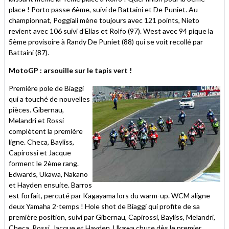
place ! Porto passe 6ème, suivi de Battaini et De Puniet. Au
championnat, Poggiali mène toujours avec 121 points, Nieto
revient avec 106 suivi d’Elias et Rolfo (97). West avec 94 pique la
5ème provisoire à Randy De Puniet (88) qui se voit recollé par
Battaini (87).
MotoGP : arsouille sur le tapis vert !
Première pole de Biaggi
qui a touché de nouvelles
pièces. Gibernau,
Melandri et Rossi
complètent la première
ligne. Checa, Bayliss,
Capirossi et Jacque
forment le 2ème rang.
Edwards, Ukawa, Nakano
et Hayden ensuite. Barros
est forfait, percuté par Kagayama lors du warm-up. WCM aligne
deux Yamaha 2-temps ! Hole shot de Biaggi qui profite de sa
première position, suivi par Gibernau, Capirossi, Bayliss, Melandri,
Checa, Rossi, Jacque.et Hayden. Ukawa chute dès le premier