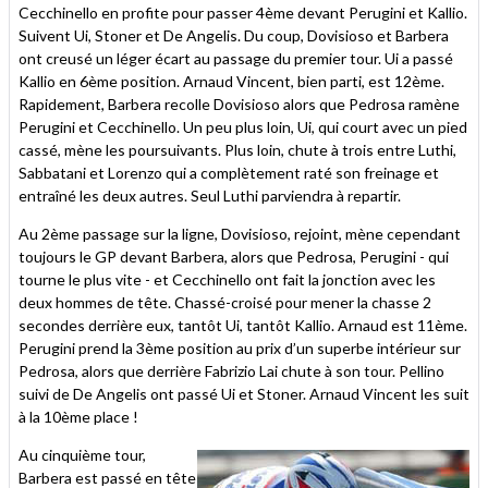
Cecchinello en profite pour passer 4ème devant Perugini et Kallio.
Suivent Ui, Stoner et De Angelis. Du coup, Dovisioso et Barbera
ont creusé un léger écart au passage du premier tour. Ui a passé
Kallio en 6ème position. Arnaud Vincent, bien parti, est 12ème.
Rapidement, Barbera recolle Dovisioso alors que Pedrosa ramène
Perugini et Cecchinello. Un peu plus loin, Ui, qui court avec un pied
cassé, mène les poursuivants. Plus loin, chute à trois entre Luthi,
Sabbatani et Lorenzo qui a complètement raté son freinage et
entraîné les deux autres. Seul Luthi parviendra à repartir.
Au 2ème passage sur la ligne, Dovisioso, rejoint, mène cependant
toujours le GP devant Barbera, alors que Pedrosa, Perugini - qui
tourne le plus vite - et Cecchinello ont fait la jonction avec les
deux hommes de tête. Chassé-croisé pour mener la chasse 2
secondes derrière eux, tantôt Ui, tantôt Kallio. Arnaud est 11ème.
Perugini prend la 3ème position au prix d’un superbe intérieur sur
Pedrosa, alors que derrière Fabrizio Lai chute à son tour. Pellino
suivi de De Angelis ont passé Ui et Stoner. Arnaud Vincent les suit
à la 10ème place !
Au cinquième tour,
Barbera est passé en tête