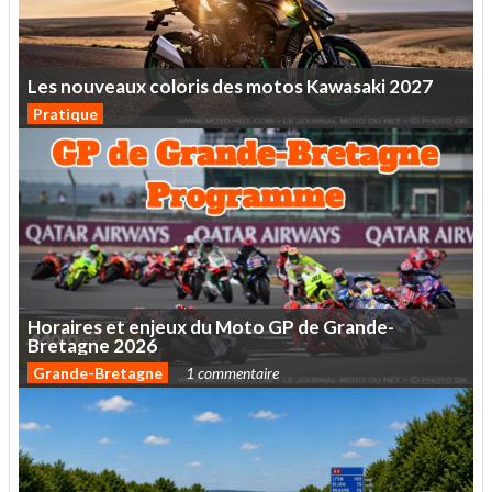
Les
nouveaux
coloris
des
motos
Kawasaki
2027
Pratique
Horaires
et
enjeux
du
Moto
GP
de
Grande-
Bretagne
2026
Grande-Bretagne
1 commentaire