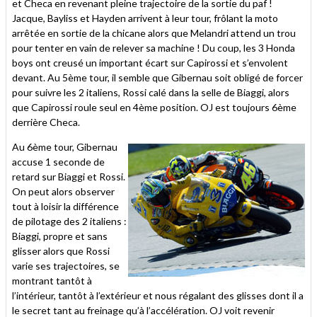
et Checa en revenant pleine trajectoire de la sortie du paf !
Jacque, Bayliss et Hayden arrivent à leur tour, frôlant la moto
arrêtée en sortie de la chicane alors que Melandri attend un trou
pour tenter en vain de relever sa machine ! Du coup, les 3 Honda
boys ont creusé un important écart sur Capirossi et s’envolent
devant. Au 5ème tour, il semble que Gibernau soit obligé de forcer
pour suivre les 2 italiens, Rossi calé dans la selle de Biaggi, alors
que Capirossi roule seul en 4ème position. OJ est toujours 6ème
derrière Checa.
Au 6ème tour, Gibernau
accuse 1 seconde de
retard sur Biaggi et Rossi.
On peut alors observer
tout à loisir la différence
de pilotage des 2 italiens :
Biaggi, propre et sans
glisser alors que Rossi
varie ses trajectoires, se
montrant tantôt à
l’intérieur, tantôt à l’extérieur et nous régalant des glisses dont il a
le secret tant au freinage qu’à l’accélération. OJ voit revenir