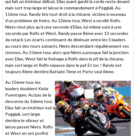
qui fait un intérieur délicat. Elias ayant gardé la corde reste devant
mais sort trop large et laisse le commandement à Poggiali. Au
11ème tour, Randy tire tout droit à la chicane, victime à nouveau
d’un problème de freins. Au 12ème tour, West a recollé Rolfo.
Nieto n’est plus qu’à une seconde d’Elias, lui-même suivi à une
seconde par Rolfo et West. Randy passe 8ème avec 13 secondes
de retard. Les écarts continuent de diminuer entre les 5 leaders
au cours des tours suivants, Nieto descendant régulièrement ses
chronos. Au 15ème tour, alors que Nieto a presque fait la jonction
avec Elias, West fait le freinage à Rolfo dans le pif de la chicane,
mais sort large et Rolfo repasse dans le paf. Et toc ! Randy est
toujours 8ème derrière Battaini 7ème et Porto seul 6ème.
Au 15ème tour, les
leaders doublent Katia
Poentsgen. Au bas de la
descente du 16ème tour,
Elias fait un intérieur osé à
Poggiali, sort large
derrière le vibreur et
laisse passer Nieto. Rolfo
et West en ont profité