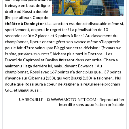
freinage en bout de ligne
droite où Rossi a doublé
(lire par ailleurs
Coup de
théâtre à Donington
). La sanction est donc indiscutable même si,
sportivement, on peut le regretter ! La pénalisation de 10
secondes coûte 2 places et 9 points à Rossi. Au classement du
championnat, il peut encore gérer son avance même s'il apprécie
peu le fait d’être vaincu par Biaggi sur cette décision : "
je cours sur
la piste, pas dans un bureau !
", lâchera plus tard le Dottore... Les
Ducati de Capirossi et Bayliss finissent dans cet ordre, Checa a
maintenu Haga derrière lui, mais...devant Edwards ! Au
championnat, Rossi avec 167 points n’a donc plus que... 37 points
d’avance sur Gibernau (133), qui voit Biaggi (130) le talonner... Nul
doute que Rossi aura à coeur de gagner à la régulière le prochain
GP... et Biaggi aussi !
J. ARSOUILLE - © WWW.MOTO-NET.COM - Reproduction
interdite sans autorisation préalable
.
.