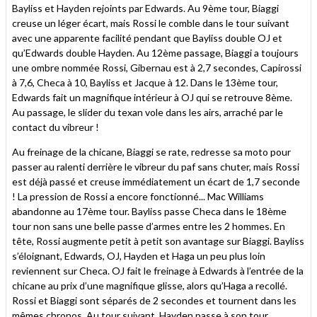
Bayliss et Hayden rejoints par Edwards. Au 9ème tour, Biaggi
creuse un léger écart, mais Rossi le comble dans le tour suivant
avec une apparente facilité pendant que Bayliss double OJ et
qu’Edwards double Hayden. Au 12ème passage, Biaggi a toujours
une ombre nommée Rossi, Gibernau est à 2,7 secondes, Capirossi
à 7,6, Checa à 10, Bayliss et Jacque à 12. Dans le 13ème tour,
Edwards fait un magnifique intérieur à OJ qui se retrouve 8ème.
Au passage, le slider du texan vole dans les airs, arraché par le
contact du vibreur !
Au freinage de la chicane, Biaggi se rate, redresse sa moto pour
passer au ralenti derrière le vibreur du paf sans chuter, mais Rossi
est déjà passé et creuse immédiatement un écart de 1,7 seconde
! La pression de Rossi a encore fonctionné... Mac Williams
abandonne au 17ème tour. Bayliss passe Checa dans le 18ème
tour non sans une belle passe d’armes entre les 2 hommes. En
tête, Rossi augmente petit à petit son avantage sur Biaggi. Bayliss
s’éloignant, Edwards, OJ, Hayden et Haga un peu plus loin
reviennent sur Checa. OJ fait le freinage à Edwards à l’entrée de la
chicane au prix d’une magnifique glisse, alors qu’Haga a recollé.
Rossi et Biaggi sont séparés de 2 secondes et tournent dans les
mêmes chronos. Au tour suivant, Hayden passe à son tour