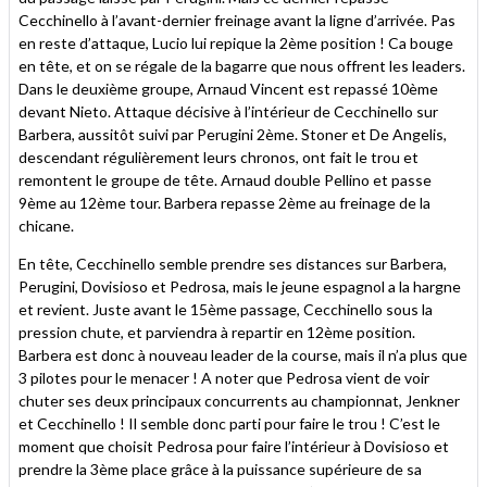
Cecchinello à l’avant-dernier freinage avant la ligne d’arrivée. Pas
en reste d’attaque, Lucio lui repique la 2ème position ! Ca bouge
en tête, et on se régale de la bagarre que nous offrent les leaders.
Dans le deuxième groupe, Arnaud Vincent est repassé 10ème
devant Nieto. Attaque décisive à l’intérieur de Cecchinello sur
Barbera, aussitôt suivi par Perugini 2ème. Stoner et De Angelis,
descendant régulièrement leurs chronos, ont fait le trou et
remontent le groupe de tête. Arnaud double Pellino et passe
9ème au 12ème tour. Barbera repasse 2ème au freinage de la
chicane.
En tête, Cecchinello semble prendre ses distances sur Barbera,
Perugini, Dovisioso et Pedrosa, mais le jeune espagnol a la hargne
et revient. Juste avant le 15ème passage, Cecchinello sous la
pression chute, et parviendra à repartir en 12ème position.
Barbera est donc à nouveau leader de la course, mais il n’a plus que
3 pilotes pour le menacer ! A noter que Pedrosa vient de voir
chuter ses deux principaux concurrents au championnat, Jenkner
et Cecchinello ! Il semble donc parti pour faire le trou ! C’est le
moment que choisit Pedrosa pour faire l’intérieur à Dovisioso et
prendre la 3ème place grâce à la puissance supérieure de sa