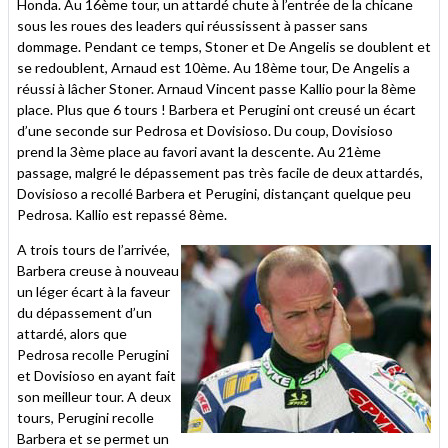
Honda. Au 16ème tour, un attardé chute à l’entrée de la chicane
sous les roues des leaders qui réussissent à passer sans
dommage. Pendant ce temps, Stoner et De Angelis se doublent et
se redoublent, Arnaud est 10ème. Au 18ème tour, De Angelis a
réussi à lâcher Stoner. Arnaud Vincent passe Kallio pour la 8ème
place. Plus que 6 tours ! Barbera et Perugini ont creusé un écart
d’une seconde sur Pedrosa et Dovisioso. Du coup, Dovisioso
prend la 3ème place au favori avant la descente. Au 21ème
passage, malgré le dépassement pas très facile de deux attardés,
Dovisioso a recollé Barbera et Perugini, distançant quelque peu
Pedrosa. Kallio est repassé 8ème.
A trois tours de l’arrivée,
Barbera creuse à nouveau
un léger écart à la faveur
du dépassement d’un
attardé, alors que
Pedrosa recolle Perugini
et Dovisioso en ayant fait
son meilleur tour. A deux
tours, Perugini recolle
Barbera et se permet un