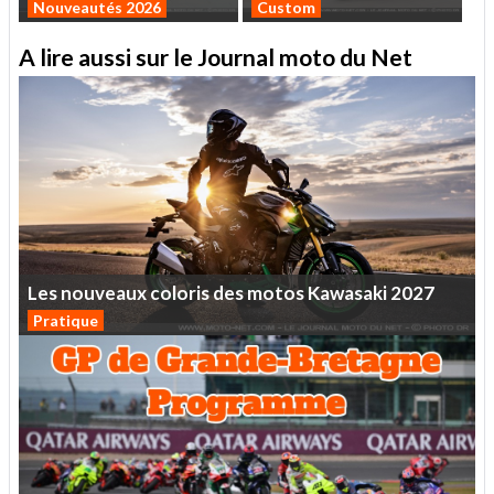
Nouveautés 2026
Custom
A lire aussi sur le Journal moto du Net
Les
nouveaux
coloris
des
motos
Kawasaki
2027
Pratique