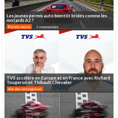
Les
jeunes
permis
auto
bientôt
bridés
comme
les
motards
A2
?
Permis moto
1 commentaire
TVS
accélère
en
Europe
et
en
France
avec
Richard
Tougeron
et
Thibault
Chevalier
Vie des entreprises