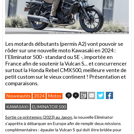
Les motards débutants (permis A2) vont pouvoir se
rôder sur une nouvelle moto Kawasaki en 2024 :
l’Eliminator 500 - standard ou SE -, importée en
France afin de soutenir la Vulcan S... et concurrencer
surtout la Honda Rebel CMX500, meilleure vente de
petit custom sur le vieux continent ! Présentation et
comparaisons.
Imprimer
Envoyer
Partager
Partager
0
+
Nouveautés
2024
Motos
cet
sur
sur
article
Twitter
Facebook
KAWASAKI
ELIMINATOR 500
à
un
Sortie ce printemps (2023) au Japon
, la nouvelle Eliminator
ami
s’apprête à débarquer en Europe afin de remplir deux missions
complémentaires : épauler la Vulcan S qui doit être bridée pour