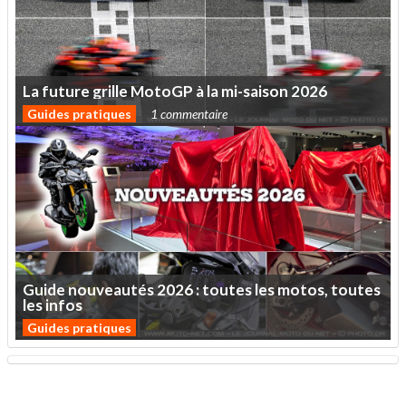
La
future
grille
MotoGP
à
la
mi-saison
2026
Guides pratiques
1 commentaire
Guide
nouveautés
2026
:
toutes
les
motos,
toutes
les
infos
Guides pratiques