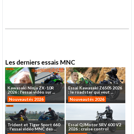
.
.
Les derniers essais MNC
Kawasaki
Ninja
ZX-10R
Essai
Kawasaki
Z650S
2026
2026
:
l'essai
vidéo
sur
...
:
le
roadster
qui
veut
...
Nouveautés 2026
Nouveautés 2026
Trident
et
Tiger
Sport
660
Essai
QJMotor
SRV
600
V2
:
l'essai
vidéo
MNC
des
...
2026
:
cruise
control