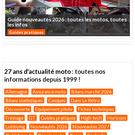
Guide
nouveautés
2026
:
toutes
les
motos,
toutes
les
infos
Guides pratiques
27 ans d'actualité moto :
toutes nos
informations depuis 1999 !
Allemagne
Assurance moto
Bilans marché 2026
Bilans statistiques
Casques
Dans Le Rétro
Découverte
Equipement pilote
Fiches techniques
Freinage
GT
Guides pratiques
High-tech
Horizons
Lobbying
Nouveautés 2026
Nouveautés 2027