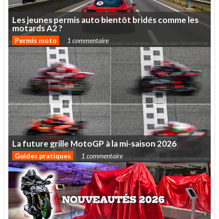
Les
jeunes
permis
auto
bientôt
bridés
comme
les
motards
A2
?
Permis moto
1 commentaire
La
future
grille
MotoGP
à
la
mi-saison
2026
Guides pratiques
1 commentaire