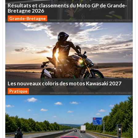
Résultats
et
classements
du
Moto
GP
de
Grande-
Bretagne
2026
Grande-Bretagne
Les
nouveaux
coloris
des
motos
Kawasaki
2027
Pratique