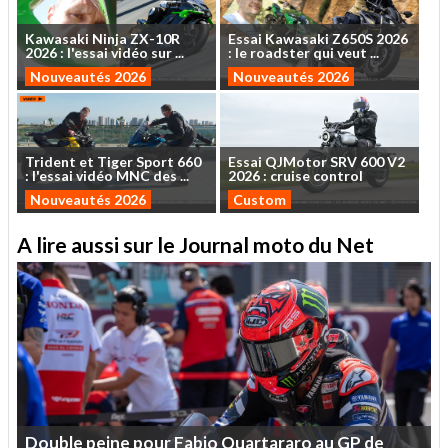
Kawasaki
Ninja
ZX-10R
Essai
Kawasaki
Z650S
2026
2026
:
l'essai
vidéo
sur
...
:
le
roadster
qui
veut
...
Nouveautés 2026
Nouveautés 2026
Trident
et
Tiger
Sport
660
Essai
QJMotor
SRV
600
V2
:
l'essai
vidéo
MNC
des
...
2026
:
cruise
control
Nouveautés 2026
Custom
A lire aussi sur le Journal moto du Net
Double
peine
pour
Fabio
Quartararo
au
GP
de