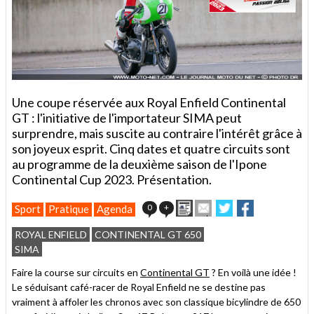
Une coupe réservée aux Royal Enfield Continental
GT : l'initiative de l'importateur SIMA peut
surprendre, mais suscite au contraire l'intérêt grâce à
son joyeux esprit. Cinq dates et quatre circuits sont
au programme de la deuxième saison de l'Ipone
Continental Cup 2023. Présentation.
Imprimer
Envoyer
Partager
Partager
0
+
Sport
Pratique
Agenda
cet
sur
sur
article
Twitter
Facebook
ROYAL ENFIELD
CONTINENTAL GT 650
à
SIMA
un
ami
Faire la course sur circuits en
Continental GT
? En voilà une idée !
Le séduisant café-racer de Royal Enfield ne se destine pas
vraiment à affoler les chronos avec son classique bicylindre de 650