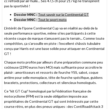
cc refroidi par air-huile… Ses 47,5 ch pour 217 kg ne transpirent
pas la sportivité !
Dossier MNC :
Tout savoir sur la Continental GT
Dossier MNC
:
Tout le sport moto
L'intérêt de l'Ipone Continental Cup va en réalité au-delà de la
seule performance sportive, même si les participants à cette
récente coupe de marque n'amusent pas le terrain... Comme toute
compétition, ça s'arsouille en piste : l'excellent châssis tubulaire
conçu par Harris est une base solide pour attaquer en Continental
GT !
Chaque moto profite par ailleurs d'une préparation commune peu
coûteuse (2390 euros hors MO) mais suffisante pour accroître le
plaisir : amortisseurs et ressorts de fourche YSS, sabot, coque
arrière pour selle monoplace, tête de fourche spécifique, guidons
bracelets, protections, collecteurs et silencieux homologués.
Ce "kit GT Cup" homologué par la Fédération française de
motocyclisme (FFM) est la seule obligation imposée aux
propriétaires de Continental GT qui sont intéressés par cette
course rétro, en plus des pneus uniques : des ContiRoadAttack 3