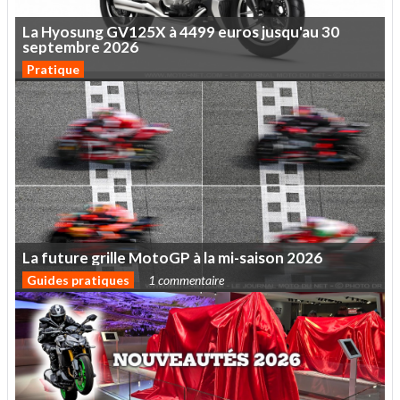
La
Hyosung
GV125X
à
4499
euros
jusqu'au
30
septembre
2026
Pratique
La
future
grille
MotoGP
à
la
mi-saison
2026
Guides pratiques
1 commentaire