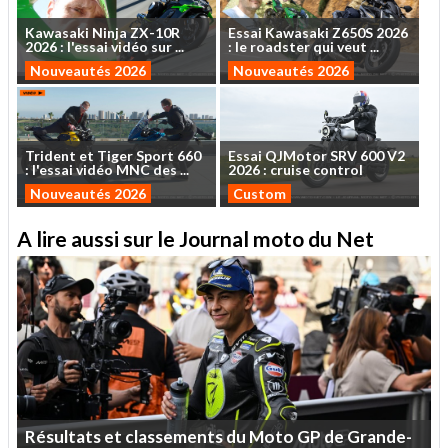
Kawasaki
Ninja
ZX-10R
Essai
Kawasaki
Z650S
2026
2026
:
l'essai
vidéo
sur
...
:
le
roadster
qui
veut
...
Nouveautés 2026
Nouveautés 2026
Trident
et
Tiger
Sport
660
Essai
QJMotor
SRV
600
V2
:
l'essai
vidéo
MNC
des
...
2026
:
cruise
control
Nouveautés 2026
Custom
A lire aussi sur le Journal moto du Net
Résultats
et
classements
du
Moto
GP
de
Grande-