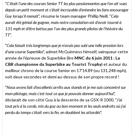
"
C'était l'une des courses Senior TT les plus passionnantes que l'on ait vues
depuis un petit moment et c'était incroyable d'entendre les fans encourager
Guy lorsqu'il menait
", résume le team manager Phillip Neill. "
Cela
aurait été génial de gagner, mais notre consolation est d'avoir tourné à
131 mph et d'être battus par l'un des plus grands pilotes de l'histoire du
TT
".
"
Cela faisait très longtemps que je n'avais pas subi une telle pression lors
d'une course Superbike
", admet McGuinness himself, vainqueur cette
année de l'épreuve de Superbike (lire
MNC du 6 juin 2011 : La
CBR championne du Superbike au Tourist Trophy
) et auteur du
meilleur chrono de la course Senior en 17'14.89 (ou 131.248 mph),
soit deux secondes et demi au-dessus de son propre record !
"
Nous avons fait d'excellents arrêts aux stands et je me suis concentré sur
mon pilotage, mais c'est tout ce que je pouvais donner aujourd'hui
",
déclarait de son côté Guy à la descente de sa GSX-R 1000. "
J'ai
tout pris à la corde, mis du gaz au bon moment et les seuls endroits où j'ai
perdu du temps c'était vers la fin, en doublant les attardés
".