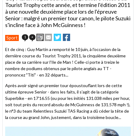
Tourist Trophy cette année, et termine l'édition 2011
à une nouvelle deuxième place lors de l'épreuve
Senior : malgré un premier tour canon, le pilote Suzuki
s'incline face à John McGuinness !
Imprimer
Envoyer
Partager
Partager
1
+
Sport
cet
sur
sur
article
Twitter
Facebook
Et de cinq : Guy Martin a remporté le 10 juin, à l'occasion de la
à
dernière course du Tourist Trophy 2011, la cinquième deuxième
un
place de sa carrière sur l'Ile de Man ! Celle-ci porte à treize le
ami
nombre de podiums obtenus par le pilote anglais au TT -
prononcez "Titi" - en 32 départs...
Après avoir signé un premier tour époustouflant lors de cette
ultime épreuve Senior - dans les faits, il s'agit de la catégorie
Superbike - en 17'16.55 (ou pour les initiés 131.038 miles per hour,
soit tout près du record absolu de McGuinness de 131.578 mph !),
le n°3 du team Relentless Suzuki TAS Racing a dû céder la tête de
la course au grand John, justement, dans la troisième boucle...