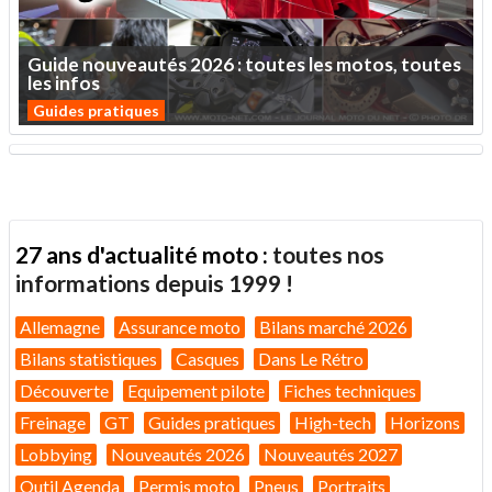
Guide
nouveautés
2026
:
toutes
les
motos,
toutes
les
infos
Guides pratiques
27 ans d'actualité moto :
toutes nos
informations depuis 1999 !
Allemagne
Assurance moto
Bilans marché 2026
Bilans statistiques
Casques
Dans Le Rétro
Découverte
Equipement pilote
Fiches techniques
Freinage
GT
Guides pratiques
High-tech
Horizons
Lobbying
Nouveautés 2026
Nouveautés 2027
Outil Agenda
Permis moto
Pneus
Portraits