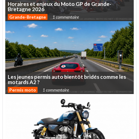
Horaires
et
enjeux
du
Moto
GP
de
Grande-
Bretagne
2026
Grande-Bretagne
1 commentaire
Les
jeunes
permis
auto
bientôt
bridés
comme
les
motards
A2
?
Permis moto
1 commentaire