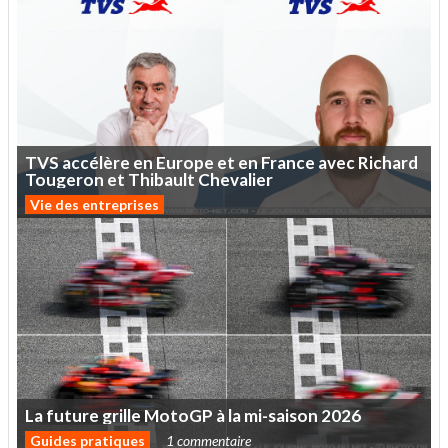
TVS
accélère
en
Europe
et
en
France
avec
Richard
Tougeron
et
Thibault
Chevalier
Vie des entreprises
La
future
grille
MotoGP
à
la
mi-saison
2026
Guides pratiques
1 commentaire