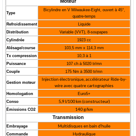
Moteur
Bicylindre en V Milwaukee-Eight, ouvert à 45°,
Type
quatre-temps
Refroidissement
Liquide
Distribution
Variable (VVT), 8-soupapes
Cylindrée
1923
cc
Alésage/course
103,5 mm x 114,3 mm
Tx compression
10,3 à 1
Puissance
107 ch à 5020 tr/mn
Couple
175 Nm à 3500 tr/mn
Injection électronique, accélérateur Ride-by-
Gestion moteur
wire avec quatre cartographies
Homologation
Euro5+
5,9 l/100 km (constructeur)
Conso
140 g/km
Émissions CO2
Transmission
Multidisques en bain d'huile
Embrayage
Hydraulique
Commande