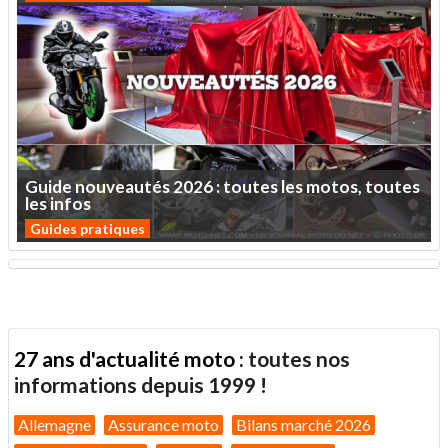
Guide
nouveautés
2026
:
toutes
les
motos,
toutes
les
infos
Guides pratiques
27 ans d'actualité moto :
toutes nos
informations depuis 1999 !
Allemagne
Assurance moto
Bilans marché 2026