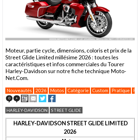
Moteur, partie cycle, dimensions, coloris et prix de la
Street Glide Limited millésime 2026 : toutes les
caractéristiques et infos commerciales du Tourer
Harley-Davidson sur notre fiche technique Moto-
Net.Com.
Nouveautés
2026
Motos
Catégorie
Custom
Pratique
Fic
Imprimer
Envoyer
Partager
Partager
0
+
cet
sur
sur
article
Twitter
Facebook
HARLEY-DAVIDSON
STREET GLIDE
à
un
HARLEY-DAVIDSON STREET GLIDE LIMITED
ami
2026