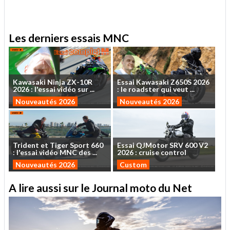
Les derniers essais MNC
Kawasaki
Ninja
ZX-10R
Essai
Kawasaki
Z650S
2026
2026
:
l'essai
vidéo
sur
...
:
le
roadster
qui
veut
...
Nouveautés 2026
Nouveautés 2026
Trident
et
Tiger
Sport
660
Essai
QJMotor
SRV
600
V2
:
l'essai
vidéo
MNC
des
...
2026
:
cruise
control
Nouveautés 2026
Custom
A lire aussi sur le Journal moto du Net