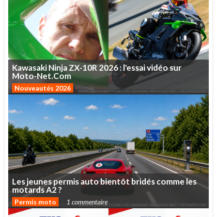
Kawasaki
Ninja
ZX-10R
2026
:
l'essai
vidéo
sur
Moto-Net.Com
Nouveautés 2026
Les
jeunes
permis
auto
bientôt
bridés
comme
les
motards
A2
?
Permis moto
1 commentaire