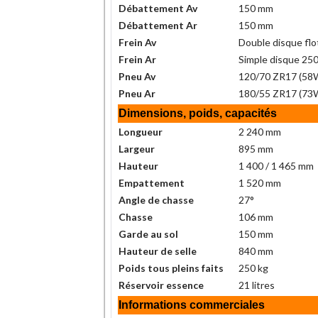
Débattement Av
150 mm
Débattement Ar
150 mm
Frein Av
Double disque flo
Frein Ar
Simple disque 250
Pneu Av
120/70 ZR17 (58
Pneu Ar
180/55 ZR17 (73
Dimensions, poids, capacités
Longueur
2 240 mm
Largeur
895 mm
Hauteur
1 400 / 1 465 mm
Empattement
1 520 mm
Angle de chasse
27°
Chasse
106 mm
Garde au sol
150 mm
Hauteur de selle
840 mm
Poids tous pleins faits
250 kg
Réservoir essence
21 litres
Informations commerciales