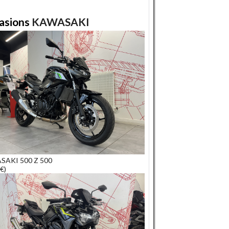
asions
KAWASAKI
SAKI 500 Z 500
€)