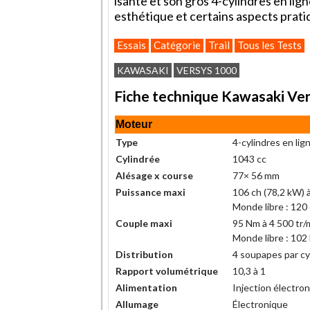
isante et son gros 4-cylindres en li
esthétique et certains aspects pratiq
Essais
Catégorie
Trail
Tous les Tests
KAWASAKI
VERSYS 1000
Fiche technique Kawasaki Ve
Moteur
Type
4-cylindres en lig
Cylindrée
1043 cc
Alésage x course
77× 56 mm
Puissance maxi
106 ch (78,2 kW) à
Monde libre : 120 
Couple maxi
95 Nm à 4 500 tr/
Monde libre : 102
Distribution
4 soupapes par cy
Rapport volumétrique
10,3 à 1
Alimentation
Injection électro
Allumage
Électronique