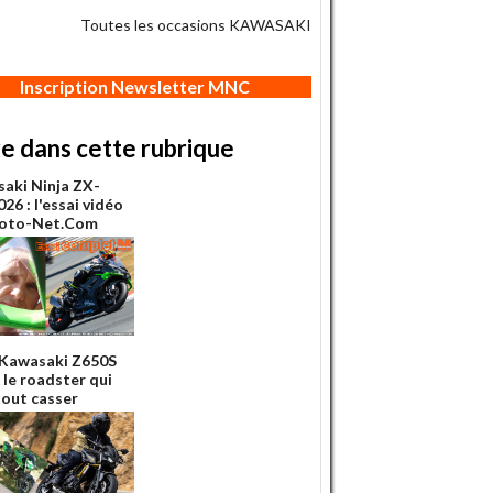
Toutes les occasions KAWASAKI
Inscription Newsletter MNC
re dans cette rubrique
aki Ninja ZX-
26 : l'essai vidéo
Moto-Net.Com
 Kawasaki Z650S
 le roadster qui
tout casser