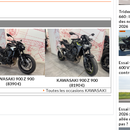
Tride
660 :
des n
2026
Essai
600 V2
contr
ASAKI 900 Z 900
KAWASAKI 900 Z 900
(8390 €)
(8190 €)
Toutes les occasions KAWASAKI
Essai
2026 
ailée 
pas ?