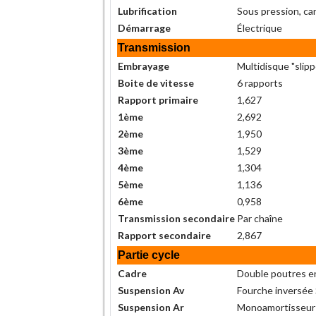
Lubrification
Sous pression, ca
Démarrage
Électrique
Transmission
Embrayage
Multidisque "slipp
Boite de vitesse
6 rapports
Rapport primaire
1,627
1ème
2,692
2ème
1,950
3ème
1,529
4ème
1,304
5ème
1,136
6ème
0,958
Transmission secondaire
Par chaîne
Rapport secondaire
2,867
Partie cycle
Cadre
Double poutres e
Suspension Av
Fourche inversée 
Suspension Ar
Monoamortisseur d