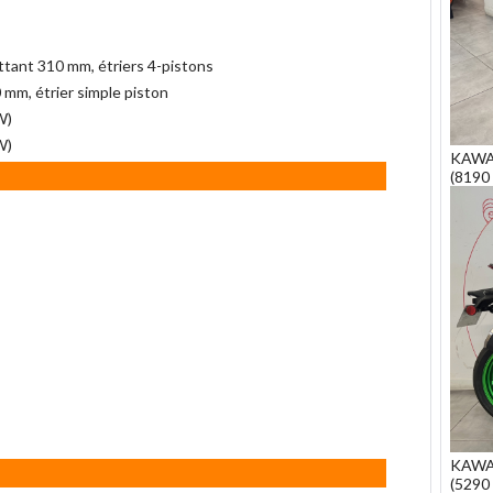
ttant 310 mm, étriers 4-pistons
 mm, étrier simple piston
W)
W)
KAWA
(8190 
KAWAS
(5290 