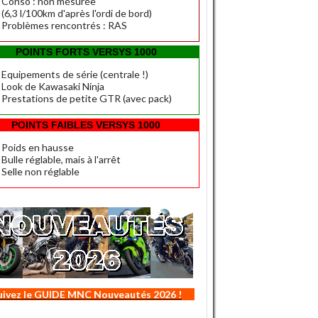
Conso : non mésurée
(6,3 l/100km d'après l'ordi de bord)
Problèmes rencontrés : RAS
POINTS FORTS VERSYS 1000
Equipements de série (centrale !)
Look de Kawasaki Ninja
Prestations de petite GTR (avec pack)
POINTS FAIBLES VERSYS 1000
Poids en hausse
Bulle réglable, mais à l'arrêt
Selle non réglable
uivez le GUIDE MNC Nouveautés 2026 !