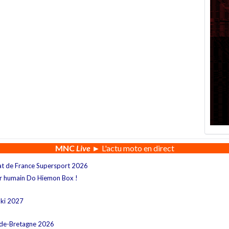
MNC
Live
► L'actu moto en direct
at de France Supersport 2026
ur humain Do Hiemon Box !
aki 2027
nde-Bretagne 2026