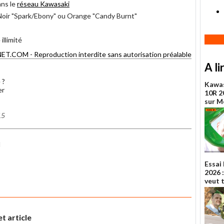
ans le
réseau Kawasaki
 Noir "Spark/Ebony" ou Orange "Candy Burnt"
illimité
COM - Reproduction interdite sans autorisation préalable
A li
 ?
Kawas
er
10R 20
sur 
15
I
Essai
2026 :
veut 
t article