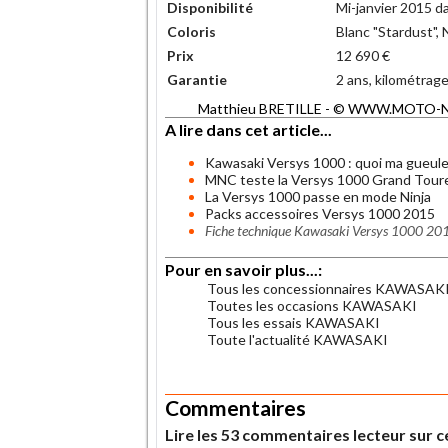
Disponibilité
Mi-janvier 2015 d
Coloris
Blanc "Stardust",
Prix
12 690 €
Garantie
2 ans, kilométrage 
Matthieu BRETILLE - © WWW.MOTO-NET.
A lire dans cet article...
Kawasaki Versys 1000 : quoi ma gueule
MNC teste la Versys 1000 Grand Tour
La Versys 1000 passe en mode Ninja
Packs accessoires Versys 1000 2015
Fiche technique Kawasaki Versys 1000 20
Pour en savoir plus...:
Tous les concessionnaires KAWASAK
Toutes les occasions KAWASAKI
Tous les essais KAWASAKI
Toute l'actualité KAWASAKI
.
Commentaires
Lire les 53 commentaires lecteur sur ce