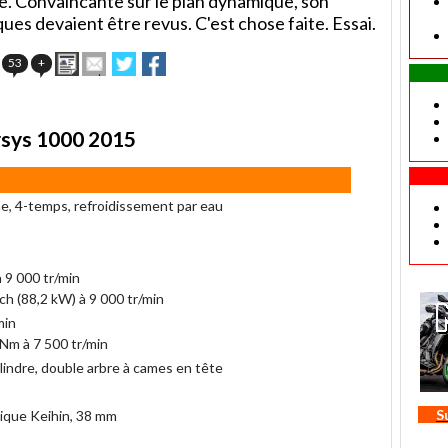
gne. Convaincante sur le plan dynamique, son
ues devaient être revus. C'est chose faite. Essai.
Imprimer
Envoyer
Partager
Partager
53
+
cet
sur
sur
article
Twitter
Facebook
à
un
rsys 1000 2015
ami
ne, 4-temps, refroidissement par eau
 9 000 tr/min
ch (88,2 kW) à 9 000 tr/min
min
 Nm à 7 500 tr/min
lindre, double arbre à cames en tête
S
nique Keihin, 38 mm