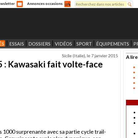
Rechercher
wsletter
Annonces occasions
Formulaire de recherche
ÉS
ESSAIS
DOSSIERS
VIDÉOS
SPORT
ÉQUIPEMENTS
P
Sicile (Italie), le
7 janvier 2015
A lire
 : Kawasaki fait volte-face
 1000 surprenante avec sa partie cycle trail-