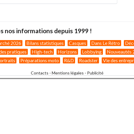
s nos informations depuis 1999 !
arché 2026
Bilans statistiques
Casques
Dans Le Rétro
Déc
des pratiques
High-tech
Horizons
Lobbying
Nouveautés 
ortraits
Préparations moto
R&D
Roadster
Vie des entrepr
Contacts
-
Mentions légales
-
Publicité