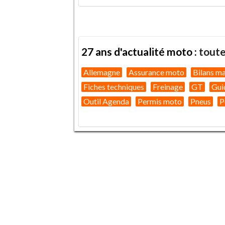
27 ans d'actualité moto :
toute
Allemagne
Assurance moto
Bilans m
Fiches techniques
Freinage
GT
Gui
Outil Agenda
Permis moto
Pneus
P