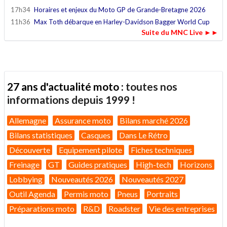
17h34
Horaires et enjeux du Moto GP de Grande-Bretagne 2026
11h36
Max Toth débarque en Harley-Davidson Bagger World Cup
Suite du MNC Live ►►
27 ans d'actualité moto :
toutes nos
informations depuis 1999 !
Allemagne
Assurance moto
Bilans marché 2026
Bilans statistiques
Casques
Dans Le Rétro
Découverte
Equipement pilote
Fiches techniques
Freinage
GT
Guides pratiques
High-tech
Horizons
Lobbying
Nouveautés 2026
Nouveautés 2027
Outil Agenda
Permis moto
Pneus
Portraits
Préparations moto
R&D
Roadster
Vie des entreprises