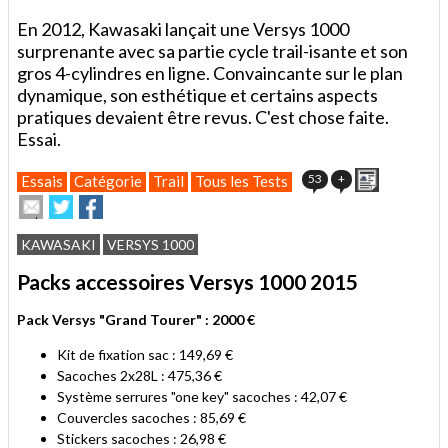
En 2012, Kawasaki lançait une Versys 1000
surprenante avec sa partie cycle trail-isante et son
gros 4-cylindres en ligne. Convaincante sur le plan
dynamique, son esthétique et certains aspects
pratiques devaient être revus. C'est chose faite.
Essai.
Imprimer
53
+
Essais
Catégorie
Trail
Tous les Tests
Envoyer
Partager
Partager
cet
sur
sur
article
Twitter
Facebook
KAWASAKI
VERSYS 1000
à
un
Packs accessoires Versys 1000 2015
ami
Pack Versys "Grand Tourer" : 2000 €
Kit de fixation sac : 149,69 €
Sacoches 2x28L : 475,36 €
Système serrures "one key" sacoches : 42,07 €
Couvercles sacoches : 85,69 €
Stickers sacoches : 26,98 €