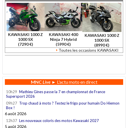
KAWASAKI 1000 Z
KAWASAKI 400
KAWASAKI 1000 Z
1000 SX
Ninja 7 Hybrid
1000 SX
(7290 €)
(5990 €)
(8990 €)
Toutes les occasions KAWASAKI
.
MNC
Live
► L'actu moto en direct
10h29
Mathieu Gines passe la 7 en championnat de France
Supersport 2026
09h27
Trop chaud à moto ? Testez le frigo pour humain Do Hiemon
Box !
6 août 2026
12h37
Les nouveaux coloris des motos Kawasaki 2027
5 août 2026