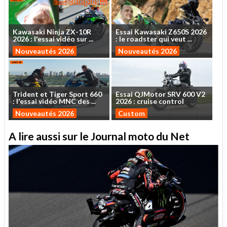
Kawasaki
Ninja
ZX-10R
Essai
Kawasaki
Z650S
2026
2026
:
l'essai
vidéo
sur
...
:
le
roadster
qui
veut
...
Nouveautés 2026
Nouveautés 2026
Trident
et
Tiger
Sport
660
Essai
QJMotor
SRV
600
V2
:
l'essai
vidéo
MNC
des
...
2026
:
cruise
control
Nouveautés 2026
Custom
A lire aussi sur le Journal moto du Net