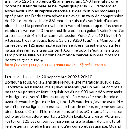
à la moto 125 (j'ai attendu 42 ans)mesurant 1,90 il me fallait une
bonne hauteur de selle.Je ne voyais que par la 125 varadéro et
après avoir à moult reprise cherché sur des multiples modèles j'ai
opté pour une Derbi terra adventure avec un taux de compression
de 12.1 et ht de selle de 861 mm.J'en suis trés satisfait d'autant
plus elle est la première rivale de la Vara et beaucoup moins chère
et plus nerveuse 120 km crono.Elle a aussi un gabarit valorisant.J'ai
un top case de 45 l et aucune vibrassion Poids à sec 121 kgs et 6
vitesses, trés nerveuse libère 15 ch à 9250 tour/min. Maintenant
ça reste une 125 mais mixte sur les sentiers forestiers ou sur les
nationales j'en suis trés content .Comme quoi il n'est jamais trop
tard pour se faire plaisir dans ce monde merveilleux des motards
petits et gros cube @+
Identifiez-vous
pour publier un commentaire
Signaler un abus
fée des fleurs
, le 20 septembre 2009 à 20h10
Bonjour à tous. Voilà 2 ans que je roule une marauder suzuki 125.
J'apprécie les balades, mais j'avoue m'ennuyer un peu. Je comptais
passer au permis et faire l'aquisition d'une 600 pour débuter, mais
le budget est serré. Hier matin, après être passée chez honda et
avoir chevauché (pour de faux) une 125 varadero, j'avoue avoir été
séduite par sa ligne, elle est classe tout de même, et je me sentais
bien dessus. On la dit lourde et sans pêche. pOurtant, j'avais pour
écho que la varadero montait à 130km facile.Qui croire? POur moi,
rester en 125 est un bon compromis entre le plaisir de la moto et
l'entretien à moindre frais, ainsi qu'en conso et assurance. Quand