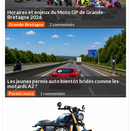
Horaires
et
enjeux
du
Moto
GP
de
Grande-
Bretagne
2026
Grande-Bretagne
1 commentaire
Les
jeunes
permis
auto
bientôt
bridés
comme
les
motards
A2
?
Permis moto
1 commentaire