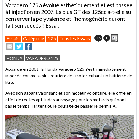
Varadero 125 a évolué esthétiquement et est passée
à l’injection en 2007. La plus GT des 125cc a-t-elle su
conserver la polyvalence et l’homogénéité qui ont
fait son succès ? Essai.
Imprimer
46
+
Essais
Catégorie
125
Tous les Essais
Envoyer
Partager
Partager
cet
sur
sur
article
Twitter
Facebook
HONDA
VARADERO 125
à
un
Apparue en 2001, la Honda Varadero 125 s’est immédiatement
ami
imposée comme la plus routière des motos cubant un huitième de
litre.
Avec son gabarit valorisant et son moteur volontaire, elle offre en
effet de réelles aptitudes au voyage pour les motards qui n’ont
pas le temps, l’argent ou le courage de passer le permis A.