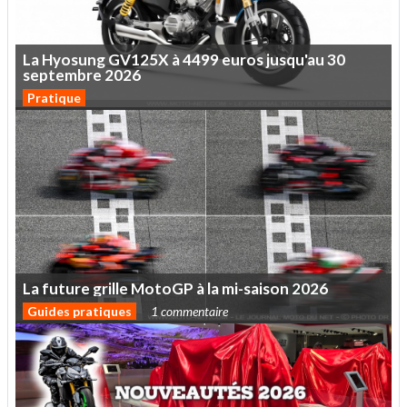
La
Hyosung
GV125X
à
4499
euros
jusqu'au
30
septembre
2026
Pratique
La
future
grille
MotoGP
à
la
mi-saison
2026
Guides pratiques
1 commentaire