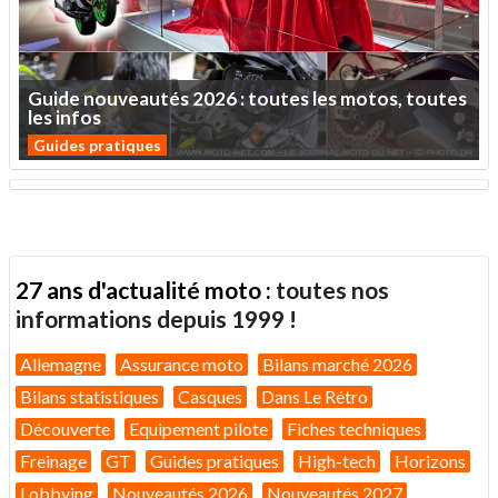
Guide
nouveautés
2026
:
toutes
les
motos,
toutes
les
infos
Guides pratiques
27 ans d'actualité moto :
toutes nos
informations depuis 1999 !
Allemagne
Assurance moto
Bilans marché 2026
Bilans statistiques
Casques
Dans Le Rétro
Découverte
Equipement pilote
Fiches techniques
Freinage
GT
Guides pratiques
High-tech
Horizons
Lobbying
Nouveautés 2026
Nouveautés 2027