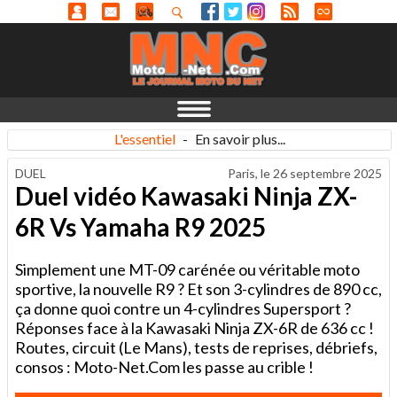
L'essentiel
-
En savoir plus...
DUEL
Paris, le
26 septembre 2025
Duel vidéo Kawasaki Ninja ZX-
6R Vs Yamaha R9 2025
Simplement une MT-09 carénée ou véritable moto
sportive, la nouvelle R9 ? Et son 3-cylindres de 890 cc,
ça donne quoi contre un 4-cylindres Supersport ?
Réponses face à la Kawasaki Ninja ZX-6R de 636 cc !
Routes, circuit (Le Mans), tests de reprises, débriefs,
consos : Moto-Net.Com les passe au crible !