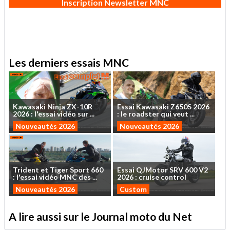
Inscription Newsletter MNC
Les derniers essais MNC
Kawasaki
Ninja
ZX-10R
Essai
Kawasaki
Z650S
2026
2026
:
l'essai
vidéo
sur
...
:
le
roadster
qui
veut
...
Nouveautés 2026
Nouveautés 2026
Trident
et
Tiger
Sport
660
Essai
QJMotor
SRV
600
V2
:
l'essai
vidéo
MNC
des
...
2026
:
cruise
control
Nouveautés 2026
Custom
A lire aussi sur le Journal moto du Net