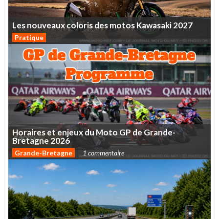
Les
nouveaux
coloris
des
motos
Kawasaki
2027
Pratique
Horaires
et
enjeux
du
Moto
GP
de
Grande-
Bretagne
2026
Grande-Bretagne
1 commentaire