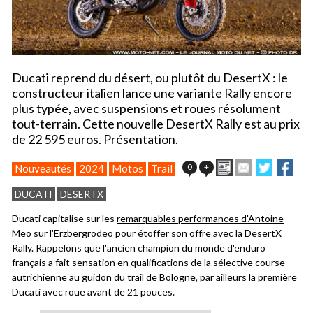
Ducati reprend du désert, ou plutôt du DesertX : le
constructeur italien lance une variante Rally encore
plus typée, avec suspensions et roues résolument
tout-terrain. Cette nouvelle DesertX Rally est au prix
de 22 595 euros. Présentation.
Imprimer
Envoyer
Partager
Part
0
+
Nouveautés
2024
Motos
Trail
cet
sur
sur
article
Twitter
Faceboo
DUCATI
DESERTX
à
un
Ducati capitalise sur les
remarquables performances d'Antoine
ami
Meo
sur l'Erzbergrodeo pour étoffer son offre avec la DesertX
Rally. Rappelons que l'ancien champion du monde d'enduro
français a fait sensation en qualifications de la sélective course
autrichienne au guidon du trail de Bologne, par ailleurs la première
Ducati avec roue avant de 21 pouces.