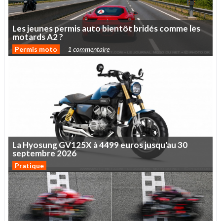
Les
jeunes
permis
auto
bientôt
bridés
comme
les
motards
A2
?
Permis moto
1 commentaire
La
Hyosung
GV125X
à
4499
euros
jusqu'au
30
septembre
2026
Pratique