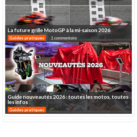
La
future
grille
MotoGP
à
la
mi-saison
2026
Guides pratiques
1 commentaire
Guide
nouveautés
2026
:
toutes
les
motos,
toutes
les
infos
Guides pratiques