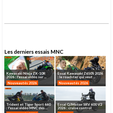
.
.
Les derniers essais MNC
Kawasaki
Ninja
ZX-10R
Essai
Kawasaki
Z650S
2026
2026
:
l'essai
vidéo
sur
...
:
le
roadster
qui
veut
...
Nouveautés 2026
Nouveautés 2026
Trident
et
Tiger
Sport
660
Essai
QJMotor
SRV
600
V2
:
l'essai
vidéo
MNC
des
...
2026
:
cruise
control