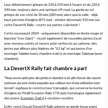
Leur débattement grimpe de 230 à 250 mm à l'avant et de 220 à
240 mm, toujours dans une optique off-road. La garde au sol
grimpe de son côté de 30 mm (280 mm), alors que la selle - déjà
haut perchée d'origine (875 mm) - atteint désormais 910 mm sur
cette DesertX Rally : courts sur pattes s'abstenir !
Cette nouveauté 2024 - uniquement disponible en livrée rouge et
blanche "Iron Giant" - reçoit également de nouvelles jantes Excel
avec moyeux usinés et rayons acier renforcés au carbone, des
jantes par ailleurs plus légères de "
0,5 kg
" et qui passe d'un
montage
Tubeless
(sans chambre à air) à un montage
Tubetype
(avec
chambre).
La DesertX Rally fait chambre à part
"
Nous avons opté pour des jantes à chambre à air afin d'avoir des rayons
centraux qui sont moins exposées aux cailloux lors d'une utilisation tout-
terrain
", explique le constructeur transalpin, qui conserve la monte
d'origine en Pirelli Scorpion Rally STR mais homologue également
des pneus
Scorpion Trail II
à vocation routière.
Enfin, cette Ducati DesertX Rally adopte un garde-boue avant