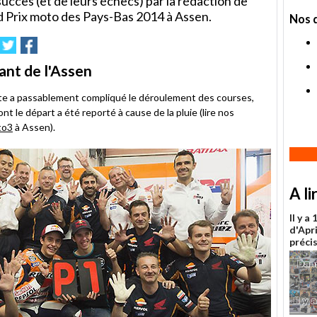
succès (et de leurs échecs) par la rédaction de
Prix moto des Pays-Bas 2014 à Assen.
Nos 
imer
nvoyer
Partager
Partager
sur
sur
le
Twitter
Facebook
ant de l'Assen
e a passablement compliqué le déroulement des courses,
le départ a été reporté à cause de la pluie (lire nos
to3
à Assen).
A li
Il y a
d'Apr
précis