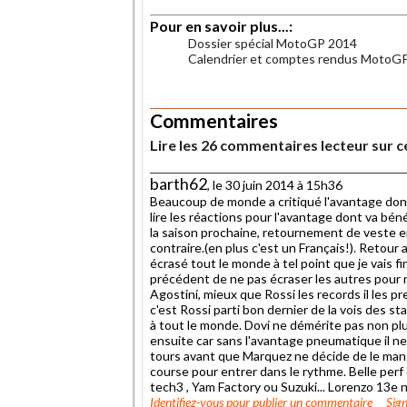
Pour en savoir plus...:
Dossier spécial MotoGP 2014
Calendrier et comptes rendus MotoG
.
Commentaires
Lire les 26 commentaires lecteur sur ce
barth62
, le 30 juin 2014 à 15h36
Beaucoup de monde a critiqué l'avantage dont
lire les réactions pour l'avantage dont va bén
la saison prochaine, retournement de veste 
contraire.(en plus c'est un Français!). Retour
écrasé tout le monde à tel point que je vais fin
précédent de ne pas écraser les autres pour 
Agostini, mieux que Rossi les records il les pr
c'est Rossi parti bon dernier de la vois des st
à tout le monde. Dovi ne démérite pas non plu
ensuite car sans l'avantage pneumatique il ne
tours avant que Marquez ne décide de le man
course pour entrer dans le rythme. Belle perf 
tech3 , Yam Factory ou Suzuki... Lorenzo 13e 
Identifiez-vous
pour publier un commentaire
Sign