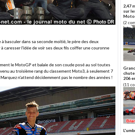
2,47 m
sur le
Moto
(2 co
à basculer dans sa seconde moitié, le père des deux
aresser l'idée de voir ses deux fils coiffer une couronne
alement le MotoGP et balaie de son coude posé au sol toutes
Grand
 revenu au troisième rang du classement Moto3, à seulement 7
chute
 les Marquez n'attend décidemment pas le nombre des années !
206 
(11 c
L'umbr