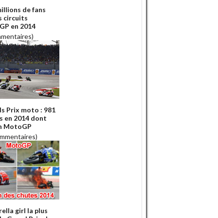
illions de fans
s circuits
GP en 2014
mmentaires)
s Prix moto : 981
s en 2014 dont
en MotoGP
ommentaires)
ella girl la plus