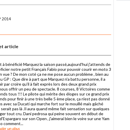
P 2014
t article
 à bénéficié Marquez la saison passé,aujourd'hui j'attends de
éficier notre petit Français Fabio pour pouvoir courir en moto 3
en vue ? De mon coté ça ne me pose aucun problème , bien au
 au GP : Que dire à part que Marquez n'a battu personne, il a
ir par croire qu'il à fait exprès lors des deux grand prix
nous offrir un peu de spectacle. 8 courses, 8 Victoires comme
ends tous !!! Le pilote qui mérite des éloges sur ce grand prix
ands pour finir à une très belle 5 ème place, ça n'est pas donné
s avec sa Ducati qui marche fort sur le mouillé mais gâché
 serait pas là .Il aura quand même fait sensation sur quelques
ger tout cru. Dani pedrosa qui peine souvent en début de
d'Espargaro sur son Open , j'aimerai bien le voire sur une Yam
no comment...
aler un abus