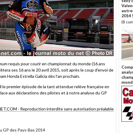
sexy 
Valenc
autre
2014 
(8 co
inimum requis pour courir en championnat du monde (16 ans
Compt
êtera ses 16 ans le 20 avril 2015, soit après le coup d'envoi de
analy
am Honda Estrella Galicia dès l'an prochain.
champ
mond
 le premier épisode de la tant attendue relève française en
lace aux déclarations des pilotes et à notre analyse du GP
OM - Reproduction interdite sans autorisation préalable
 du GP des Pays-Bas 2014