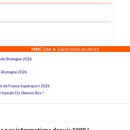
MNC
Live
► L'actu moto en direct
nde-Bretagne 2026
e-Bretagne 2026
at de France Supersport 2026
ur humain Do Hiemon Box !
s nos informations depuis 1999 !