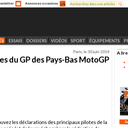
Rechercher
wsletter
Annonces occasions
Formulaire de recherche
ÉS
ESSAIS
DOSSIERS
VIDÉOS
SPORT
ÉQUIPEMENTS
P
Paris, le
30 juin 2014
A lire
ses du GP des Pays-Bas MotoGP
ez les déclarations des principaux pilotes de la
S