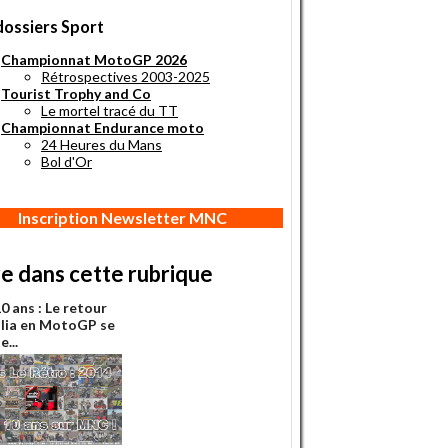
dossiers Sport
Championnat MotoGP 2026
Rétrospectives 2003-2025
Tourist Trophy and Co
Le mortel tracé du TT
Championnat Endurance moto
24 Heures du Mans
Bol d'Or
Inscription Newsletter MNC
re dans cette rubrique
 10 ans : Le retour
ilia en MotoGP se
e...