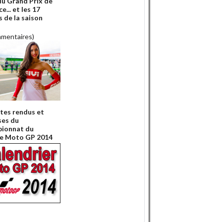
du Grand Prix de
e... et les 17
s de la saison
!
mmentaires)
es rendus et
ses du
ionnat du
e Moto GP 2014