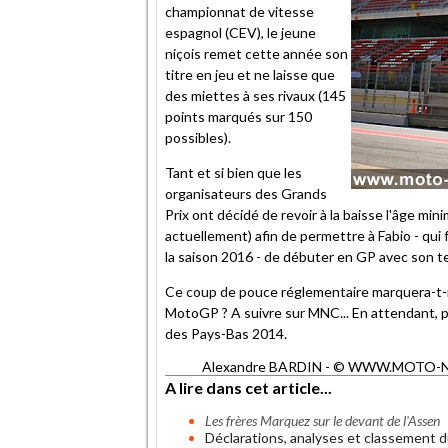
championnat de vitesse
espagnol (CEV), le jeune
niçois remet cette année son
titre en jeu et ne laisse que
des miettes à ses rivaux (145
points marqués sur 150
possibles).
Tant et si bien que les
organisateurs des Grands
Prix ont décidé de revoir à la baisse l'âge m
actuellement) afin de permettre à Fabio - qui f
la saison 2016 - de débuter en GP avec son te
Ce coup de pouce réglementaire marquera-t-il
MotoGP ? A suivre sur MNC... En attendant, p
des Pays-Bas 2014.
Alexandre BARDIN - © WWW.MOTO-NET.C
A lire dans cet article...
Les frères Marquez sur le devant de l'Assen
Déclarations, analyses et classement