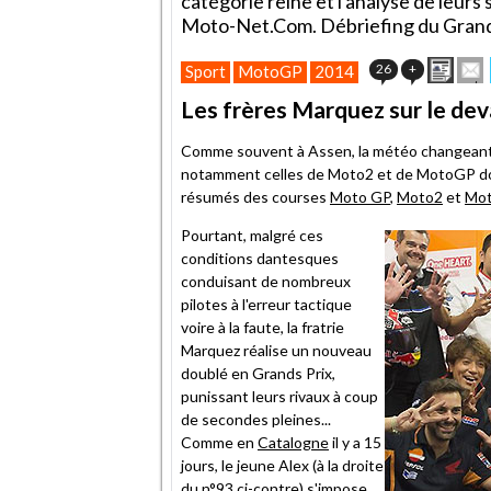
catégorie reine et l'analyse de leurs 
Moto-Net.Com. Débriefing du Grand 
Impr
E
26
+
Sport
MotoGP
2014
cet
artic
Les frères Marquez sur le dev
à
un
Comme souvent à Assen, la météo changeant
ami
notamment celles de Moto2 et de MotoGP dont 
résumés des courses
Moto GP
,
Moto2
et
Mo
Pourtant, malgré ces
conditions dantesques
conduisant de nombreux
pilotes à l'erreur tactique
voire à la faute, la fratrie
Marquez réalise un nouveau
doublé en Grands Prix,
punissant leurs rivaux à coup
de secondes pleines...
Comme en
Catalogne
il y a 15
jours, le jeune Alex (à la droite
du n°93 ci-contre) s'impose