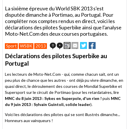
La sixième épreuve du World SBK 2013 s'est
disputée dimanche à Portimao, au Portugal. Pour
compléter nos comptes rendus en direct, voici les
déclarations des pilotes Superbike ainsi que l'analyse
Moto-Net.Com des deux courses portugaises.
Imprimer
Envoyer
Partager
Partager
0
+
Sport
WSBK
2013
cet
sur
sur
article
Twitter
Facebook
Déclarations des pilotes Superbike au
à
Portugal
un
ami
Les lecteurs de Moto-Net.Com - qui, comme chacun sait, ont un
peu plus de chance que les autres - ont déjà pu vivre dimanche, en
quasi direct, le déroulement des courses de Mondial Superbike et
Supersport sur le circuit de Portimao (pour les retardataires, lire
MNC du 8 juin 2013 : Sykes en Superpole, d'un rien !
puis
MNC
du 9 juin 2013 : Sylvain Guintoli, solide leader
).
Voici les déclarations des pilotes qui se sont illustrés dimanche...
Honneurs aux vainqueurs !