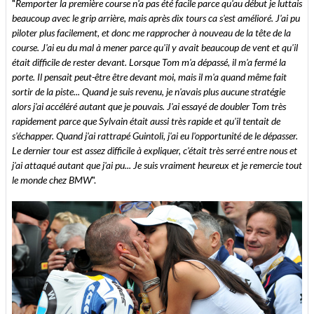
"
Remporter la première course n'a pas été facile parce qu'au début je luttais
beaucoup avec le grip arrière, mais après dix tours ca s'est amélioré. J'ai pu
piloter plus facilement, et donc me rapprocher à nouveau de la tête de la
course. J'ai eu du mal à mener parce qu'il y avait beaucoup de vent et qu'il
était difficile de rester devant. Lorsque Tom m'a dépassé, il m'a fermé la
porte. Il pensait peut-être être devant moi, mais il m'a quand même fait
sortir de la piste... Quand je suis revenu, je n'avais plus aucune stratégie
alors j'ai accéléré autant que je pouvais. J'ai essayé de doubler Tom très
rapidement parce que Sylvain était aussi très rapide et qu'il tentait de
s'échapper. Quand j'ai rattrapé Guintoli, j'ai eu l'opportunité de le dépasser.
Le dernier tour est assez difficile à expliquer, c'était très serré entre nous et
j'ai attaqué autant que j'ai pu... Je suis vraiment heureux et je remercie tout
le monde chez BMW
".