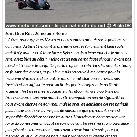
Jonathan Rea, 2ème puis 4ème :
"
C'était assez typique d'Assen et nous sommes montés sur le podium, ce
qui faisait du bien ! Pendant la première course j'ai vraiment bien roulé,
mais il n'y avait rien à faire face à Sykes. En deuxième manche je me suis
senti assez bien au début, mais c'est un peu de ma faute si nous n'avons pas
réussi à être dans le coup. J'ai perdu trop de terrain dans les premiers tours,
en faisant des erreurs, et puis je me suis retrouvé à me battre pour la
troisième place avec deux autres gars. Il était clair que je n'avais pas
l'accélération suffisante pour sortir des petits virages, et là où j'étais
vraiment fort en première course, sur le retour, j'ai été trop bridé par
l'électronique en seconde manche. On manquait un peu de régularité et
nous avons changé de gommes, mais le pneu en deuxième course patinait
plus. Je sais que nous avons plus de puissance que ça, mais il nous est
impossible d'accélérer comme les autres. Nous devons donc trouver une
sorte de compromis en début de sortie de courbe pour rendre la puissance
plus gérable. Heureusement, nous avons deux jours d'essais pour ça,
mercredi et jeudi, avant de partir pour Monza où la vitesse est très