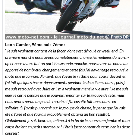
Leon Camier, 9ème puis 7ème :
"
Je suis vraiment content de la façon dont s'est déroulé ce week-end. En
première manche nous avons complètement changé les réglages du warm-
up et nous avons fait un pari. En seconde manche, nous avons de nouveau
apporté de nombreux changements et cette fois j'ai davantage retrouvé la
moto que je connais. J'ai senti que j'avais le rythme pour courir devant et
j'ai fait quelques beaux dépassements pendant la deuxième course, puis je
me suis retrouvé avec Jules et il m'a vraiment mené la vie dure ! Je me suis
énervé car je pensais que je pouvais remonter sur le groupe de tête, mais
nous avons perdu un peu de terrain et j'ai ensuite fait une course en
solitaire. Si j'avais pu revenir sur le groupe de chasse, je pense que j'aurais
été à l'aise et que j'aurais probablement obtenu un bon résultat.
Globalement je suis heureux, même si à la fin de la course ma jambe et mon
corps étaient en petits morceaux ! J'étais juste content de terminer les deux
courses
".