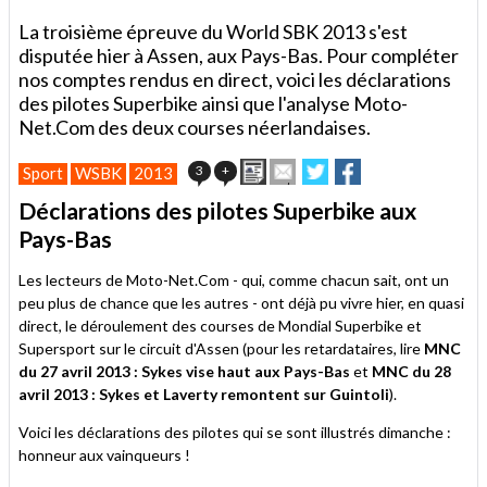
La troisième épreuve du World SBK 2013 s'est
disputée hier à Assen, aux Pays-Bas. Pour compléter
nos comptes rendus en direct, voici les déclarations
des pilotes Superbike ainsi que l'analyse Moto-
Net.Com des deux courses néerlandaises.
Imprimer
Envoyer
Partager
Partager
3
+
Sport
WSBK
2013
cet
sur
sur
article
Twitter
Facebook
Déclarations des pilotes Superbike aux
à
Pays-Bas
un
ami
Les lecteurs de Moto-Net.Com - qui, comme chacun sait, ont un
peu plus de chance que les autres - ont déjà pu vivre hier, en quasi
direct, le déroulement des courses de Mondial Superbike et
Supersport sur le circuit d'Assen (pour les retardataires, lire
MNC
du 27 avril 2013 : Sykes vise haut aux Pays-Bas
et
MNC du 28
avril 2013 : Sykes et Laverty remontent sur Guintoli
).
Voici les déclarations des pilotes qui se sont illustrés dimanche :
honneur aux vainqueurs !