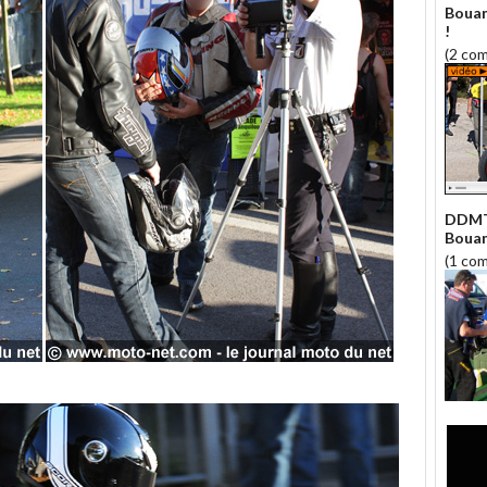
Bouan
!
(2 co
DDMT 
Bouan
(1 co