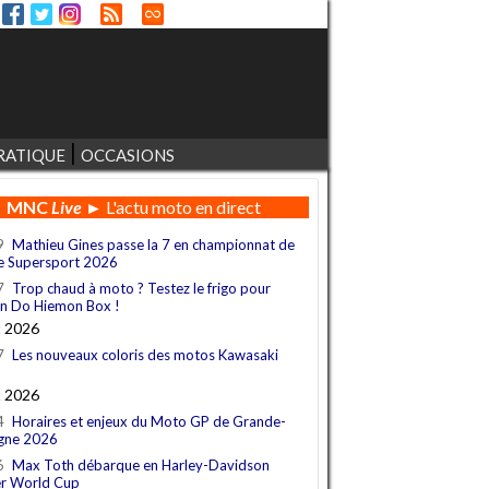
RATIQUE
OCCASIONS
MNC
Live
► L'actu moto en direct
9
Mathieu Gines passe la 7 en championnat de
e Supersport 2026
7
Trop chaud à moto ? Testez le frigo pour
n Do Hiemon Box !
t 2026
7
Les nouveaux coloris des motos Kawasaki
t 2026
4
Horaires et enjeux du Moto GP de Grande-
gne 2026
6
Max Toth débarque en Harley-Davidson
r World Cup