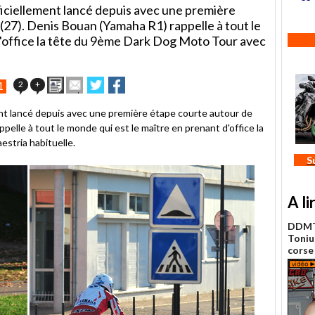
iciellement lancé depuis avec une première
(27). Denis Bouan (Yamaha R1) rappelle à tout le
d'office la tête du 9ème Dark Dog Moto Tour avec
Imprimer
Envoyer
Partager
Partager
2
+
1
cet
sur
sur
article
Twitter
Facebook
nt lancé depuis avec une première étape courte autour de
à
pelle à tout le monde qui est le maître en prenant d'office la
un
stria habituelle.
ami
S
A li
DDMT 
Toniu
corse 