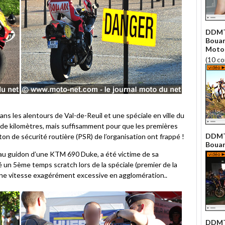
DDMT 
Bouan
Moto 
(10 c
s les alentours de Val-de-Reuil et une spéciale en ville du
 de kilomètres, mais suffisamment pour que les premières
DDMT 
on de sécurité routière (PSR) de l’organisation ont frappé !
Bouan
 au guidon d’une KTM 690 Duke, a été victime de sa
ué un 5ème temps scratch lors de la spéciale (premier de la
à une vitesse exagérément excessive en agglomération..
DDMT 