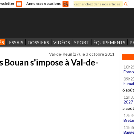
Rechercher
wsletter
Annonces occasions
Formulaire de recherche
ÉS
ESSAIS
DOSSIERS
VIDÉOS
SPORT
ÉQUIPEMENTS
P
Val-de-Reuil (27), le
3 octobre 2011
s Bouan s'impose à Val-de-
10h2
Franc
09h2
humai
6 aoû
12h3
2027
5 aoû
17h3
Breta
11h3
Bagge